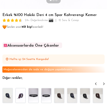
Erkek %100 Hakiki Deri 4 cm Spor Kahverengi Kemer
24+ Değerlendirme
12 Soru & Cevap
Sevilen ürün!
401 kişi
favoriledi!
Aksesuarlarda Öne Çıkanlar
Aksesuarlarda Öne Çıkanlar
Aksesuarlarda Öne Çıkanlar
Hafta içi 24 Saatte Kargoda!
Aksesuarlarda Öne Çıkanlar
Aksesuarlarda Öne Çıkanlar
Mağazalarımızdan da iade ve değişim yapabilirsiniz
Diğer renkler;