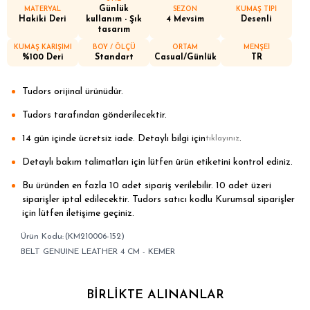
Günlük
MATERYAL
SEZON
KUMAŞ TİPİ
Hakiki Deri
kullanım - Şık
4 Mevsim
Desenli
tasarım
KUMAŞ KARIŞIMI
BOY / ÖLÇÜ
ORTAM
MENŞEİ
%100 Deri
Standart
Casual/Günlük
TR
Tudors orijinal ürünüdür.
Tudors tarafından gönderilecektir.
14 gün içinde ücretsiz iade. Detaylı bilgi için
.
tıklayınız
Detaylı bakım talimatları için lütfen ürün etiketini kontrol ediniz.
Bu üründen en fazla 10 adet sipariş verilebilir. 10 adet üzeri
siparişler iptal edilecektir. Tudors satıcı kodlu Kurumsal siparişler
için lütfen iletişime geçiniz.
(KM210006-152)
BELT GENUINE LEATHER 4 CM - KEMER
BIRLIKTE ALINANLAR