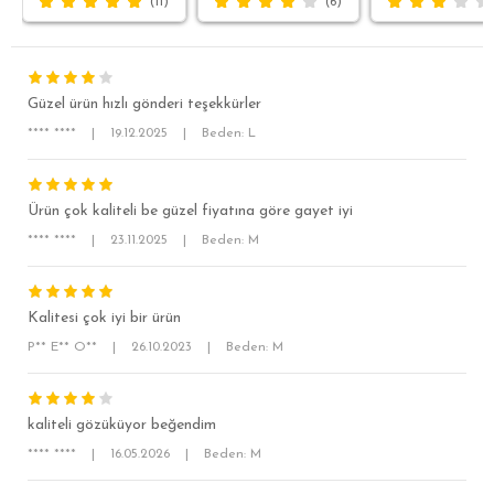
(11)
(6)
Güzel ürün hızlı gönderi teşekkürler
**** ****
|
19.12.2025
|
Beden: L
Ürün çok kaliteli be güzel fiyatına göre gayet iyi
SÜPER SLİM FİT
**** ****
|
23.11.2025
|
Beden: M
MODERN SLİM FİT
KLASİK FİT
Kalitesi çok iyi bir ürün
RELAX FİT
P** E** O**
|
26.10.2023
|
Beden: M
OVERSİZE
BÜYÜK BEDEN
kaliteli gözüküyor beğendim
**** ****
|
16.05.2026
|
Beden: M