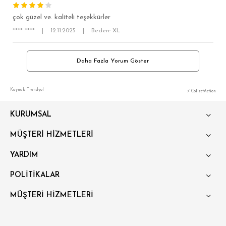
çok güzel ve. kaliteli teşekkürler
**** ****
|
12.11.2025
|
Beden: XL
Daha Fazla Yorum Göster
Kaynak: Trendyol
⚡ CollectAction
KURUMSAL
MÜŞTERİ HİZMETLERİ
YARDIM
POLİTİKALAR
MÜŞTERİ HİZMETLERİ