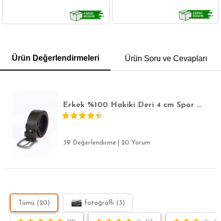
GÖMLEK
SWEATSHIRT
TRİKO
TSHIRT
Ürün Değerlendirmeleri
Ürün Soru ve Cevapları
POLO YAKA T-SHIRT
KEMER
BOXER
SLİM FİT
Erkek %100 Hakiki Deri 4 cm Spor Kahverengi Kemer
39 Değerlendirme
|
20 Yorum
Tümü (20)
fotoğraflı (3)