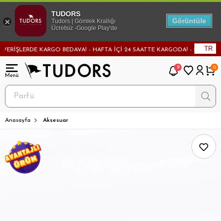
TUDORS
Görüntüle
Tudors | Gömlek Krallığı
Ücretsiz -Google Play'de
TR
RİŞLERDE KARGO BEDAVA! - HAFTA İÇİ 24 SAATTE KARGODA! - MAĞAZADAN D
9
0
Anasayfa
Aksesuar