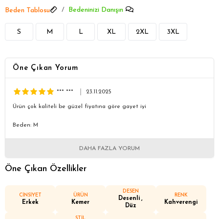
Bedeninizi Danışın
Beden Tablosu
S
M
L
XL
2XL
3XL
Öne Çıkan Yorum
*** ***
23.11.2025
Ürün çok kaliteli be güzel fiyatına göre gayet iyi
Beden: M
DAHA FAZLA YORUM
Öne Çıkan Özellikler
DESEN
CİNSİYET
ÜRÜN
RENK
Desenli
Erkek
Kemer
Kahverengi
Düz
STİL