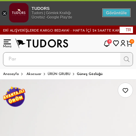
TUDORS
Görüntüle
Tudors | Gömlek Krallığı
Ücretsiz -Google Play'de
TR
Rİ ALIŞVERİŞLERDE KARGO BEDAVA! - HAFTA İÇİ 24 SAATTE KARGODA! - M
9
0
Anasayfa
Aksesuar
ÜRÜN GRUBU
Güneş Gözlüğü