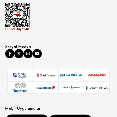
Sosyal Medya
SÜPER SLİM FİT
MODERN SLİM FİT
KLASİK FİT
Mobil Uygulamalar
RELAX FİT