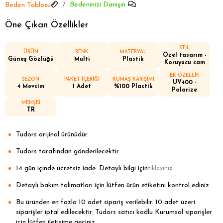
Bedeninizi Danışın
Beden Tablosu
Öne Çıkan Özellikler
STİL
ÜRÜN
RENK
MATERYAL
Özel tasarım -
Güneş Gözlüğü
Multi
Plastik
Koruyucu cam
EK ÖZELLİK
SEZON
PAKET İÇERİĞİ
KUMAŞ KARIŞIMI
UV400 -
4 Mevsim
1 Adet
%100 Plastik
Polarize
MENŞEİ
TR
Tudors orijinal ürünüdür.
Tudors tarafından gönderilecektir.
14 gün içinde ücretsiz iade. Detaylı bilgi için
.
tıklayınız
Detaylı bakım talimatları için lütfen ürün etiketini kontrol ediniz.
Bu üründen en fazla 10 adet sipariş verilebilir. 10 adet üzeri
siparişler iptal edilecektir. Tudors satıcı kodlu Kurumsal siparişler
için lütfen iletişime geçiniz.