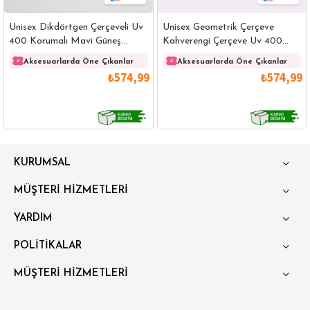
Unisex Dikdörtgen Çerçeveli Uv
Unisex Geometrik Çerçeve
400 Korumalı Mavi Güneş
Kahverengi Çerçeve Uv 400
Gözlüğü
Korumalı Güneş Gözlüğü
Aksesuarlarda Öne Çıkanlar
Aksesuarlarda Öne Çıkanlar
₺574,99
₺574,99
GÖMLEK
SWEATSHIRT
TRİKO
TSHIRT
KURUMSAL
POLO YAKA T-SHIRT
KEMER
BOXER
MÜŞTERİ HİZMETLERİ
SLİM FİT
YARDIM
POLİTİKALAR
MÜŞTERİ HİZMETLERİ