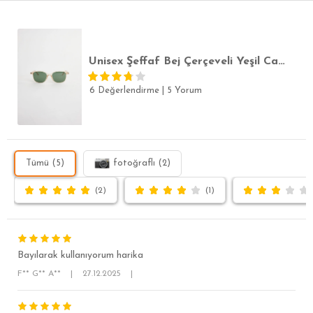
SLİM FİT
Unisex Şeffaf Bej Çerçeveli Yeşil Camlı Güneş Gözlüğü
6 Değerlendirme
|
5 Yorum
Tümü (5)
fotoğraflı (2)
(2)
(1)
Bayılarak kullanıyorum harika
F** G** A**
|
27.12.2025
|