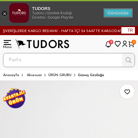
TUDORS
Görüntüle
Tudors | Gömlek Krallığı
Ücretsiz -Google Play'de
TR
VERİŞLERDE KARGO BEDAVA! - HAFTA İÇİ 24 SAATTE KARGODA! - MAĞAZADAN
9
0
Anasayfa
Aksesuar
ÜRÜN GRUBU
Güneş Gözlüğü