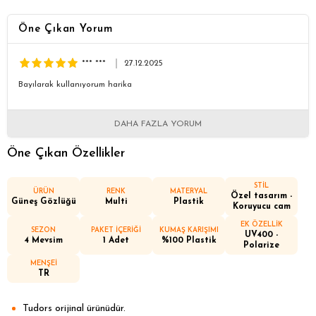
Öne Çıkan Yorum
*** ***
27.12.2025
Bayılarak kullanıyorum harika
DAHA FAZLA YORUM
Öne Çıkan Özellikler
STİL
ÜRÜN
RENK
MATERYAL
Özel tasarım -
Güneş Gözlüğü
Multi
Plastik
Koruyucu cam
EK ÖZELLİK
SEZON
PAKET İÇERİĞİ
KUMAŞ KARIŞIMI
UV400 -
4 Mevsim
1 Adet
%100 Plastik
Polarize
MENŞEİ
TR
Tudors orijinal ürünüdür.