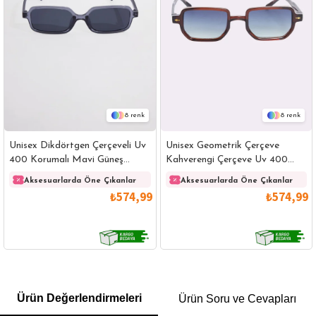
8
8
Unisex Dikdörtgen Çerçeveli Uv
Unisex Geometrik Çerçeve
400 Korumalı Mavi Güneş
Kahverengi Çerçeve Uv 400
Gözlüğü
Korumalı Güneş Gözlüğü
Aksesuarlarda Öne Çıkanlar
Aksesuarlarda Öne Çıkanlar
₺574,99
₺574,99
GÖMLEK
SWEATSHIRT
TRİKO
TSHIRT
Ürün Değerlendirmeleri
Ürün Soru ve Cevapları
POLO YAKA T-SHIRT
KEMER
BOXER