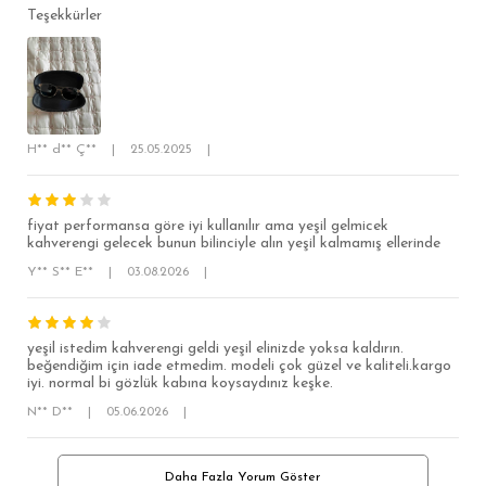
Teşekkürler
SÜPER SLİM FİT
MODERN SLİM FİT
KLASİK FİT
H** d** Ç**
|
25.05.2025
|
RELAX FİT
OVERSİZE
fiyat performansa göre iyi kullanılır ama yeşil gelmicek
kahverengi gelecek bunun bilinciyle alın yeşil kalmamış ellerinde
BÜYÜK BEDEN
Y** S** E**
|
03.08.2026
|
yeşil istedim kahverengi geldi yeşil elinizde yoksa kaldırın.
beğendiğim için iade etmedim. modeli çok güzel ve kaliteli.kargo
iyi. normal bi gözlük kabına koysaydınız keşke.
N** D**
|
05.06.2026
|
Daha Fazla Yorum Göster