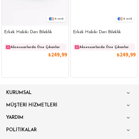
6
6
Erkek Hakiki Deri Bileklik
Erkek Hakiki Deri Bileklik
Aksesuarlarda Öne Çıkanlar
Aksesuarlarda Öne Çıkanlar
₺249,99
₺249,99
GÖMLEK
SWEATSHIRT
TRİKO
TSHIRT
KURUMSAL
POLO YAKA T-SHIRT
KEMER
BOXER
MÜŞTERİ HİZMETLERİ
SLİM FİT
YARDIM
POLİTİKALAR