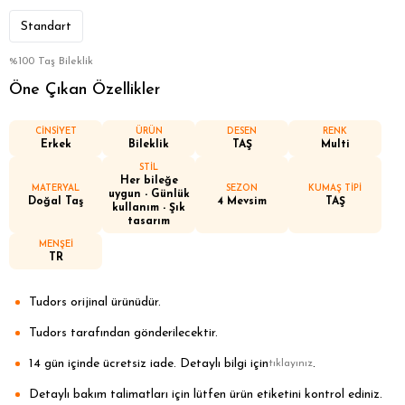
Standart
%100 Taş Bileklik
Öne Çıkan Özellikler
CİNSİYET
ÜRÜN
DESEN
RENK
Erkek
Bileklik
TAŞ
Multi
STİL
Her bileğe
MATERYAL
SEZON
KUMAŞ TİPİ
uygun - Günlük
Doğal Taş
4 Mevsim
TAŞ
kullanım - Şık
tasarım
MENŞEİ
TR
Tudors orijinal ürünüdür.
Tudors tarafından gönderilecektir.
14 gün içinde ücretsiz iade. Detaylı bilgi için
.
tıklayınız
Detaylı bakım talimatları için lütfen ürün etiketini kontrol ediniz.