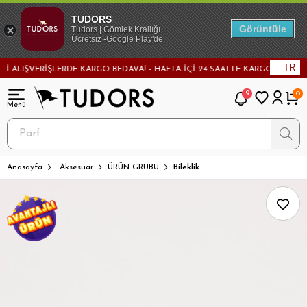
TUDORS
Görüntüle
Tudors | Gömlek Krallığı
Ücretsiz -Google Play'de
TR
 ALIŞVERİŞLERDE KARGO BEDAVA! - HAFTA İÇİ 24 SAATTE KARGODA! - MAĞA
9
0
Anasayfa
Aksesuar
ÜRÜN GRUBU
Bileklik