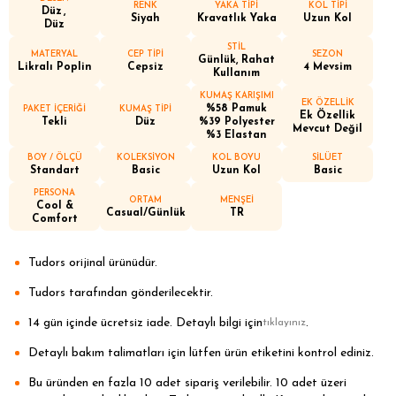
RENK
YAKA TİPİ
KOL TİPİ
Düz
Siyah
Kravatlık Yaka
Uzun Kol
Düz
STİL
MATERYAL
CEP TİPİ
SEZON
Günlük, Rahat
Likralı Poplin
Cepsiz
4 Mevsim
Kullanım
KUMAŞ KARIŞIMI
EK ÖZELLİK
%58 Pamuk
PAKET İÇERİĞİ
KUMAŞ TİPİ
Ek Özellik
Tekli
Düz
%39 Polyester
Mevcut Değil
%3 Elastan
BOY / ÖLÇÜ
KOLEKSİYON
KOL BOYU
SİLÜET
Standart
Basic
Uzun Kol
Basic
PERSONA
ORTAM
MENŞEİ
Cool &
Casual/Günlük
TR
Comfort
Tudors orijinal ürünüdür.
Tudors tarafından gönderilecektir.
14 gün içinde ücretsiz iade. Detaylı bilgi için
.
tıklayınız
Detaylı bakım talimatları için lütfen ürün etiketini kontrol ediniz.
Bu üründen en fazla 10 adet sipariş verilebilir. 10 adet üzeri