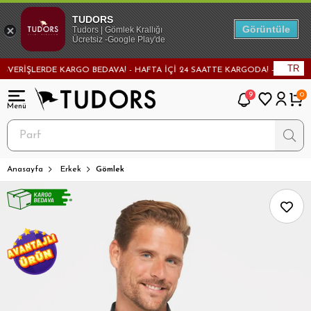
TUDORS
Görüntüle
Tudors | Gömlek Krallığı
Ücretsiz -Google Play'de
TR
RİŞLERDE KARGO BEDAVA! - HAFTA İÇİ 24 SAATTE KARGODA! - MAĞAZADAN D
9
0
Anasayfa
Erkek
Gömlek