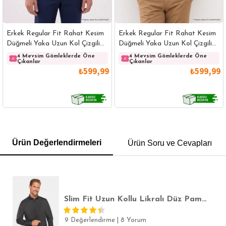
Erkek Regular Fit Rahat Kesim
Erkek Regular Fit Rahat Kesim
Düğmeli Yaka Uzun Kol Çizgili
Düğmeli Yaka Uzun Kol Çizgili
Pamuklu Beyaz Gömlek
Pamuklu Lacivert Gömlek
4 Mevsim Gömleklerde Öne
4 Mevsim Gömleklerde Öne
Çıkanlar
Çıkanlar
₺599,99
₺599,99
GÖMLEK
SWEATSHIRT
TRİKO
TSHIRT
Ürün Değerlendirmeleri
Ürün Soru ve Cevapları
POLO YAKA T-SHIRT
KEMER
BOXER
SLİM FİT
Slim Fit Uzun Kollu Likralı Düz Pamuk Saten Erkek Siyah Gömlek
9 Değerlendirme
|
8 Yorum