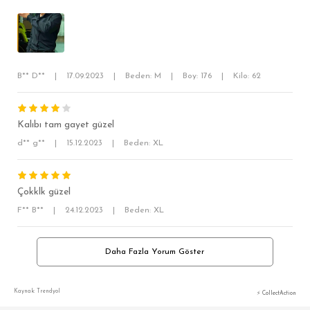
RELAX FİT
OVERSİZE
BÜYÜK BEDEN
B** D**
|
17.09.2023
|
Beden: M
|
Boy: 176
|
Kilo: 62
Kalıbı tam gayet güzel
d** g**
|
15.12.2023
|
Beden: XL
Çokklk güzel
F** B**
|
24.12.2023
|
Beden: XL
Daha Fazla Yorum Göster
Kaynak: Trendyol
⚡ CollectAction