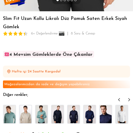
Slim Fit Uzun Kollu Likralı Düz Pamuk Saten Erkek Siyah
Gömlek
6+ Değerlendirme
8 Soru & Cevap
4 Mevsim Gömleklerde Öne Çıkanlar
4 Mevsim Gömleklerde Öne Çıkanlar
4 Mevsim Gömleklerde Öne Çıkanlar
Hafta içi 24 Saatte Kargoda!
4 Mevsim Gömleklerde Öne Çıkanlar
4 Mevsim Gömleklerde Öne Çıkanlar
Mağazalarımızdan da iade ve değişim yapabilirsiniz
Diğer renkler;