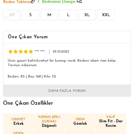
Bedeninizi Danışın
Beden Tablosu
XS
S
M
L
XL
XXL
Öne Çıkan Yorum
*** ***
03.10.2023
Ürün gayet kaliteli,rahat bir kumaşı vardı. Bedeni ebatı tam kalıp.
Tavsiye ediyorum.
Beden: XS
|
Boy: 168
|
Kilo: 52
DAHA FAZLA YORUM
Öne Çıkan Özellikler
KAPAMA ŞEKLİ
KALIP
CİNSİYET
ÜRÜN
Slim Fit - Dar
DURUMU
Erkek
Gömlek
Düğmeli
Kesim
DESEN