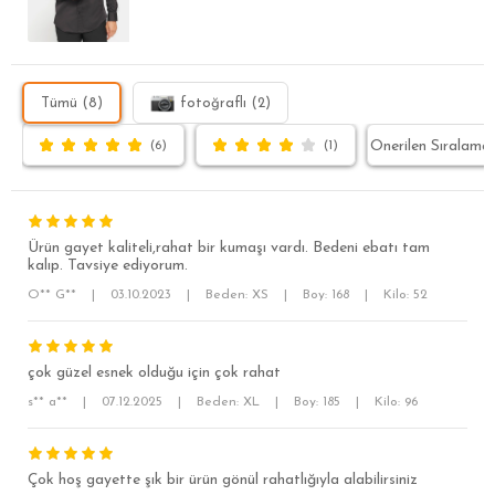
Tümü (8)
fotoğraflı (2)
(6)
(1)
Ürün gayet kaliteli,rahat bir kumaşı vardı. Bedeni ebatı tam
kalıp. Tavsiye ediyorum.
O** G**
|
03.10.2023
|
Beden: XS
|
Boy: 168
|
Kilo: 52
çok güzel esnek olduğu için çok rahat
s** a**
|
07.12.2025
|
Beden: XL
|
Boy: 185
|
Kilo: 96
SÜPER SLİM FİT
MODERN SLİM FİT
Çok hoş gayette şık bir ürün gönül rahatlığıyla alabilirsiniz
KLASİK FİT