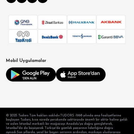
Mobil Uygulamalar
© 2025 Tudors Tüm hakları saklıdır.TUDORS -1998 yılında ana faaliyetlerine
başlayan Tudors, kısa sürede perakende sektöründe önemli bir aktör haline geldi
ve aslen İstanbul merkezli bir mağazayı Anadolu'ya doğru genişleterek,
İstanbul'da da büyüyerek Türkiye'de gömlek pazarının liderliğine doğru
oynadı.Son yıllarda, yerel bir başarı serisinin ardından, markaya uluslararası