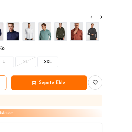
2 Seç 1 Öde
2 Seç 1 Öde
2 Seç 1 Öde
L
XL
XXL
lirsiniz