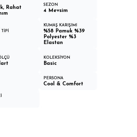
SEZON
k, Rahat
4 Mevsim
nım
KUMAŞ KARIŞIMI
%58 Pamuk %39
TİPİ
Polyester %3
Elastan
 ÖLÇÜ
KOLEKSİYON
art
Basic
PERSONA
Cool & Comfort
İ