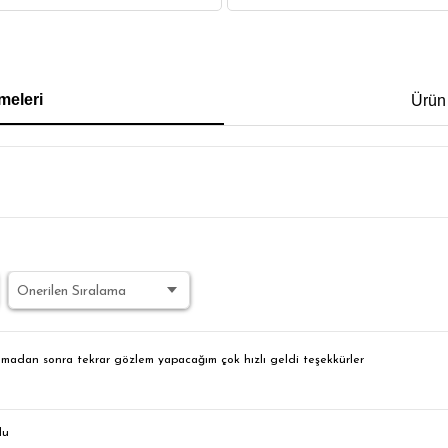
IRT
POLO YAKA T-SHIRT
KEMER
BOXER
meleri
Ürün
İM FİT
amadan sonra tekrar gözlem yapacağım çok hızlı geldi teşekkürler
du