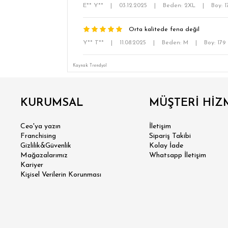
E** Y**
|
03.12.2025
|
Beden: 2XL
|
Boy: 
Orta kalitede fena değil
Y** T**
|
11.08.2025
|
Beden: M
|
Boy: 179
Kaynak: Trendyol
KURUMSAL
MÜŞTERİ HİZ
Ceo'ya yazın
İletişim
Franchising
Sipariş Takibi
Gizlilik&Güvenlik
Kolay İade
Mağazalarımız
Whatsapp İletişim
Kariyer
Kişisel Verilerin Korunması