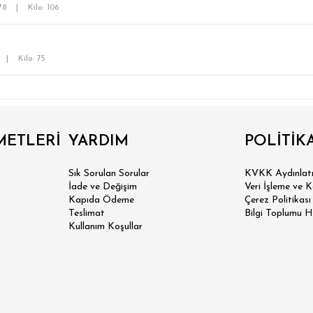
178
|
Kilo: 106
|
Kilo: 75
METLERİ
YARDIM
POLİTİK
Sık Sorulan Sorular
KVKK Aydınlatm
İade ve Değişim
Veri İşleme ve 
Kapıda Ödeme
Çerez Politikası
Teslimat
Bilgi Toplumu H
Kullanım Koşullar