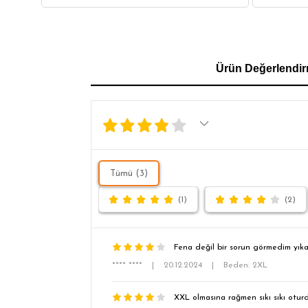
GÖMLEK
SWEATSHIRT
TRİKO
TSH
Ürün Değerlendir
SL
Tümü (3)
(1)
(2)
Fena değil bir sorun görmedim yık
**** ****
|
20.12.2024
|
Beden: 2XL
XXL olmasına rağmen sıkı sıkı otur