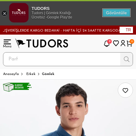
TUDORS
Görüntüle
Tudors | Gömlek Krallığı
Ücretsiz -Google Play'de
TR
VERİŞLERDE KARGO BEDAVA! - HAFTA İÇİ 24 SAATTE KARGODA! - MAĞAZADAN
9
0
Anasayfa
Erkek
Gömlek