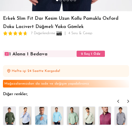
Erkek Slim Fit Dar Kesim Uzun Kollu Pamuklu Oxford
Doku Lacivert Düğmeli Yaka Gömlek
7 Değerlendirme
4 Soru & Cevap
1 Alana 1 Bedava
2 Seç 1 Öde
1 Alana 1 Bedava
2 Seç 1 Öde
1 Alana 1 Bedava
2 Seç 1 Öde
Hafta içi 24 Saatte Kargoda!
1 Alana 1 Bedava
2 Seç 1 Öde
1 Alana 1 Bedava
2 Seç 1 Öde
Mağazalarımızdan da iade ve değişim yapabilirsiniz
Diğer renkler;