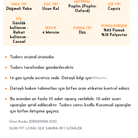
MATERYAL
YAKA TİPİ
KOL TİPİ
CEP TİPİ
Poplin (Poplin-
Düğmeli Yaka
Uzun Kol
Cepsiz
Oxford)
STİL
Günlük
KUMAŞ KARIŞIMI
kullanım -
SEZON
KUMAŞ TİPİ
%65 Pamuk
Rahat
4 Mevsim
Düz
%35 Polyester
kullanım -
Casual
Tudors orijinal ürünüdür.
Tudors tarafından gönderilecektir.
14 gün içinde ücretsiz iade. Detaylı bilgi için
.
tıklayınız
Detaylı bakım talimatları için lütfen ürün etiketini kontrol ediniz.
Bu üründen en fazla 10 adet sipariş verilebilir. 10 adet üzeri
siparişler iptal edilecektir. Tudors satıcı kodlu Kurumsal siparişler
için lütfen iletişime geçiniz.
(DR220009-230)
SLIM FIT LONG SLV SAMRA 81/1 GÖMLEK