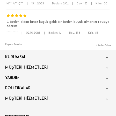
M** A** Ç**
|
15.11.2025
|
Beden: 2XL
|
Boy: 185
|
Kilo: 100
L beden aldım biraz küçük geldi bir beden büyük almanızı tavsiye
ederim
**** ****
|
02.10.2025
|
Beden: L
|
Boy: 178
|
Kilo: 85
Kaynak: Trendyol
⚡ CollectAction
KURUMSAL
MÜŞTERİ HİZMETLERİ
YARDIM
POLİTİKALAR
MÜŞTERİ HİZMETLERİ