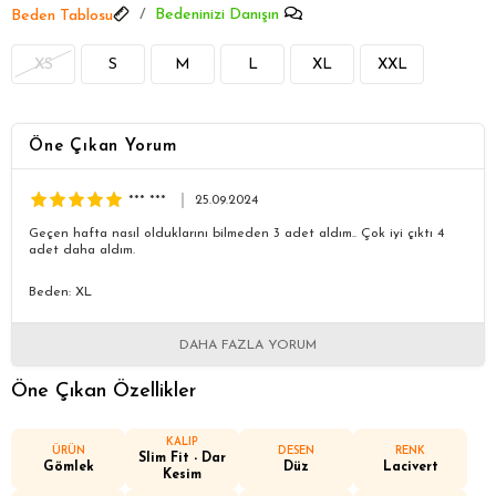
Bedeninizi Danışın
Beden Tablosu
XS
S
M
L
XL
XXL
Öne Çıkan Yorum
*** ***
25.09.2024
Geçen hafta nasıl olduklarını bilmeden 3 adet aldım.. Çok iyi çıktı 4
adet daha aldım.
Beden: XL
DAHA FAZLA YORUM
Öne Çıkan Özellikler
KALIP
ÜRÜN
DESEN
RENK
Slim Fit - Dar
Gömlek
Düz
Lacivert
Kesim