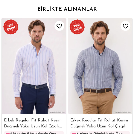
BIRLIKTE ALINANLAR
Erkek Regular Fit Rahat Kesim
Erkek Regular Fit Rahat Kesim
Düğmeli Yaka Uzun Kol Çizgili
Düğmeli Yaka Uzun Kol Çizgili
Pamuklu Beyaz Gömlek
Pamuklu Lacivert Gömlek
4 Mevsim Gömleklerde Öne
4 Mevsim Gömleklerde Öne