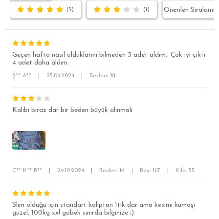
(3)
(1)
Geçen hafta nasıl olduklarını bilmeden 3 adet aldım.. Çok iyi çıktı
4 adet daha aldım.
Ş** A**
|
25.09.2024
|
Beden: XL
Kalıbı biraz dar bir beden büyük alınmalı
SÜPER SLİM FİT
MODERN SLİM FİT
KLASİK FİT
C** K** B**
|
29.10.2024
|
Beden: M
|
Boy: 167
|
Kilo: 55
RELAX FİT
OVERSİZE
Slim olduğu için standart kalıptan 1tık dar ama kesimi kumaşı
BÜYÜK BEDEN
güzel, 100kg xxl göbek sınırda bilginize ;)