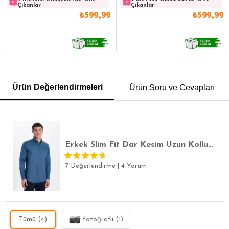
Çıkanlar
Çıkanlar
₺599,99
₺599,99
GÖMLEK
SWEATSHIRT
TRİKO
TSHIRT
Ürün Değerlendirmeleri
Ürün Soru ve Cevapları
POLO YAKA T-SHIRT
KEMER
BOXER
SLİM FİT
Erkek Slim Fit Dar Kesim Uzun Kollu Pamuklu Oxford Doku Lacivert Düğmeli Yaka Gömlek
7 Değerlendirme
|
4 Yorum
Tümü (4)
fotoğraflı (1)