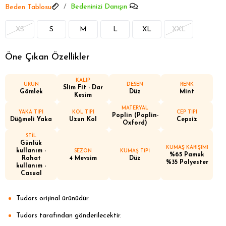
Bedeninizi Danışın
Beden Tablosu
XS
S
M
L
XL
XXL
Öne Çıkan Özellikler
KALIP
ÜRÜN
DESEN
RENK
Slim Fit - Dar
Gömlek
Düz
Mint
Kesim
MATERYAL
YAKA TİPİ
KOL TİPİ
CEP TİPİ
Poplin (Poplin-
Düğmeli Yaka
Uzun Kol
Cepsiz
Oxford)
STİL
Günlük
KUMAŞ KARIŞIMI
kullanım -
SEZON
KUMAŞ TİPİ
%65 Pamuk
Rahat
4 Mevsim
Düz
%35 Polyester
kullanım -
Casual
Tudors orijinal ürünüdür.
Tudors tarafından gönderilecektir.