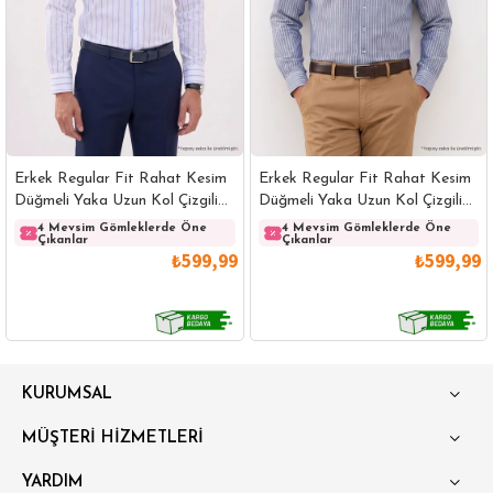
Erkek Regular Fit Rahat Kesim
Erkek Regular Fit Rahat Kesim
Düğmeli Yaka Uzun Kol Çizgili
Düğmeli Yaka Uzun Kol Çizgili
Pamuklu Beyaz Gömlek
Pamuklu Lacivert Gömlek
4 Mevsim Gömleklerde Öne
4 Mevsim Gömleklerde Öne
Çıkanlar
Çıkanlar
₺599,99
₺599,99
GÖMLEK
SWEATSHIRT
TRİKO
TSHIRT
KURUMSAL
POLO YAKA T-SHIRT
KEMER
BOXER
MÜŞTERİ HİZMETLERİ
SLİM FİT
YARDIM