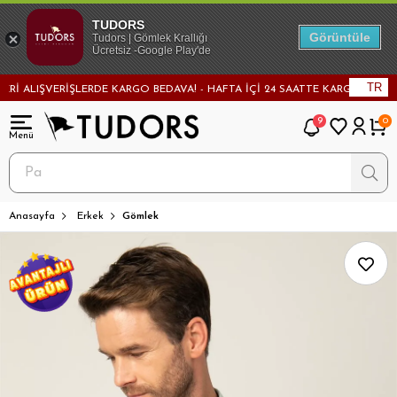
TUDORS
Görüntüle
Tudors | Gömlek Krallığı
Ücretsiz -Google Play'de
TR
 ALIŞVERİŞLERDE KARGO BEDAVA! - HAFTA İÇİ 24 SAATTE KARGODA! - MAĞA
9
0
Anasayfa
Erkek
Gömlek