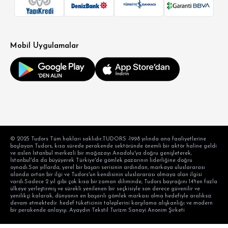
SÜPER SLİM FİT
MODERN SLİM FİT
KLASİK FİT
Mobil Uygulamalar
RELAX FİT
OVERSİZE
BÜYÜK BEDEN
© 2025 Tudors Tüm hakları saklıdır.TUDORS -1998 yılında ana faaliyetlerine
başlayan Tudors, kısa sürede perakende sektöründe önemli bir aktör haline geldi
ve aslen İstanbul merkezli bir mağazayı Anadolu'ya doğru genişleterek,
İstanbul'da da büyüyerek Türkiye'de gömlek pazarının liderliğine doğru
oynadı.Son yıllarda, yerel bir başarı serisinin ardından, markaya uluslararası
alanda artan bir ilgi ve Tudors'un kendisinin uluslararası olmaya olan ilgisi
vardı.Sadece 2 yıl gibi çok kısa bir zaman diliminde, Tudors bayrağını 14'ten fazla
ülkeye yerleştirmiş ve sürekli yenilenen bir seçkisiyle son derece güvenilir ve
yenilikçi kalarak, dünyanın en başarılı gömlek markası olma hedefiyle aralıksız
devam etmektedir. hedef tüketicinin taleplerini karşılama alışkanlığı ve modern
bir perakende anlayışı. Ayaydın Tekstil Turizm Sanayi Anonim Şirketi