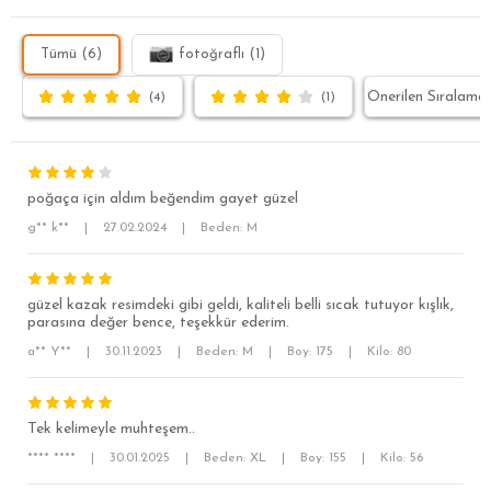
Tümü (6)
fotoğraflı (1)
(4)
(1)
poğaça için aldım beğendim gayet güzel
g** k**
|
27.02.2024
|
Beden: M
güzel kazak resimdeki gibi geldi, kaliteli belli sıcak tutuyor kışlık,
parasına değer bence, teşekkür ederim.
a** Y**
|
30.11.2023
|
Beden: M
|
Boy: 175
|
Kilo: 80
SÜPER SLİM FİT
MODERN SLİM FİT
Tek kelimeyle muhteşem..
KLASİK FİT
**** ****
|
30.01.2025
|
Beden: XL
|
Boy: 155
|
Kilo: 56
RELAX FİT