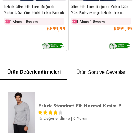
Erkek Slim Fit Tam Boğazlı
Slim Fit Tam Boğazlı Yaka Düz
Yaka Düz Yün Haki Triko Kazak
Yün Kahverengi Erkek Triko
Kazak
1 Alana 1 Bedava
1 Alana 1 Bedava
₺699,99
₺699,99
GÖMLEK
SWEATSHIRT
TRİKO
TSHIRT
Ürün Değerlendirmeleri
Ürün Soru ve Cevapları
POLO YAKA T-SHIRT
KEMER
BOXER
SLİM FİT
Erkek Standart Fit Normal Kesim Polo V Yaka Gri Triko Kazak
16 Değerlendirme
|
6 Yorum