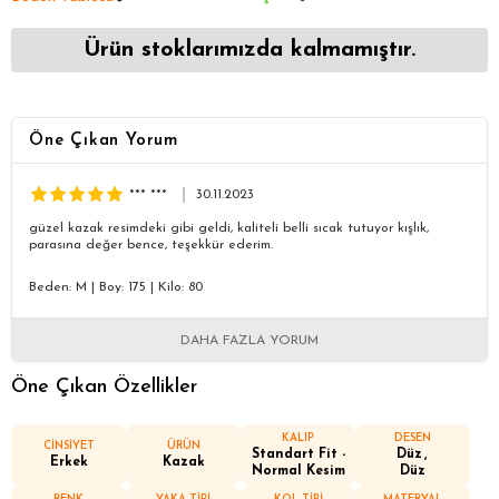
Ürün stoklarımızda kalmamıştır.
Öne Çıkan Yorum
*** ***
30.11.2023
güzel kazak resimdeki gibi geldi, kaliteli belli sıcak tutuyor kışlık,
parasına değer bence, teşekkür ederim.
Beden: M
|
Boy: 175
|
Kilo: 80
DAHA FAZLA YORUM
Öne Çıkan Özellikler
KALIP
DESEN
CİNSİYET
ÜRÜN
Standart Fit -
Düz
Erkek
Kazak
Normal Kesim
Düz