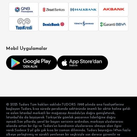
Mobil Uygulamalar
© 2025 Tudors Tüm hakları saklıdır.TUDORS -1998 yılında ana faaliyetlerine
başlayan Tudors, kısa sürede perakende sektöründe önemli bir aktör haline geldi
ve aslen İstanbul merkezli bir mağazayı Anadolu'ya doğru genişleterek,
İstanbul'da da büyüyerek Türkiye'de gömlek pazarının liderliğine doğru
oynadı.Son yıllarda, yerel bir başarı serisinin ardından, markaya uluslararası
alanda artan bir ilgi ve Tudors'un kendisinin uluslararası olmaya olan ilgisi
vardı.Sadece 2 yıl gibi çok kısa bir zaman diliminde, Tudors bayrağını 14'ten fazla
ülkeye yerleştirmiş ve sürekli yenilenen bir seçkisiyle son derece güvenilir ve