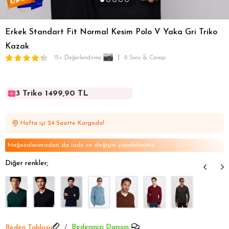
Erkek Standart Fit Normal Kesim Polo V Yaka Gri Triko
Kazak
15+ Değerlendirme
8 Soru & Cevap
3 Triko 1499,90 TL
3 Triko 1499,90 TL
3 Triko 1499,90 TL
Hafta içi 24 Saatte Kargoda!
3 Triko 1499,90 TL
3 Triko 1499,90 TL
Mağazalarımızdan da iade ve değişim yapabilirsiniz
Diğer renkler;
Bedeninizi Danışın
Beden Tablosu