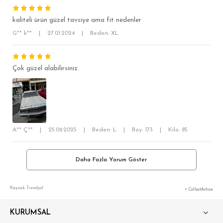
OVERSİZE
kaliteli ürün güzel tavsiye ama fit nedenler
BÜYÜK BEDEN
G** k**
|
27.01.2024
|
Beden: XL
Çok güzel alabilirsiniz.
A** Ç**
|
25.09.2025
|
Beden: L
|
Boy: 173
|
Kilo: 85
Daha Fazla Yorum Göster
Kaynak: Trendyol
⚡ CollectAction
KURUMSAL