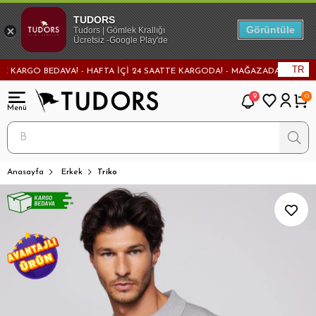
TUDORS
Görüntüle
Tudors | Gömlek Krallığı
Ücretsiz -Google Play'de
TR
ARGO BEDAVA! - HAFTA İÇİ 24 SAATTE KARGODA! - MAĞAZADAN DEĞİŞİM VE 
9
0
Anasayfa
Erkek
Triko