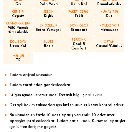
RENK
YAKA TİPİ
KOL TİPİ
MATERYAL
Gri
Polo Yaka
Uzun Kol
Pamuk-Akrilik
CEP TİPİ
SEZON
PAKET İÇERİĞİ
KUMAŞ TİPİ
Cepsiz
Kışlık
Tekli
Düz
KUMAŞ KARIŞIMI
EK ÖZELLİK
BOY / ÖLÇÜ
KOLEKSİYON
%50 Pamuk
Extra Yumuşak
Standart
Menswear
%50 Akrilik
PERSONA
KOL BOYU
SİLÜET
ORTAM
Cool &
Uzun Kol
Basic
Casual/Günlük
Comfort
MENŞEİ
TR
Tudors orijinal ürünüdür.
Tudors tarafından gönderilecektir.
14 gün içinde ücretsiz iade. Detaylı bilgi için
.
tıklayınız
Detaylı bakım talimatları için lütfen ürün etiketini kontrol ediniz.
Bu üründen en fazla 10 adet sipariş verilebilir. 10 adet üzeri
siparişler iptal edilecektir. Tudors satıcı kodlu Kurumsal siparişler
için lütfen iletişime geçiniz.