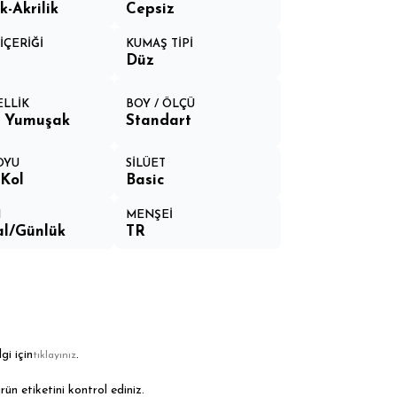
-Akrilik
Cepsiz
İÇERİĞİ
KUMAŞ TİPİ
Düz
ELLİK
BOY / ÖLÇÜ
a Yumuşak
Standart
OYU
SİLÜET
Kol
Basic
M
MENŞEİ
l/Günlük
TR
gi için
.
tıklayınız
rün etiketini kontrol ediniz.