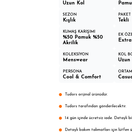
Uzun Kol
Pamuk
SEZON
PAKET 
Kışlık
Tekli
KUMAŞ KARIŞIMI
EK ÖZ
%50 Pamuk %50
Extr
Akrilik
KOLEKSİYON
KOL B
Menswear
Uzun 
PERSONA
ORTA
Cool & Comfort
Casua
Tudors orijinal ürünüdür.
Tudors tarafından gönderilecektir.
14 gün içinde ücretsiz iade. Detaylı bil
Detaylı bakım talimatları için lütfen ü