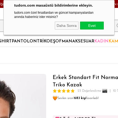
RİŞLERDE KARGO BEDAVA! - HAFTA İÇİ 24 SAATTE KARGODA! - MAĞAZADAN 
tudors.com masaüstü bildirimlerine ekleyin.
tudors.com özel fırsatlardan ve güncel kampanyalardan
anında haberiniz ister misiniz?
Daha Sonra
Evet
SHIRT
PANTOLON
TRİKO
EŞOFMAN
AKSESUAR
KADIN
KAM
Erkek Standart Fit Norma
Triko Kazak
23 Değerlendirme
10 
Sevilen ürün!
683 kişi
favoriledi!