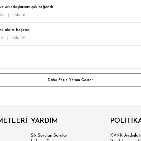
 ve arkadaşlarımız çok beğendi
162
|
Kilo: 47
a aldım, beğendi
120
|
Kilo: 32
Daha Fazla Yorum Göster
METLERİ
YARDIM
POLİTİK
Sık Sorulan Sorular
KVKK Aydınlatm