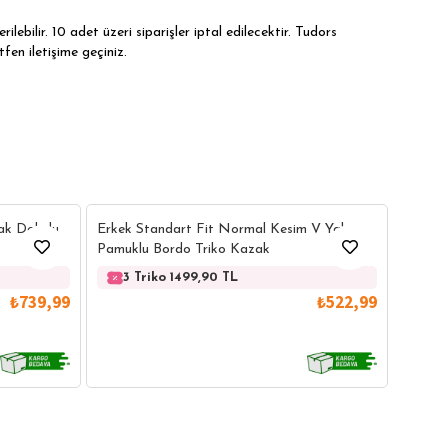
ilebilir. 10 adet üzeri siparişler iptal edilecektir. Tudors
tfen iletişime geçiniz.
5
16
Erkek 
ak Dokulu
Erkek Standart Fit Normal Kesim V Yaka
Yaka İ
Pamuklu Bordo Triko Kazak
3 
3 Triko 1499,90 TL
₺739,99
₺522,99