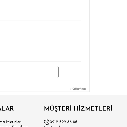
⚡ CollectAction
ALAR
MÜŞTERİ HİZMETLERİ
a Metinleri
0212 599 86 86