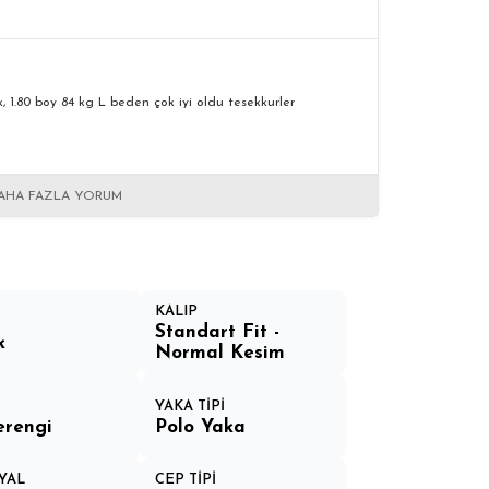
, 1.80 boy 84 kg L beden çok iyi oldu tesekkurler
AHA FAZLA YORUM
KALIP
Standart Fit -
k
Normal Kesim
YAKA TİPİ
erengi
Polo Yaka
YAL
CEP TİPİ