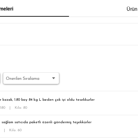
IRT
POLO YAKA T-SHIRT
KEMER
BOXER
meleri
Ürün
İM FİT
r kazak, 1.80 boy 84 kg L beden çok iyi oldu tesekkurler
 180
|
Kilo: 80
l sağlam satıcıda paketli özenli göndermiş teşekkürler
2
|
Kilo: 60