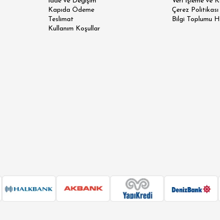
İade ve Değişim
Veri İşleme ve 
Kapıda Ödeme
Çerez Politikası
 SLİM FİT
Teslimat
Bilgi Toplumu H
Kullanım Koşullar
N SLİM FİT
SİK FİT
LAX FİT
ERSİZE
ÜK BEDEN