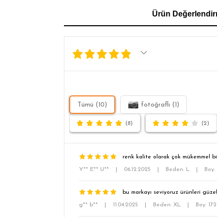
GÖMLEK
SWEATSHIRT
TRİKO
TSH
Ürün Değerlendir
SL
Tümü (10)
fotoğraflı (1)
(8)
(2)
renk kalite olarak çok mükemmel bi
Y** E** U**
|
06.12.2025
|
Beden: L
|
Boy:
bu markayı seviyoruz ürünleri güze
g** b**
|
11.04.2025
|
Beden: XL
|
Boy: 17