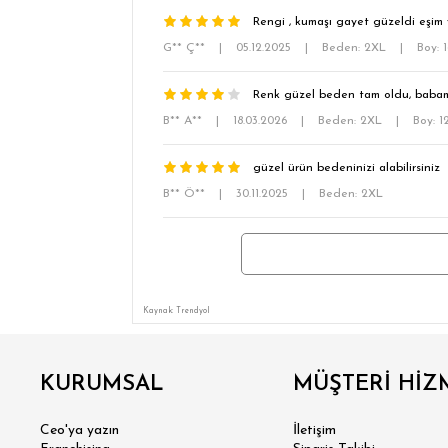
Rengi , kumaşı gayet güzeldi eşim
G** Ç**
|
05.12.2025
|
Beden: 2XL
|
Boy: 
Renk güzel beden tam oldu, babam
B** A**
|
18.03.2026
|
Beden: 2XL
|
Boy: 
güzel ürün bedeninizi alabilirsiniz
B** Ö**
|
30.11.2025
|
Beden: 2XL
Kaynak: Trendyol
KURUMSAL
MÜŞTERİ HİZ
Ceo'ya yazın
İletişim