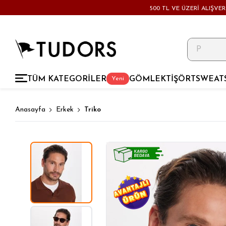
500 TL VE ÜZERİ ALIŞVE
TÜM KATEGORİLER
GÖMLEK
TİŞÖRT
SWEAT
Yeni
Anasayfa
Erkek
Triko