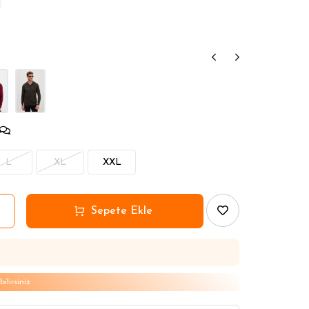
L
XL
XXL
lirsiniz