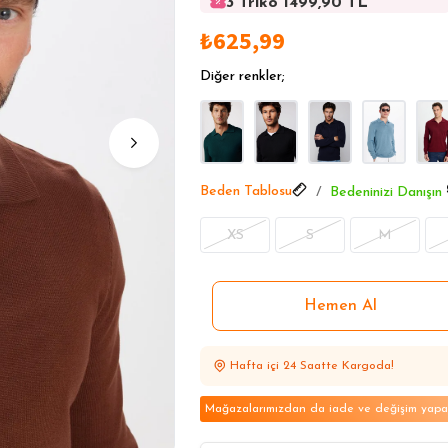
3 Triko 1499,90 TL
3 Triko 1499,90 TL
₺625,99
3 Triko 1499,90 TL
3 Triko 1499,90 TL
Diğer renkler;
3 Triko 1499,90 TL
Beden Tablosu
Bedeninizi Danışın
XS
S
M
Hafta içi 24 Saatte Kargoda!
Mağazalarımızdan da iade ve değişim yapabi