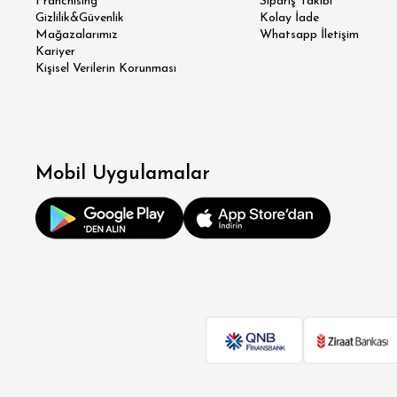
Franchising
Sipariş Takibi
Gizlilik&Güvenlik
Kolay İade
SÜPER
Mağazalarımız
Whatsapp İletişim
Kariyer
Kişisel Verilerin Korunması
MODER
KLA
RE
Mobil Uygulamalar
OV
BÜY