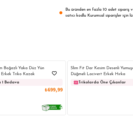
Bu üründen en fazla 10 adet sipariş ver
satıcı kodlu Kurumsal siparişler için lü
14
am Boğazlı Yaka Düz Yün
Slim Fit Dar Kesim Desenli Yumuş
 Erkek Triko Kazak
Düğmeli Lacivert Erkek Hırka
a 1 Bedava
Trikolarda Öne Çıkanlar
₺699,99