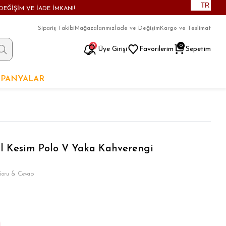
TR
DEĞİŞİM VE İADE İMKANI!
Sipariş Takibi
Mağazalarımız
İade ve Değişim
Kargo ve Teslimat
9
0
Üye Girişi
Favorilerim
Sepetim
PANYALAR
l Kesim Polo V Yaka Kahverengi
Soru & Cevap