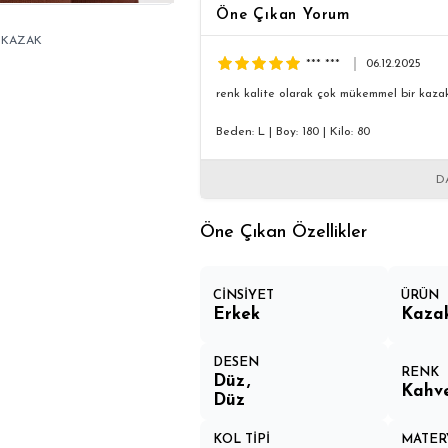
Öne Çıkan Yorum
 KAZAK
*** ***
06.12.2025
renk kalite olarak çok mükemmel bir kazak
Beden: L
|
Boy: 180
|
Kilo: 80
D
Öne Çıkan Özellikler
CİNSİYET
ÜRÜN
Erkek
Kaza
DESEN
RENK
Düz
Kahv
Düz
KOL TİPİ
MATER