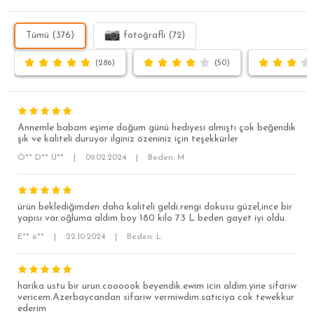
Tümü (376)
fotoğraflı (72)
(286)
(50)
Annemle babam eşime doğum günü hediyesi almıştı çok beğendik
şık ve kaliteli duruyor ilginiz özeniniz için teşekkürler
Ö** D** Ü**
|
09.02.2024
|
Beden: M
ürün beklediğimden daha kaliteli geldi.rengi dokusu güzel,ince bir
yapısı var.oğluma aldım boy 180 kilo 73 L beden gayet iyi oldu.
SÜPER SLİM FİT
E** ö**
|
22.10.2024
|
Beden: L
MODERN SLİM FİT
KLASİK FİT
harika ustu bir urun.coooook beyendik.ewim icin aldim.yine sifariw
vericem.Azerbaycandan sifariw vermiwdim.saticiya cok tewekkur
RELAX FİT
ederim