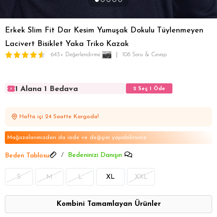
Erkek Slim Fit Dar Kesim Yumuşak Dokulu Tüylenmeyen
Lacivert Bisiklet Yaka Triko Kazak
643+ Değerlendirme
108 Soru & Cevap
1 Alana 1 Bedava
2 Seç 1 Öde
1 Alana 1 Bedava
2 Seç 1 Öde
1 Alana 1 Bedava
2 Seç 1 Öde
Hafta içi 24 Saatte Kargoda!
1 Alana 1 Bedava
2 Seç 1 Öde
1 Alana 1 Bedava
2 Seç 1 Öde
Mağazalarımızdan da iade ve değişim yapabilirsiniz
Bedeninizi Danışın
Beden Tablosu
S
M
L
XL
XXL
Kombini Tamamlayan Ürünler