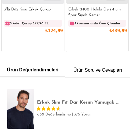
3'lü Düz Kısa Erkek Çorap
Erkek %100 Hakiki Deri 4 cm
Spor Siyah Kemer
3 Adet Çorap 299,90 TL
3 Adet Çorap 299,90 TL
Aksesuarlarda Öne Çıkanlar
3 
₺124,99
₺439,99
GÖMLEK
SWEATSHIRT
TRİKO
TSHIRT
Ürün Değerlendirmeleri
Ürün Soru ve Cevapları
POLO YAKA T-SHIRT
KEMER
BOXER
SLİM FİT
Erkek Slim Fit Dar Kesim Yumuşak Dokulu Tüylenmeyen Lacivert Bisiklet Yaka Triko Kazak
668 Değerlendirme
|
376 Yorum