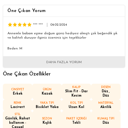
Öne Çıkan Yorum
*** ***
09.02.2024
Annemle babam eşime doğum günü hediyesi almıştı çok beğendik şık
ve kaliteli duruyor ilginiz özeniniz için teşekkürler
Beden: M
DAHA FAZLA YORUM
Öne Çıkan Özellikler
KALIP
DESEN
CİNSİYET
ÜRÜN
Slim Fit - Dar
Düz
Erkek
Kazak
Kesim
Düz
RENK
YAKA TİPİ
KOL TİPİ
MATERYAL
Lacivert
Bisiklet Yaka
Uzun Kol
Akrilik
STİL
Günlük, Rahat
SEZON
PAKET İÇERİĞİ
KUMAŞ TİPİ
kullanım -
Kışlık
Tekli
Düz
Casual