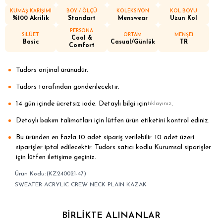
KUMAŞ KARIŞIMI
BOY / ÖLÇÜ
KOLEKSİYON
KOL BOYU
%100 Akrilik
Standart
Menswear
Uzun Kol
PERSONA
SİLÜET
ORTAM
MENŞEİ
Cool &
Basic
Casual/Günlük
TR
Comfort
Tudors orijinal ürünüdür.
Tudors tarafından gönderilecektir.
14 gün içinde ücretsiz iade. Detaylı bilgi için
.
tıklayınız
Detaylı bakım talimatları için lütfen ürün etiketini kontrol ediniz.
Bu üründen en fazla 10 adet sipariş verilebilir. 10 adet üzeri
siparişler iptal edilecektir. Tudors satıcı kodlu Kurumsal siparişler
için lütfen iletişime geçiniz.
(KZ240021-47)
SWEATER ACRYLIC CREW NECK PLAIN KAZAK
BIRLIKTE ALINANLAR