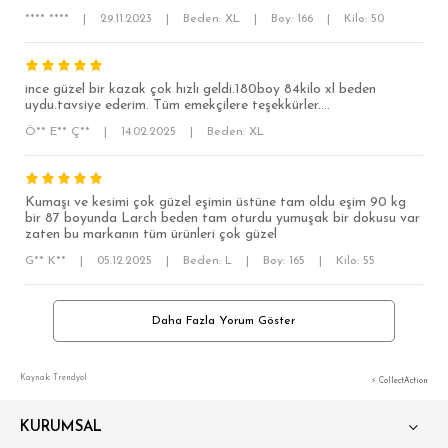
OVERSİZE
**** ****
|
29.11.2023
|
Beden: XL
|
Boy: 166
|
Kilo: 50
BÜYÜK BEDEN
ince güzel bir kazak çok hızlı geldi.180boy 84kilo xl beden
uydu.tavsiye ederim. Tüm emekçilere teşekkürler....
Ö** E** Ç**
|
14.02.2025
|
Beden: XL
Kumaşı ve kesimi çok güzel eşimin üstüne tam oldu eşim 90 kg
bir 87 boyunda Larch beden tam oturdu yumuşak bir dokusu var
zaten bu markanın tüm ürünleri çok güzel
G** K**
|
05.12.2025
|
Beden: L
|
Boy: 165
|
Kilo: 55
Daha Fazla Yorum Göster
Kaynak: Trendyol
⚡ CollectAction
KURUMSAL