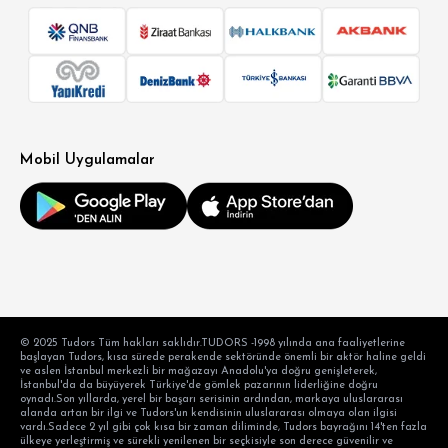
Mobil Uygulamalar
© 2025 Tudors Tüm hakları saklıdır.TUDORS -1998 yılında ana faaliyetlerine
başlayan Tudors, kısa sürede perakende sektöründe önemli bir aktör haline geldi
ve aslen İstanbul merkezli bir mağazayı Anadolu'ya doğru genişleterek,
İstanbul'da da büyüyerek Türkiye'de gömlek pazarının liderliğine doğru
oynadı.Son yıllarda, yerel bir başarı serisinin ardından, markaya uluslararası
alanda artan bir ilgi ve Tudors'un kendisinin uluslararası olmaya olan ilgisi
vardı.Sadece 2 yıl gibi çok kısa bir zaman diliminde, Tudors bayrağını 14'ten fazla
ülkeye yerleştirmiş ve sürekli yenilenen bir seçkisiyle son derece güvenilir ve