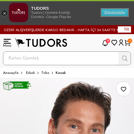
TUDORS
Görüntüle
Tudors | Gömlek Krallığı
Ücretsiz -Google Play'de
TR
Rİ ALIŞVERİŞLERDE KARGO BEDAVA! - HAFTA İÇİ 24 SAATTE KARGODA! - MA
9
0
Anasayfa
Erkek
Triko
Kazak