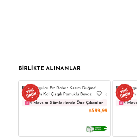
BIRLIKTE ALINANLAR
Erkek Regular Fit Rahat Kesim Düğmeli
Erkek Regu
Yaka Uzun Kol Çizgili Pamuklu Beyaz Gömlek
Yaka Uzun 
Gömlek
4 Mevsim Gömleklerde Öne Çıkanlar
4 Mevs
₺599,99