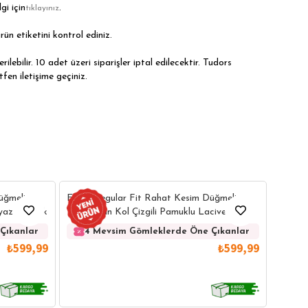
gi için
.
tıklayınız
rün etiketini kontrol ediniz.
ilebilir. 10 adet üzeri siparişler iptal edilecektir. Tudors
tfen iletişime geçiniz.
Erkek 
üğmeli
Erkek Regular Fit Rahat Kesim Düğmeli
Kolay 
eyaz Gömlek
Yaka Uzun Kol Çizgili Pamuklu Lacivert
Gömlek
4 
Çıkanlar
4 Mevsim Gömleklerde Öne Çıkanlar
₺599,99
₺599,99