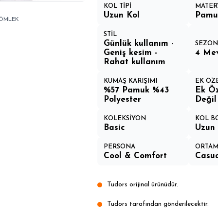
KOL TİPİ
MATER
Uzun Kol
Pamuk
GÖMLEK
STİL
Günlük kullanım -
SEZO
Geniş kesim -
4 Me
Rahat kullanım
KUMAŞ KARIŞIMI
EK ÖZ
%57 Pamuk %43
Ek Öz
Polyester
Değil
KOLEKSİYON
KOL B
Basic
Uzun 
PERSONA
ORTA
Cool & Comfort
Casua
Tudors orijinal ürünüdür.
Tudors tarafından gönderilecektir.