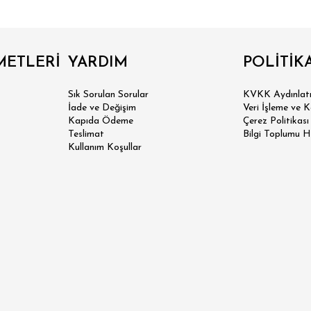
IRT
POLO YAKA T-SHIRT
KEMER
BOXER
METLERİ
YARDIM
POLİTİK
İM FİT
Sık Sorulan Sorular
KVKK Aydınlatm
İade ve Değişim
Veri İşleme ve 
Kapıda Ödeme
Çerez Politikası
Teslimat
Bilgi Toplumu H
Kullanım Koşullar