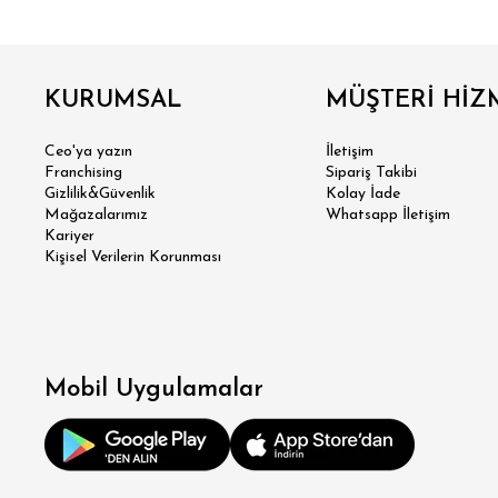
GÖMLEK
SWEATSHIRT
TRİKO
TSH
KURUMSAL
MÜŞTERİ HİZ
SL
Ceo'ya yazın
İletişim
Franchising
Sipariş Takibi
Gizlilik&Güvenlik
Kolay İade
Mağazalarımız
Whatsapp İletişim
Kariyer
Kişisel Verilerin Korunması
Mobil Uygulamalar