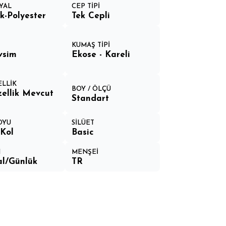
YAL
CEP TİPİ
-Polyester
Tek Cepli
N
KUMAŞ TİPİ
vsim
Ekose - Kareli
ELLİK
BOY / ÖLÇÜ
ellik Mevcut
Standart
OYU
SİLÜET
Kol
Basic
M
MENŞEİ
l/Günlük
TR