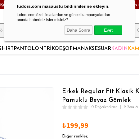
RİŞLERDE KARGO BEDAVA! - HAFTA İÇİ 24 SAATTE KARGODA! - MAĞAZADAN 
tudors.com masaüstü bildirimlerine ekleyin.
tudors.com özel fırsatlardan ve güncel kampanyalardan
anında haberiniz ister misiniz?
Daha Sonra
Evet
SHIRT
PANTOLON
TRİKO
EŞOFMAN
AKSESUAR
KADIN
KAM
Erkek Regular Fit Klasik
Pamuklu Beyaz Gömlek
0 Değerlendirme
2 Soru &
₺199,99
Diğer renkler;