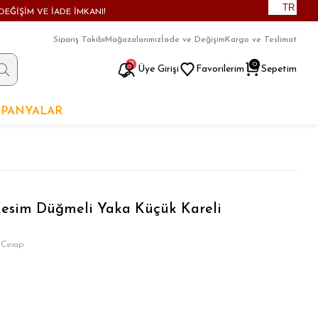
TR
DEĞİŞİM VE İADE İMKANI!
Sipariş Takibi
Mağazalarımız
İade ve Değişim
Kargo ve Teslimat
9
0
Üye Girişi
Favorilerim
Sepetim
PANYALAR
 Kesim Düğmeli Yaka Küçük Kareli
 Cevap