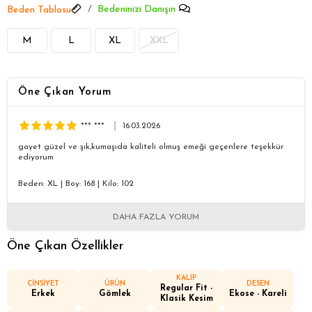
Bedeninizi Danışın
Beden Tablosu
M
L
XL
XXL
Öne Çıkan Yorum
*** ***
16.03.2026
gayet güzel ve şık,kumaşıda kaliteli olmuş emeği geçenlere teşekkür
ediyorum
Beden: XL
|
Boy: 168
|
Kilo: 102
DAHA FAZLA YORUM
Öne Çıkan Özellikler
KALIP
CİNSİYET
ÜRÜN
DESEN
Regular Fit -
Erkek
Gömlek
Ekose - Kareli
Klasik Kesim