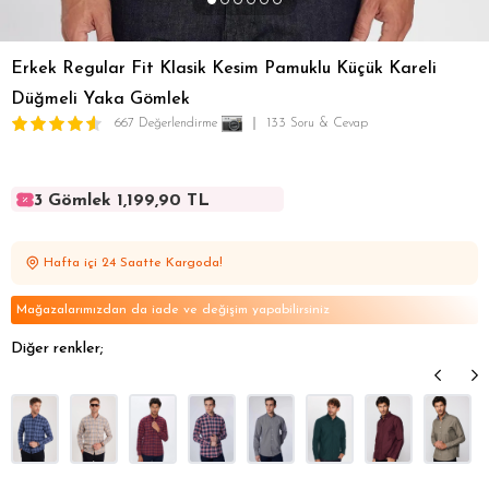
Erkek Regular Fit Klasik Kesim Pamuklu Küçük Kareli
Düğmeli Yaka Gömlek
667 Değerlendirme
133 Soru & Cevap
3 Gömlek 1,199,90 TL
3 Gömlek 1,199,90 TL
3 Gömlek 1,199,90 TL
Hafta içi 24 Saatte Kargoda!
3 Gömlek 1,199,90 TL
3 Gömlek 1,199,90 TL
Mağazalarımızdan da iade ve değişim yapabilirsiniz
Diğer renkler;