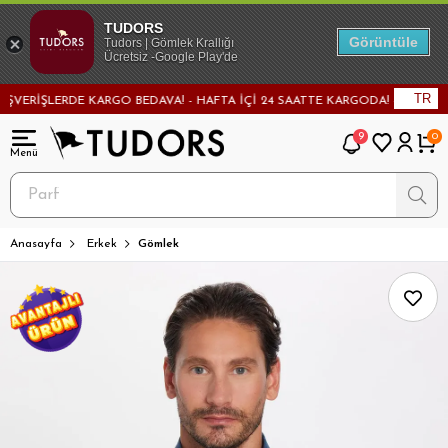
TUDORS
Görüntüle
Tudors | Gömlek Krallığı
Ücretsiz -Google Play'de
TR
RİŞLERDE KARGO BEDAVA! - HAFTA İÇİ 24 SAATTE KARGODA! - MAĞAZADAN D
9
0
Anasayfa
Erkek
Gömlek