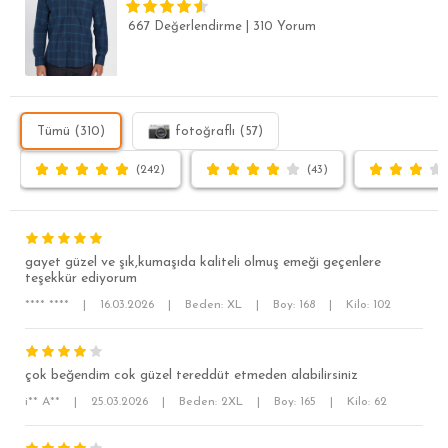
667 Değerlendirme
|
310 Yorum
Tümü (310)
fotoğraflı (57)
(242)
(43)
gayet güzel ve şık,kumaşıda kaliteli olmuş emeği geçenlere
teşekkür ediyorum
**** ****
|
16.03.2026
|
Beden: XL
|
Boy: 168
|
Kilo: 102
çok beğendim cok güzel tereddüt etmeden alabilirsiniz
i** A**
|
25.03.2026
|
Beden: 2XL
|
Boy: 165
|
Kilo: 62
SÜPER SLİM FİT
MODERN SLİM FİT