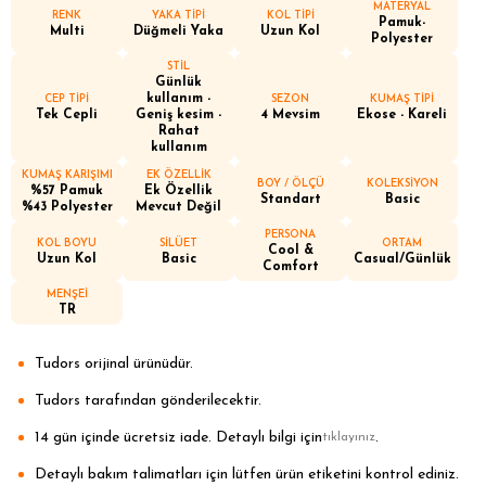
MATERYAL
RENK
YAKA TİPİ
KOL TİPİ
Pamuk-
Multi
Düğmeli Yaka
Uzun Kol
Polyester
STİL
Günlük
kullanım -
CEP TİPİ
SEZON
KUMAŞ TİPİ
Tek Cepli
Geniş kesim -
4 Mevsim
Ekose - Kareli
Rahat
kullanım
KUMAŞ KARIŞIMI
EK ÖZELLİK
BOY / ÖLÇÜ
KOLEKSİYON
%57 Pamuk
Ek Özellik
Standart
Basic
%43 Polyester
Mevcut Değil
PERSONA
KOL BOYU
SİLÜET
ORTAM
Cool &
Uzun Kol
Basic
Casual/Günlük
Comfort
MENŞEİ
TR
Tudors orijinal ürünüdür.
Tudors tarafından gönderilecektir.
14 gün içinde ücretsiz iade. Detaylı bilgi için
.
tıklayınız
Detaylı bakım talimatları için lütfen ürün etiketini kontrol ediniz.