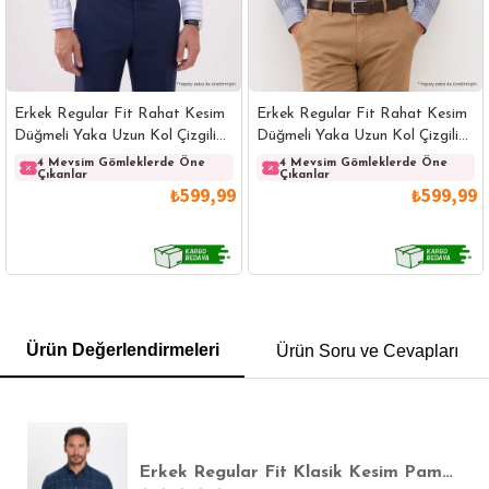
Erkek Regular Fit Rahat Kesim
Erkek Regular Fit Rahat Kesim
Düğmeli Yaka Uzun Kol Çizgili
Düğmeli Yaka Uzun Kol Çizgili
Pamuklu Beyaz Gömlek
Pamuklu Lacivert Gömlek
4 Mevsim Gömleklerde Öne
4 Mevsim Gömleklerde Öne
Çıkanlar
Çıkanlar
₺599,99
₺599,99
GÖMLEK
SWEATSHIRT
TRİKO
TSHIRT
Ürün Değerlendirmeleri
Ürün Soru ve Cevapları
POLO YAKA T-SHIRT
KEMER
BOXER
SLİM FİT
Erkek Regular Fit Klasik Kesim Pamuklu Küçük Kareli Düğmeli Yaka Gömlek