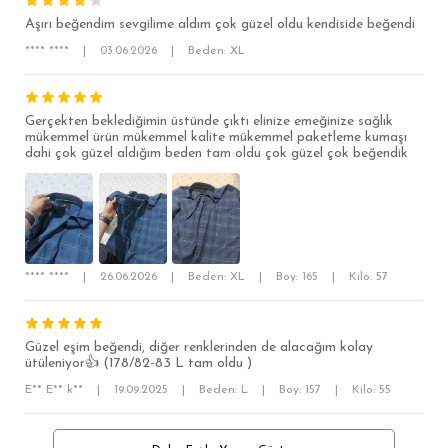
Aşırı beğendim sevgilime aldım çok güzel oldu kendiside beğendi
KLASİK FİT
**** ****
|
03.06.2026
|
Beden: XL
RELAX FİT
OVERSİZE
Gerçekten beklediğimin üstünde çıktı elinize emeğinize sağlık
BÜYÜK BEDEN
mükemmel ürün mükemmel kalite mükemmel paketleme kumaşı
dahi çok güzel aldığım beden tam oldu çok güzel çok beğendik
**** ****
|
26.06.2026
|
Beden: XL
|
Boy: 165
|
Kilo: 57
Güzel eşim beğendi, diğer renklerinden de alacağım kolay
ütüleniyor👍 (178/82-83 L tam oldu )
E** E** k**
|
19.09.2025
|
Beden: L
|
Boy: 157
|
Kilo: 55