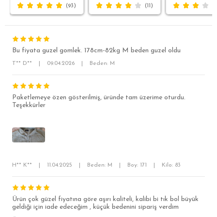
(93)
(11)
Bu fiyata guzel gomlek. 178cm-82kg M beden guzel oldu
T** D**
|
09.04.2026
|
Beden: M
Paketlemeye özen gösterilmiş, üründe tam üzerime oturdu.
SÜPER SLİM FİT
Teşekkürler
MODERN SLİM FİT
KLASİK FİT
RELAX FİT
H** K**
|
11.04.2025
|
Beden: M
|
Boy: 171
|
Kilo: 83
OVERSİZE
BÜYÜK BEDEN
Ürün çok güzel fiyatına göre aşırı kaliteli, kalibi bi tık bol büyük
geldiği için iade edeceğim , küçük bedenini sipariş verdim