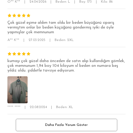
Ö** K**
|
24.04.2026
|
Beden: L
|
Boy: 173
|
Kilo: 86
Çok güzel eşime aldım tam oldu bir beden büyüğünü sipariş
vermiştim onlar bir beden küçüğünü göndermiş iyiki de öyle
yapmışlar çok memnunum
A** K**
|
27.03.2025
|
Beden: 2XL
kumaşı çok güzel daha önceden de satın alıp kullandığım gömlek,
çok memnunum 1,94 boy 104 kiloyum xl beden on numara beş
yıldız oldu. şiddetle tavsiye ediyorum.
**** ****
|
22.08.2024
|
Beden: XL
Daha Fazla Yorum Göster