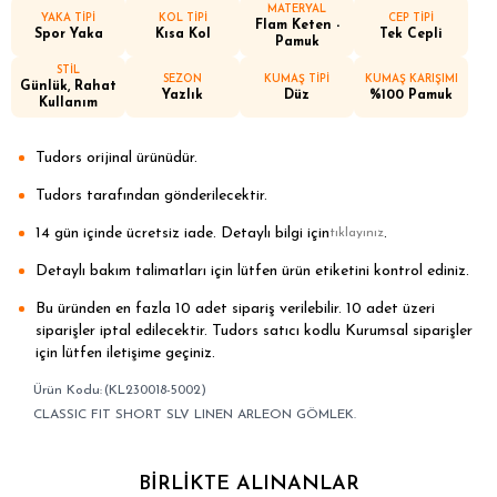
MATERYAL
YAKA TİPİ
KOL TİPİ
CEP TİPİ
Flam Keten -
Spor Yaka
Kısa Kol
Tek Cepli
Pamuk
STİL
SEZON
KUMAŞ TİPİ
KUMAŞ KARIŞIMI
Günlük, Rahat
Yazlık
Düz
%100 Pamuk
Kullanım
Tudors orijinal ürünüdür.
Tudors tarafından gönderilecektir.
14 gün içinde ücretsiz iade. Detaylı bilgi için
.
tıklayınız
Detaylı bakım talimatları için lütfen ürün etiketini kontrol ediniz.
Bu üründen en fazla 10 adet sipariş verilebilir. 10 adet üzeri
siparişler iptal edilecektir. Tudors satıcı kodlu Kurumsal siparişler
için lütfen iletişime geçiniz.
(KL230018-5002)
CLASSIC FIT SHORT SLV LINEN ARLEON GÖMLEK.
BIRLIKTE ALINANLAR