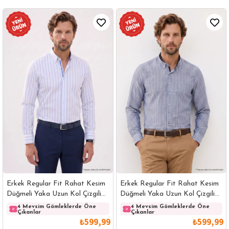
Erkek Regular Fit Rahat Kesim
Erkek Regular Fit Rahat Kesim
Düğmeli Yaka Uzun Kol Çizgili
Düğmeli Yaka Uzun Kol Çizgili
Pamuklu Beyaz Gömlek
Pamuklu Lacivert Gömlek
4 Mevsim Gömleklerde Öne
4 Mevsim Gömleklerde Öne
Çıkanlar
Çıkanlar
₺599,99
₺599,99