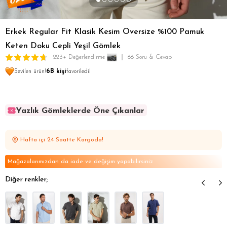
Erkek Regular Fit Klasik Kesim Oversize %100 Pamuk
Keten Doku Cepli Yeşil Gömlek
223+ Değerlendirme
66 Soru & Cevap
Sevilen ürün!
6B kişi
favoriledi!
Yazlık Gömleklerde Öne Çıkanlar
Yazlık Gömleklerde Öne Çıkanlar
Yazlık Gömleklerde Öne Çıkanlar
Hafta içi 24 Saatte Kargoda!
Yazlık Gömleklerde Öne Çıkanlar
Yazlık Gömleklerde Öne Çıkanlar
Mağazalarımızdan da iade ve değişim yapabilirsiniz
Diğer renkler;