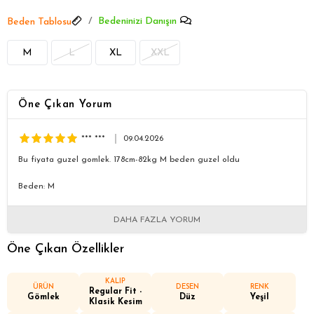
Bedeninizi Danışın
Beden Tablosu
M
L
XL
XXL
Öne Çıkan Yorum
*** ***
09.04.2026
Bu fiyata guzel gomlek. 178cm-82kg M beden guzel oldu
Beden: M
DAHA FAZLA YORUM
Öne Çıkan Özellikler
KALIP
ÜRÜN
DESEN
RENK
Regular Fit -
Gömlek
Düz
Yeşil
Klasik Kesim