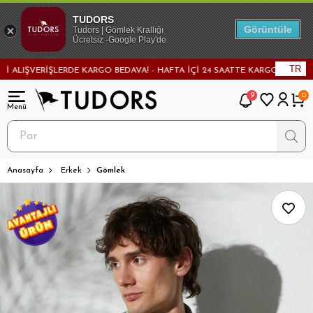
TUDORS
Görüntüle
Tudors | Gömlek Krallığı
Ücretsiz -Google Play'de
TR
ŞVERİŞLERDE KARGO BEDAVA! - HAFTA İÇİ 24 SAATTE KARGODA! - MAĞAZADA
9
0
Anasayfa
Erkek
Gömlek