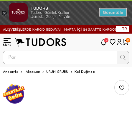
TUDORS
Görüntüle
Tudors | Gömlek Krallığı
Ücretsiz -Google Play'de
TR
ALIŞVERİŞLERDE KARGO BEDAVA! - HAFTA İÇİ 24 SAATTE KARGODA! - MAĞAZ
9
0
Anasayfa
Aksesuar
ÜRÜN GRUBU
Kol Düğmesi