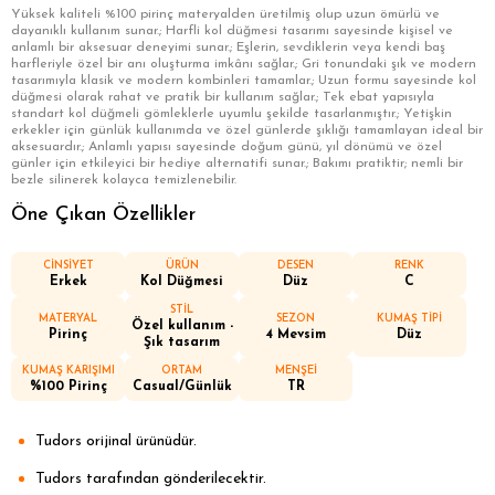
Yüksek kaliteli %100 pirinç materyalden üretilmiş olup uzun ömürlü ve
dayanıklı kullanım sunar.; Harfli kol düğmesi tasarımı sayesinde kişisel ve
anlamlı bir aksesuar deneyimi sunar.; Eşlerin, sevdiklerin veya kendi baş
harfleriyle özel bir anı oluşturma imkânı sağlar.; Gri tonundaki şık ve modern
tasarımıyla klasik ve modern kombinleri tamamlar.; Uzun formu sayesinde kol
düğmesi olarak rahat ve pratik bir kullanım sağlar.; Tek ebat yapısıyla
standart kol düğmeli gömleklerle uyumlu şekilde tasarlanmıştır.; Yetişkin
erkekler için günlük kullanımda ve özel günlerde şıklığı tamamlayan ideal bir
aksesuardır.; Anlamlı yapısı sayesinde doğum günü, yıl dönümü ve özel
günler için etkileyici bir hediye alternatifi sunar.; Bakımı pratiktir; nemli bir
bezle silinerek kolayca temizlenebilir.
Öne Çıkan Özellikler
CİNSİYET
ÜRÜN
DESEN
RENK
Erkek
Kol Düğmesi
Düz
C
STİL
MATERYAL
SEZON
KUMAŞ TİPİ
Özel kullanım -
Pirinç
4 Mevsim
Düz
Şık tasarım
KUMAŞ KARIŞIMI
ORTAM
MENŞEİ
%100 Pirinç
Casual/Günlük
TR
Tudors orijinal ürünüdür.
Tudors tarafından gönderilecektir.