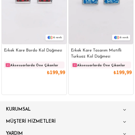
6
6
Erkek Kare Bordo Kol Düğmesi
Erkek Kare Tasarım Motifli
Turkuaz Kol Düğmesi
Aksesuarlarda Öne Çıkanlar
Aksesuarlarda Öne Çıkanlar
₺199,99
₺199,99
GÖMLEK
SWEATSHIRT
TRİKO
TSHIRT
KURUMSAL
POLO YAKA T-SHIRT
KEMER
BOXER
MÜŞTERİ HİZMETLERİ
SLİM FİT
YARDIM