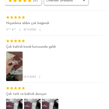
(15)
Nişanlıma aldım çok beğendi
Y** A**
|
27.11.2023
|
Çok kaliteli kendi kutusunda geldi
SÜPER SLİM FİT
MODERN SLİM FİT
KLASİK FİT
a** d**
|
22.11.2023
|
RELAX FİT
OVERSİZE
Çok tatlı ve kaliteli duruyor
BÜYÜK BEDEN