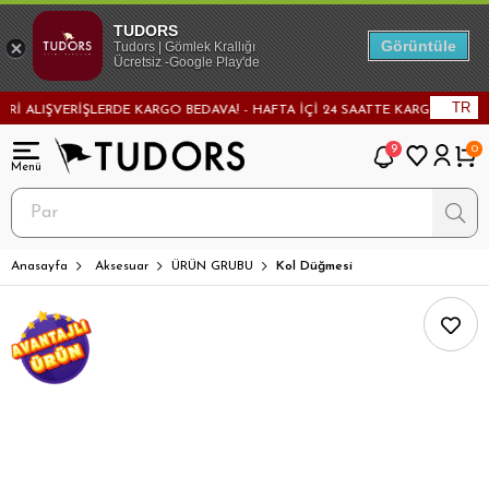
TUDORS
Görüntüle
Tudors | Gömlek Krallığı
Ücretsiz -Google Play'de
TR
 ALIŞVERİŞLERDE KARGO BEDAVA! - HAFTA İÇİ 24 SAATTE KARGODA! - MAĞA
9
0
Anasayfa
Aksesuar
ÜRÜN GRUBU
Kol Düğmesi