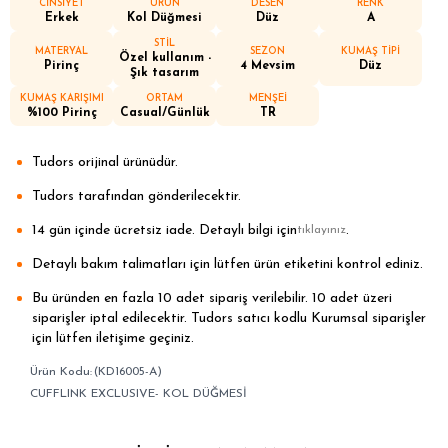
CİNSİYET
ÜRÜN
DESEN
RENK
Erkek
Kol Düğmesi
Düz
A
STİL
MATERYAL
SEZON
KUMAŞ TİPİ
Özel kullanım -
Pirinç
4 Mevsim
Düz
Şık tasarım
KUMAŞ KARIŞIMI
ORTAM
MENŞEİ
%100 Pirinç
Casual/Günlük
TR
Tudors orijinal ürünüdür.
Tudors tarafından gönderilecektir.
14 gün içinde ücretsiz iade. Detaylı bilgi için
.
tıklayınız
Detaylı bakım talimatları için lütfen ürün etiketini kontrol ediniz.
Bu üründen en fazla 10 adet sipariş verilebilir. 10 adet üzeri
siparişler iptal edilecektir. Tudors satıcı kodlu Kurumsal siparişler
için lütfen iletişime geçiniz.
(KD16005-A)
CUFFLINK EXCLUSIVE- KOL DÜĞMESİ