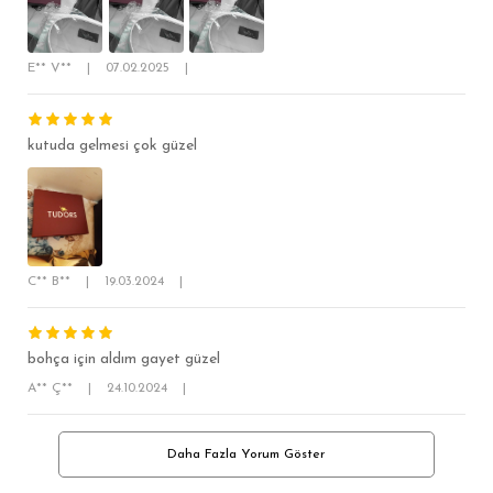
E** V**
|
07.02.2025
|
kutuda gelmesi çok güzel
C** B**
|
19.03.2024
|
bohça için aldım gayet güzel
A** Ç**
|
24.10.2024
|
Daha Fazla Yorum Göster