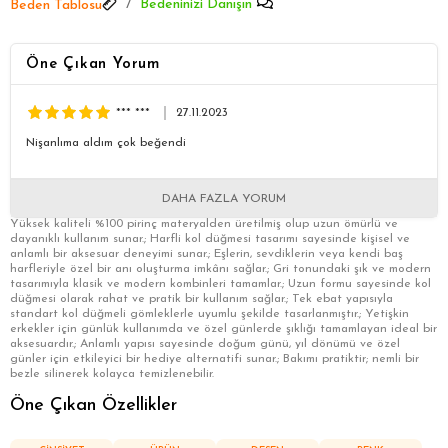
Bedeninizi Danışın
Beden Tablosu
Öne Çıkan Yorum
*** ***
27.11.2023
Nişanlıma aldım çok beğendi
DAHA FAZLA YORUM
Yüksek kaliteli %100 pirinç materyalden üretilmiş olup uzun ömürlü ve
dayanıklı kullanım sunar.; Harfli kol düğmesi tasarımı sayesinde kişisel ve
anlamlı bir aksesuar deneyimi sunar.; Eşlerin, sevdiklerin veya kendi baş
harfleriyle özel bir anı oluşturma imkânı sağlar.; Gri tonundaki şık ve modern
tasarımıyla klasik ve modern kombinleri tamamlar.; Uzun formu sayesinde kol
düğmesi olarak rahat ve pratik bir kullanım sağlar.; Tek ebat yapısıyla
standart kol düğmeli gömleklerle uyumlu şekilde tasarlanmıştır.; Yetişkin
erkekler için günlük kullanımda ve özel günlerde şıklığı tamamlayan ideal bir
aksesuardır.; Anlamlı yapısı sayesinde doğum günü, yıl dönümü ve özel
günler için etkileyici bir hediye alternatifi sunar.; Bakımı pratiktir; nemli bir
bezle silinerek kolayca temizlenebilir.
Öne Çıkan Özellikler