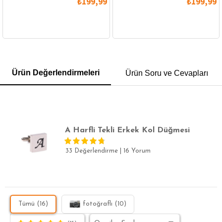
₺199,99
₺199,99
GÖMLEK
SWEATSHIRT
TRİKO
TSHIRT
Ürün Değerlendirmeleri
Ürün Soru ve Cevapları
POLO YAKA T-SHIRT
KEMER
BOXER
SLİM FİT
A Harfli Tekli Erkek Kol Düğmesi
33 Değerlendirme
|
16 Yorum
Tümü (16)
fotoğraflı (10)