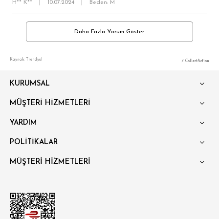
BÜYÜK BEDEN
H** K**
|
10.07.2024
|
Beden: M
Daha Fazla Yorum Göster
Kaynak: Trendyol
⚡ CollectAction
KURUMSAL
MÜŞTERİ HİZMETLERİ
YARDIM
POLİTİKALAR
MÜŞTERİ HİZMETLERİ