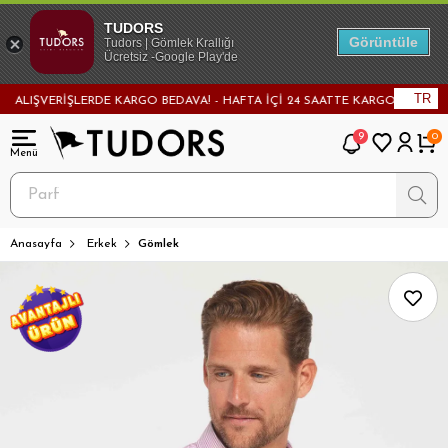
TUDORS
Görüntüle
Tudors | Gömlek Krallığı
Ücretsiz -Google Play'de
TR
LIŞVERİŞLERDE KARGO BEDAVA! - HAFTA İÇİ 24 SAATTE KARGODA! - MAĞAZA
9
0
Anasayfa
Erkek
Gömlek