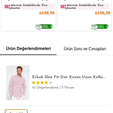
Pamuklu Beyaz Gömlek
Pamuklu Lacivert Gömlek
4 Mevsim Gömleklerde Öne
4 Mevsim Gömleklerde Öne
Çıkanlar
Çıkanlar
₺599,99
₺599,99
GÖMLEK
SWEATSHIRT
TRİKO
TSHIRT
Ürün Değerlendirmeleri
Ürün Soru ve Cevapları
POLO YAKA T-SHIRT
KEMER
BOXER
SLİM FİT
Erkek Slim Fit Dar Kesim Uzun Kollu Pamuklu Çizgili Tek Cepli Düğmeli Yaka Gömlek
10 Değerlendirme
|
5 Yorum