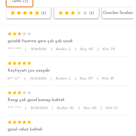
Tümü (5)
(2)
(2)
güzeldi fiyatına göre çok çok iyiydi
**** ****
|
18.09.2025
|
Beden: L
|
Boy: 167
|
Kilo: 72
Keyfiyyəti çox yaxşıdır
N** G**
|
30.10.2024
|
Beden: L
|
Boy: 177
|
Kilo: 87
SÜPER SLİM FİT
MODERN SLİM FİT
Rengi çok güzel kumaşı kaliteli
KLASİK FİT
**** ****
|
26.09.2024
|
Beden: XL
|
Boy: 163
|
Kilo: 53
RELAX FİT
OVERSİZE
güzel rahat kaliteli