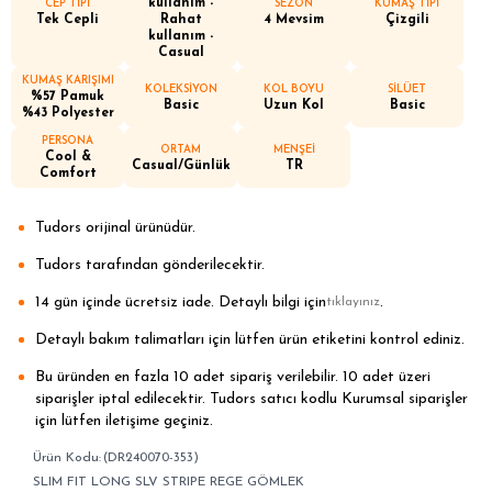
kullanım -
CEP TİPİ
SEZON
KUMAŞ TİPİ
Tek Cepli
Rahat
4 Mevsim
Çizgili
kullanım -
Casual
KUMAŞ KARIŞIMI
KOLEKSİYON
KOL BOYU
SİLÜET
%57 Pamuk
Basic
Uzun Kol
Basic
%43 Polyester
PERSONA
ORTAM
MENŞEİ
Cool &
Casual/Günlük
TR
Comfort
Tudors orijinal ürünüdür.
Tudors tarafından gönderilecektir.
14 gün içinde ücretsiz iade. Detaylı bilgi için
.
tıklayınız
Detaylı bakım talimatları için lütfen ürün etiketini kontrol ediniz.
Bu üründen en fazla 10 adet sipariş verilebilir. 10 adet üzeri
siparişler iptal edilecektir. Tudors satıcı kodlu Kurumsal siparişler
için lütfen iletişime geçiniz.
(DR240070-353)
SLIM FIT LONG SLV STRIPE REGE GÖMLEK