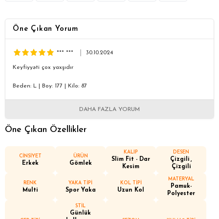
Öne Çıkan Yorum
*** ***
30.10.2024
Keyfiyyəti çox yaxşıdır
Beden: L
|
Boy: 177
|
Kilo: 87
DAHA FAZLA YORUM
Öne Çıkan Özellikler
KALIP
DESEN
CİNSİYET
ÜRÜN
Slim Fit - Dar
Çizgili
Erkek
Gömlek
Kesim
Çizgili
MATERYAL
RENK
YAKA TİPİ
KOL TİPİ
Pamuk-
Multi
Spor Yaka
Uzun Kol
Polyester
STİL
Günlük