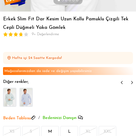
Erkek Slim Fit Dar Kesim Uzun Kollu Pamuklu Çizgili Tek
Cepli Düğmeli Yaka Gömlek
9+ Değerlendirme
Hafta içi 24 Saatte Kargoda!
Mağazalarımızdan da iade ve değişim yapabilirsiniz
Diğer renkler;
Bedeninizi Danışın
Beden Tablosu
XS
S
M
L
XL
XXL