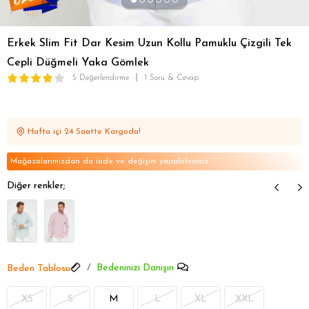
Erkek Slim Fit Dar Kesim Uzun Kollu Pamuklu Çizgili Tek
Cepli Düğmeli Yaka Gömlek
5 Değerlendirme
1 Soru & Cevap
Hafta içi 24 Saatte Kargoda!
Mağazalarımızdan da iade ve değişim yapabilirsiniz
Diğer renkler;
Bedeninizi Danışın
Beden Tablosu
XS
S
M
L
XL
XXL