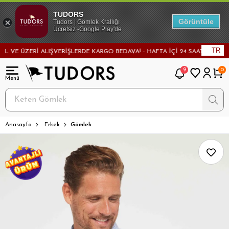
TUDORS
Görüntüle
Tudors | Gömlek Krallığı
Ücretsiz -Google Play'de
TR
E ÜZERİ ALIŞVERİŞLERDE KARGO BEDAVA! - HAFTA İÇİ 24 SAATTE KARGODA
9
0
Anasayfa
Erkek
Gömlek