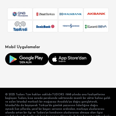
Mobil Uygulamalar
© 2025 Tudors Tüm hakları saklıdır.TUDORS -1998 yılında ana faaliyetlerine
başlayan Tudors, kısa sürede perakende sektöründe önemli bir aktör haline geldi
ve aslen İstanbul merkezli bir mağazayı Anadolu'ya doğru genişleterek,
İstanbul'da da büyüyerek Türkiye'de gömlek pazarının liderliğine doğru
oynadı.Son yıllarda, yerel bir başarı serisinin ardından, markaya uluslararası
alanda artan bir ilgi ve Tudors'un kendisinin uluslararası olmaya olan ilgisi