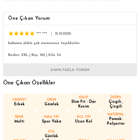
Öne Çıkan Yorum
*** ***
15.10.2025
babama aldım çok memnunuz teşekkürler
Beden: 2XL
|
Boy: 160
|
Kilo: 54
DAHA FAZLA YORUM
Öne Çıkan Özellikler
KALIP
DESEN
CİNSİYET
ÜRÜN
Slim Fit - Dar
Çizgili
Erkek
Gömlek
Kesim
Çizgili
MATERYAL
RENK
YAKA TİPİ
KOL TİPİ
Pamuk-
Multi
Spor Yaka
Uzun Kol
Polyester
STİL
Günlük