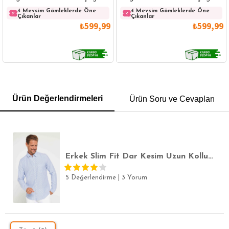
Pamuklu Beyaz Gömlek
Pamuklu Lacivert Gömlek
4 Mevsim Gömleklerde Öne
4 Mevsim Gömleklerde Öne
Çıkanlar
Çıkanlar
₺599,99
₺599,99
GÖMLEK
SWEATSHIRT
TRİKO
TSHIRT
Ürün Değerlendirmeleri
Ürün Soru ve Cevapları
POLO YAKA T-SHIRT
KEMER
BOXER
SLİM FİT
Erkek Slim Fit Dar Kesim Uzun Kollu Pamuklu Çizgili Tek Cepli Düğmeli Yaka Gömlek
5 Değerlendirme
|
3 Yorum