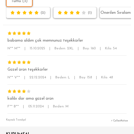
Tümü (3)
(2)
(1)
babama aldım çok memnunuz teşekkürler
N** M**
|
15.10.2025
|
Beden: 2XL
|
Boy: 160
|
Kilo: 54
Güzel ürün teşekkürler
N** V**
|
22.12.2024
|
Beden: L
|
Boy: 158
|
Kilo: 48
SÜPER SLİM FİT
MODERN SLİM FİT
kalıbı dar ama güzel ürün
KLASİK FİT
F** B**
|
05.11.2024
|
Beden: M
RELAX FİT
Kaynak: Trendyol
⚡ CollectAction
OVERSİZE