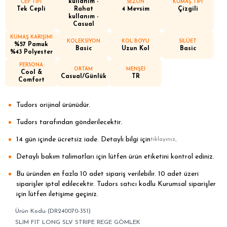
kullanım -
CEP TİPİ
SEZON
KUMAŞ TİPİ
Tek Cepli
Rahat
4 Mevsim
Çizgili
kullanım -
Casual
KUMAŞ KARIŞIMI
KOLEKSİYON
KOL BOYU
SİLÜET
%57 Pamuk
Basic
Uzun Kol
Basic
%43 Polyester
PERSONA
ORTAM
MENŞEİ
Cool &
Casual/Günlük
TR
Comfort
Tudors orijinal ürünüdür.
Tudors tarafından gönderilecektir.
14 gün içinde ücretsiz iade. Detaylı bilgi için
.
tıklayınız
Detaylı bakım talimatları için lütfen ürün etiketini kontrol ediniz.
Bu üründen en fazla 10 adet sipariş verilebilir. 10 adet üzeri
siparişler iptal edilecektir. Tudors satıcı kodlu Kurumsal siparişler
için lütfen iletişime geçiniz.
(DR240070-351)
SLIM FIT LONG SLV STRIPE REGE GÖMLEK