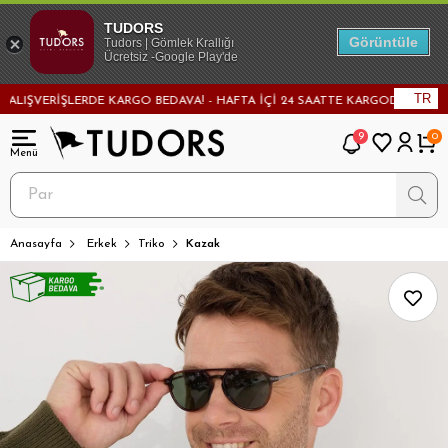
TUDORS
Görüntüle
Tudors | Gömlek Krallığı
Ücretsiz -Google Play'de
TR
ŞVERİŞLERDE KARGO BEDAVA! - HAFTA İÇİ 24 SAATTE KARGODA! - MAĞAZADA
9
0
Anasayfa
Erkek
Triko
Kazak