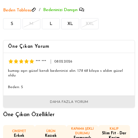
Bedeninizi Danışın
Beden Tablosu
S
M
L
XL
XXL
Öne Çıkan Yorum
*** ***
08.02.2026
kumaşı aşırı güzel kendi bedeninizi alın. 1.78 68 kiloya s aldım güzel
oldu
Beden: S
DAHA FAZLA YORUM
Öne Çıkan Özellikler
KAPAMA ŞEKLİ
KALIP
CİNSİYET
ÜRÜN
Slim Fit - Dar
DURUMU
Erkek
Kazak