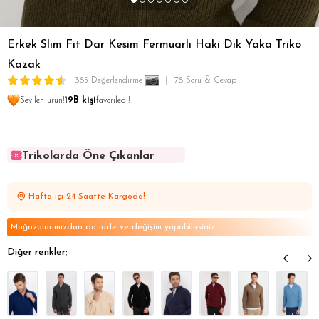
Erkek Slim Fit Dar Kesim Fermuarlı Haki Dik Yaka Triko
Kazak
385 Değerlendirme
78 Soru & Cevap
Sevilen ürün!
19B kişi
favoriledi!
Trikolarda Öne Çıkanlar
Trikolarda Öne Çıkanlar
Trikolarda Öne Çıkanlar
Hafta içi 24 Saatte Kargoda!
Trikolarda Öne Çıkanlar
Trikolarda Öne Çıkanlar
Mağazalarımızdan da iade ve değişim yapabilirsiniz
Diğer renkler;