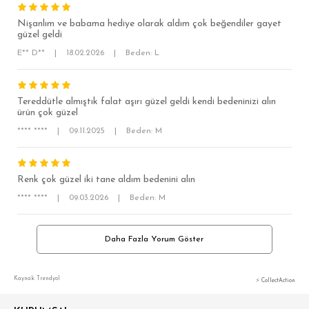
RELAX FİT
Nişanlım ve babama hediye olarak aldım çok beğendiler gayet
güzel geldi
OVERSİZE
E** D**
|
18.02.2026
|
Beden: L
BÜYÜK BEDEN
Tereddütle almıştık falat aşırı güzel geldi kendi bedeninizi alın
ürün çok güzel
**** ****
|
09.11.2025
|
Beden: M
Renk çok güzel iki tane aldım bedenini alın
**** ****
|
09.03.2026
|
Beden: M
Daha Fazla Yorum Göster
Kaynak: Trendyol
⚡ CollectAction