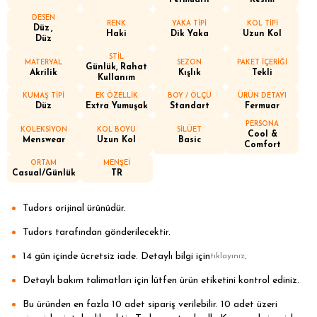
Fermuarlı
Kesim
DESEN
RENK
YAKA TİPİ
KOL TİPİ
Düz
Haki
Dik Yaka
Uzun Kol
Düz
STİL
MATERYAL
SEZON
PAKET İÇERİĞİ
Günlük, Rahat
Akrilik
Kışlık
Tekli
Kullanım
KUMAŞ TİPİ
EK ÖZELLİK
BOY / ÖLÇÜ
ÜRÜN DETAYI
Düz
Extra Yumuşak
Standart
Fermuar
PERSONA
KOLEKSİYON
KOL BOYU
SİLÜET
Cool &
Menswear
Uzun Kol
Basic
Comfort
ORTAM
MENŞEİ
Casual/Günlük
TR
Tudors orijinal ürünüdür.
Tudors tarafından gönderilecektir.
14 gün içinde ücretsiz iade. Detaylı bilgi için
.
tıklayınız
Detaylı bakım talimatları için lütfen ürün etiketini kontrol ediniz.
Bu üründen en fazla 10 adet sipariş verilebilir. 10 adet üzeri