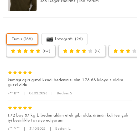
385 Değerlendirme
|
168 Yorum
Tümü (168)
fotoğraflı (26)
(137)
(13)
kumaşı aşırı güzel kendi bedeninizi alın. 1.78 68 kiloya s aldım
güzel oldu
v** B**
|
08.02.2026
|
Beden: S
SÜPER SLİM FİT
1.72 boy 87 kg L beden aldım etek gibi oldu. ürünün kalitesi çok
iyi kesinlikle tavsiye ediyorum
MODERN SLİM FİT
s** Y**
|
31.10.2025
|
Beden: L
KLASİK FİT