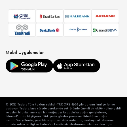
Mobil Uygulamalar
© 2025 Tudors Tüm hakları saklıdır.TUDORS -1998 yılında ana faaliyetlerine
başlayan Tudors, kısa sürede perakende sektöründe önemli bir aktör haline geldi
ve aslen İstanbul merkezli bir mağazayı Anadolu'ya doğru genişleterek,
İstanbul'da da büyüyerek Türkiye'de gömlek pazarının liderliğine doğru
oynadı.Son yıllarda, yerel bir başarı serisinin ardından, markaya uluslararası
alanda artan bir ilgi ve Tudors'un kendisinin uluslararası olmaya olan ilgisi