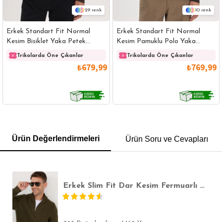
29
10
Erkek Standart Fit Normal
Erkek Standart Fit Normal
Kesim Bisiklet Yaka Petek
Kesim Pamuklu Polo Yaka
Desenli Kahverengi Triko Kazak
Kahverengi Kazak
Trikolarda Öne Çıkanlar
Trikolarda Öne Çıkanlar
₺679,99
₺769,99
GÖMLEK
SWEATSHIRT
TRİKO
TSHIRT
Ürün Değerlendirmeleri
Ürün Soru ve Cevapları
POLO YAKA T-SHIRT
KEMER
BOXER
SLİM FİT
Erkek Slim Fit Dar Kesim Fermuarlı Haki Dik Yaka Triko Kazak