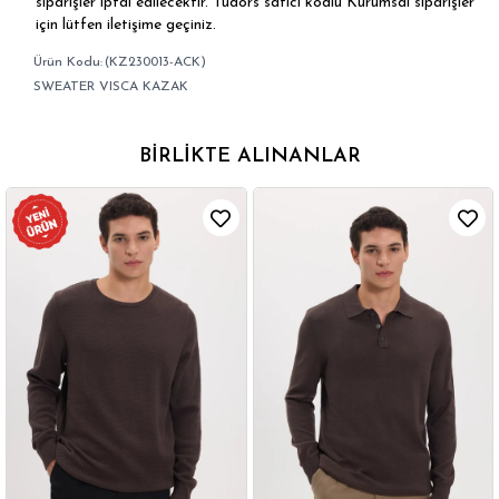
siparişler iptal edilecektir. Tudors satıcı kodlu Kurumsal siparişler
için lütfen iletişime geçiniz.
(KZ230013-ACK)
SWEATER VISCA KAZAK
BIRLIKTE ALINANLAR