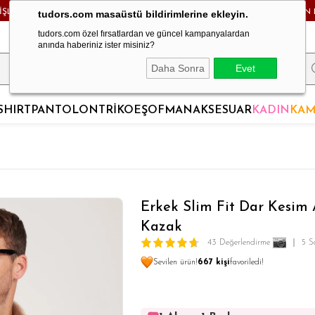
RİŞLERDE KARGO BEDAVA! - HAFTA İÇİ 24 SAATTE KARGODA! - MAĞAZADAN 
tudors.com masaüstü bildirimlerine ekleyin.
tudors.com özel fırsatlardan ve güncel kampanyalardan
anında haberiniz ister misiniz?
Daha Sonra
Evet
SHIRT
PANTOLON
TRİKO
EŞOFMAN
AKSESUAR
KADIN
KAM
Erkek Slim Fit Dar Kesim
Kazak
43 Değerlendirme
5 S
Sevilen ürün!
667 kişi
favoriledi!