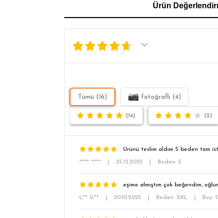
Ürün Değerlendir
SL
Tümü (16)
fotoğraflı (4)
(14)
(2)
Ürünü teslim aldım S beden tam ist
**** ****
|
25.12.2025
|
Beden: S
eşime almıştım çok beğendim, oğl
L** G**
|
20.10.2025
|
Beden: 2XL
|
Boy: 