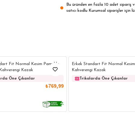
Bu üründen en fazla 10 adet sipariş ver
satıcı kodlu Kurumsal siparişler için lü
10
dart Fit Normal Kesim Pamuklu
Erkek Standart Fit Normal Kesim
Kahverengi Kazak
Kahverengi Kazak
arda Öne Çıkanlar
Trikolarda Öne Çıkanlar
₺769,99
IRT
POLO YAKA T-SHIRT
KEMER
BOXER