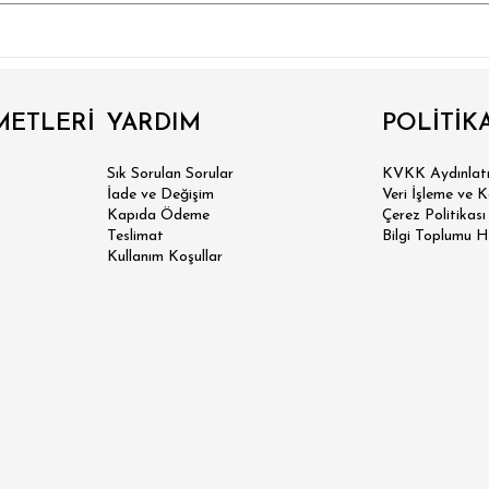
 SLİM FİT
N SLİM FİT
METLERİ
YARDIM
POLİTİK
SİK FİT
Sık Sorulan Sorular
KVKK Aydınlatm
LAX FİT
İade ve Değişim
Veri İşleme ve 
Kapıda Ödeme
Çerez Politikası
Teslimat
Bilgi Toplumu H
ERSİZE
Kullanım Koşullar
ÜK BEDEN