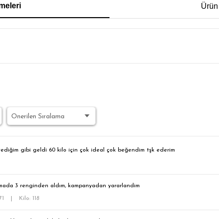
meleri
Ürün
İM FİT
ediğim gibi geldi 60 kilo için çok ideal çok beğendim tşk ederim
umada 3 renginden aldım, kampanyadan yararlandim
171
|
Kilo: 118