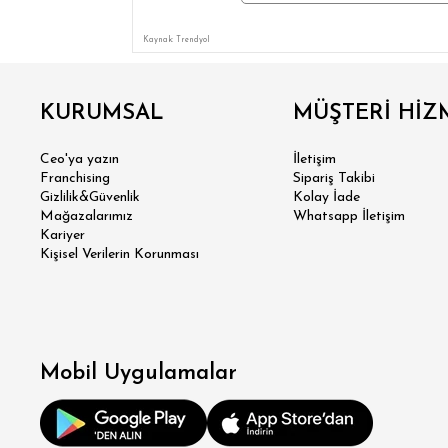
SÜPER
Kaynak: Trendyol
MODER
KURUMSAL
MÜŞTERİ HİZ
KLA
Ceo'ya yazın
İletişim
RE
Franchising
Sipariş Takibi
Gizlilik&Güvenlik
Kolay İade
Mağazalarımız
Whatsapp İletişim
OV
Kariyer
Kişisel Verilerin Korunması
BÜY
Mobil Uygulamalar