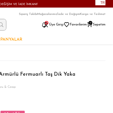
TR
DEĞİŞİM VE İADE İMKANI!
Sipariş Takibi
Mağazalarımız
İade ve Değişim
Kargo ve Teslimat
9
0
Üye Girişi
Favorilerim
Sepetim
PANYALAR
 Armürlü Fermuarlı Taş Dik Yaka
oru & Cevap