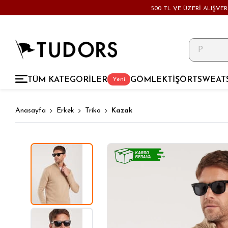
500 TL VE ÜZERİ ALIŞVE
TÜM KATEGORİLER
GÖMLEK
TİŞÖRT
SWEAT
Yeni
Anasayfa
Erkek
Triko
Kazak