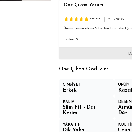
Öne Çıkan Yorum
*** ***
25.12.2025
Ürünü teslim aldım S beden tam istediğim 
Beden: S
D
Öne Çıkan Özellikler
CİNSİYET
ÜRÜN
Erkek
Kaza
KALIP
DESEN
Slim Fit - Dar
Armü
Kesim
Düz
YAKA TİPİ
KOL Tİ
Dik Yaka
Uzun 