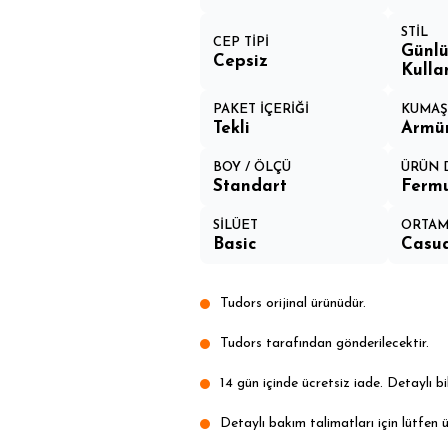
STİL
CEP TİPİ
Günlü
Cepsiz
Kulla
PAKET İÇERİĞİ
KUMAŞ 
Tekli
Armü
BOY / ÖLÇÜ
ÜRÜN 
Standart
Ferm
SİLÜET
ORTA
Basic
Casua
Tudors orijinal ürünüdür.
Tudors tarafından gönderilecektir.
14 gün içinde ücretsiz iade. Detaylı bil
Detaylı bakım talimatları için lütfen ü