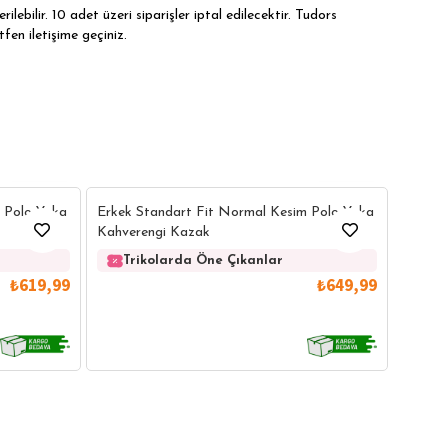
ilebilir. 10 adet üzeri siparişler iptal edilecektir. Tudors
tfen iletişime geçiniz.
3
3
Erkek 
 Polo Yaka
Erkek Standart Fit Normal Kesim Polo Yaka
Lacive
Kahverengi Kazak
Tr
Trikolarda Öne Çıkanlar
₺619,99
₺649,99