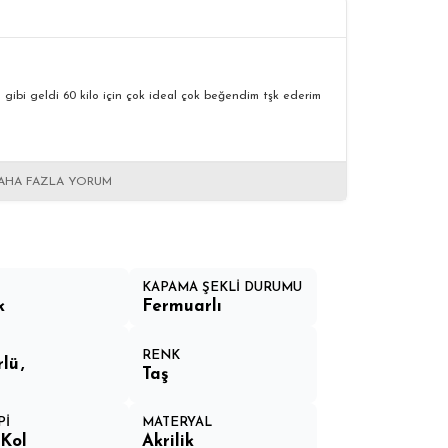
gibi geldi 60 kilo için çok ideal çok beğendim tşk ederim
AHA FAZLA YORUM
KAPAMA ŞEKLİ DURUMU
k
Fermuarlı
RENK
rlü
Taş
Pİ
MATERYAL
Kol
Akrilik