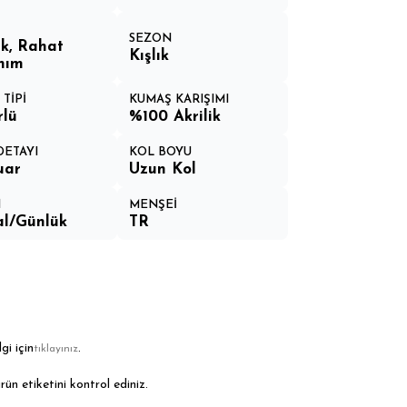
SEZON
k, Rahat
Kışlık
nım
TİPİ
KUMAŞ KARIŞIMI
rlü
%100 Akrilik
DETAYI
KOL BOYU
uar
Uzun Kol
M
MENŞEİ
l/Günlük
TR
gi için
.
tıklayınız
rün etiketini kontrol ediniz.