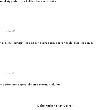
 dikiş yerleri çok kaliteli tavsiye ederim.
|
Kilo: 83
ıştım eşine kumaşını çok beğendiğimiz için bej rengi de aldık çok güzel
|
Kilo: 55
er bedenlerine göre alırlarsa memnun olurlar
Daha Fazla Yorum Göster