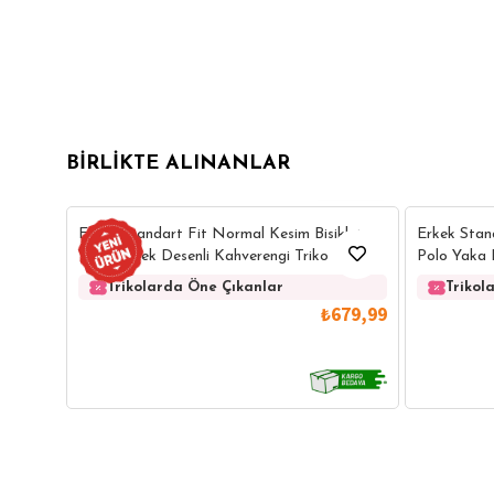
BIRLIKTE ALINANLAR
29
Erkek Standart Fit Normal Kesim Bisiklet
Erkek Stan
Yaka Petek Desenli Kahverengi Triko Kazak
Polo Yaka 
Trikolarda Öne Çıkanlar
Trikol
₺679,99
GÖMLEK
SWEATSHIRT
TRİKO
TSH