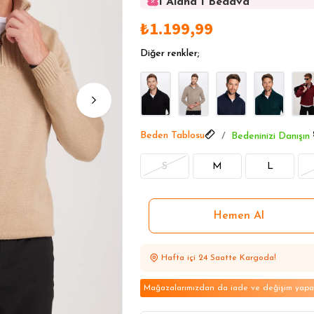
1 Alana 1 Bedava
1 Alana 1 Bedava
₺1.199,99
1 Alana 1 Bedava
1 Alana 1 Bedava
Diğer renkler;
1 Alana 1 Bedava
Beden Tablosu
Bedeninizi Danışın
S
M
L
Hafta içi 24 Saatte Kargoda!
Mağazalarımızdan da iade ve değişim yapabi