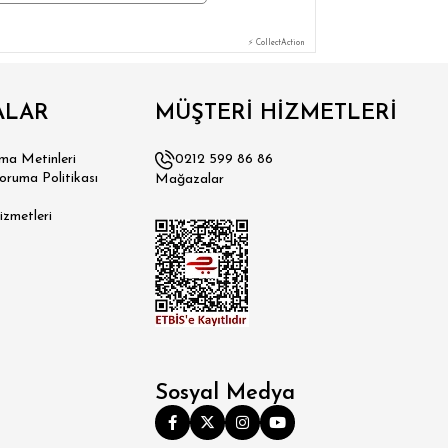
⚡ CollectAction
ALAR
MÜŞTERİ HİZMETLERİ
a Metinleri
0212 599 86 86
Koruma Politikası
Mağazalar
izmetleri
Sosyal Medya