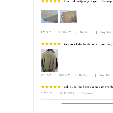
Tam beklediğim gibi geldi. Kumaşı ve
E** K**
|
15.09.2025
|
Beden: L
|
Boy: 173
Geçen yıl da farklı iki rengini alm
A** A**
|
18.11.2025
|
Beden: L
|
Boy: 162
çok güzel bir kazak almak isteyenl
**** ****
|
06.12.2025
|
Beden: L