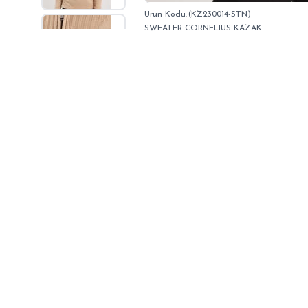
(KZ230014-STN)
SWEATER CORNELIUS KAZAK