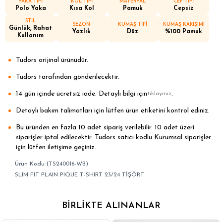
YAKA TİPİ
KOL TİPİ
MATERYAL
CEP TİPİ
Polo Yaka
Kısa Kol
Pamuk
Cepsiz
STİL
SEZON
KUMAŞ TİPİ
KUMAŞ KARIŞIMI
Günlük, Rahat
Yazlık
Düz
%100 Pamuk
Kullanım
Tudors orijinal ürünüdür.
Tudors tarafından gönderilecektir.
14 gün içinde ücretsiz iade. Detaylı bilgi için
.
tıklayınız
Detaylı bakım talimatları için lütfen ürün etiketini kontrol ediniz.
Bu üründen en fazla 10 adet sipariş verilebilir. 10 adet üzeri
siparişler iptal edilecektir. Tudors satıcı kodlu Kurumsal siparişler
için lütfen iletişime geçiniz.
(TS240016-WB)
SLIM FIT PLAIN PIQUE T-SHIRT 23/24 TİŞÖRT
BIRLIKTE ALINANLAR