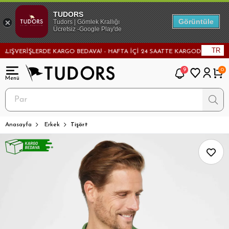
TUDORS
Görüntüle
Tudors | Gömlek Krallığı
Ücretsiz -Google Play'de
TR
ŞVERİŞLERDE KARGO BEDAVA! - HAFTA İÇİ 24 SAATTE KARGODA! - MAĞAZADA
9
0
Anasayfa
Erkek
Tişört