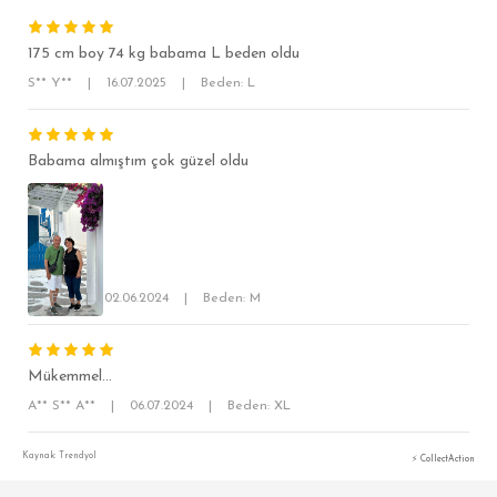
175 cm boy 74 kg babama L beden oldu
S** Y**
|
16.07.2025
|
Beden: L
Babama almıştım çok güzel oldu
SÜPER SLİM FİT
MODERN SLİM FİT
KLASİK FİT
S** F**
|
02.06.2024
|
Beden: M
RELAX FİT
OVERSİZE
Mükemmel...
BÜYÜK BEDEN
A** S** A**
|
06.07.2024
|
Beden: XL
Kaynak: Trendyol
⚡ CollectAction