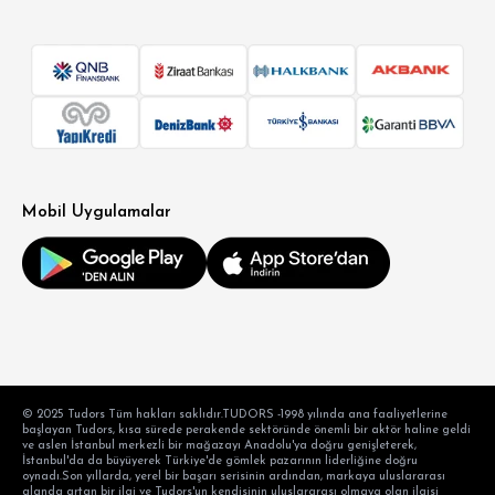
Mobil Uygulamalar
© 2025 Tudors Tüm hakları saklıdır.TUDORS -1998 yılında ana faaliyetlerine
başlayan Tudors, kısa sürede perakende sektöründe önemli bir aktör haline geldi
ve aslen İstanbul merkezli bir mağazayı Anadolu'ya doğru genişleterek,
İstanbul'da da büyüyerek Türkiye'de gömlek pazarının liderliğine doğru
oynadı.Son yıllarda, yerel bir başarı serisinin ardından, markaya uluslararası
alanda artan bir ilgi ve Tudors'un kendisinin uluslararası olmaya olan ilgisi