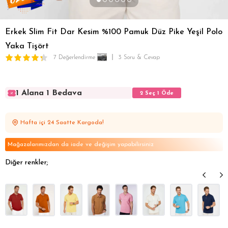
Erkek Slim Fit Dar Kesim %100 Pamuk Düz Pike Yeşil Polo
Yaka Tişört
7 Değerlendirme
3 Soru & Cevap
1 Alana 1 Bedava
2 Seç 1 Öde
1 Alana 1 Bedava
2 Seç 1 Öde
1 Alana 1 Bedava
2 Seç 1 Öde
Hafta içi 24 Saatte Kargoda!
1 Alana 1 Bedava
2 Seç 1 Öde
1 Alana 1 Bedava
2 Seç 1 Öde
Mağazalarımızdan da iade ve değişim yapabilirsiniz
Diğer renkler;