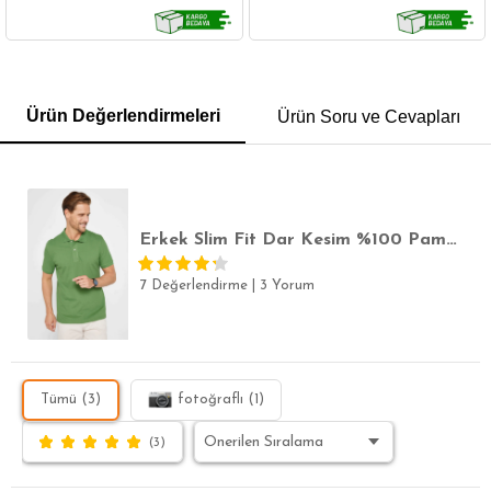
GÖMLEK
SWEATSHIRT
TRİKO
TSHIRT
Ürün Değerlendirmeleri
Ürün Soru ve Cevapları
POLO YAKA T-SHIRT
KEMER
BOXER
SLİM FİT
Erkek Slim Fit Dar Kesim %100 Pamuk Düz Pike Yeşil Polo Yaka Tişört
7 Değerlendirme
|
3 Yorum
Tümü (3)
fotoğraflı (1)
(3)