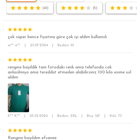
(41)
(5)
çok süper bence fiyatına göre çok iyi aldım kullanisli
m** a**
|
23.07.2024
|
Beden: M
rengine bayildik tam fotodaki renk ama telefonda cok
SÜPER SLİM FİT
anlasilmiyo ama tereddüt etmeden alabilirsiniz 100 kilo esime xxl
aldim
MODERN SLİM FİT
KLASİK FİT
RELAX FİT
OVERSİZE
E** K**
|
25.03.2024
|
Beden: 2XL
|
Boy: 167
|
Kilo: 73
BÜYÜK BEDEN
Rengine bayıldım efsanee