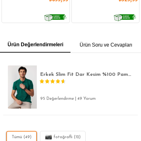
GÖMLEK
SWEATSHIRT
TRİKO
TSHIRT
Ürün Değerlendirmeleri
Ürün Soru ve Cevapları
POLO YAKA T-SHIRT
KEMER
BOXER
SLİM FİT
Erkek Slim Fit Dar Kesim %100 Pamuk Düz Pike Yeşil Polo Yaka Tişört
95 Değerlendirme
|
49 Yorum
Tümü (49)
fotoğraflı (12)