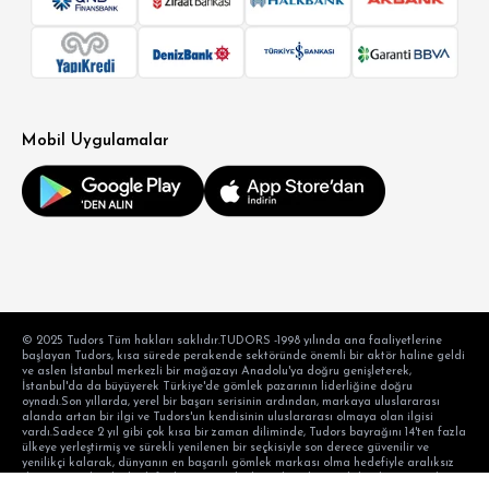
Mobil Uygulamalar
© 2025 Tudors Tüm hakları saklıdır.TUDORS -1998 yılında ana faaliyetlerine
başlayan Tudors, kısa sürede perakende sektöründe önemli bir aktör haline geldi
ve aslen İstanbul merkezli bir mağazayı Anadolu'ya doğru genişleterek,
İstanbul'da da büyüyerek Türkiye'de gömlek pazarının liderliğine doğru
oynadı.Son yıllarda, yerel bir başarı serisinin ardından, markaya uluslararası
alanda artan bir ilgi ve Tudors'un kendisinin uluslararası olmaya olan ilgisi
vardı.Sadece 2 yıl gibi çok kısa bir zaman diliminde, Tudors bayrağını 14'ten fazla
ülkeye yerleştirmiş ve sürekli yenilenen bir seçkisiyle son derece güvenilir ve
yenilikçi kalarak, dünyanın en başarılı gömlek markası olma hedefiyle aralıksız
devam etmektedir. hedef tüketicinin taleplerini karşılama alışkanlığı ve modern