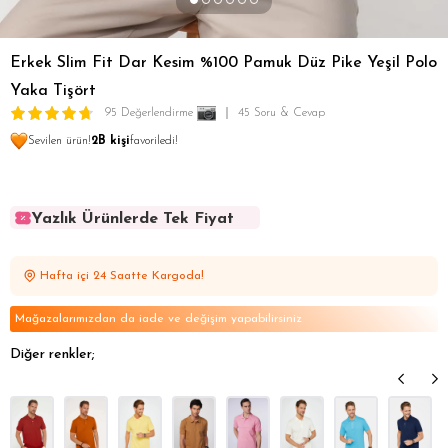
Erkek Slim Fit Dar Kesim %100 Pamuk Düz Pike Yeşil Polo
Yaka Tişört
95 Değerlendirme
45 Soru & Cevap
Sevilen ürün!
2B kişi
favoriledi!
Yazlık Ürünlerde Tek Fiyat
Yazlık Ürünlerde Tek Fiyat
Yazlık Ürünlerde Tek Fiyat
Hafta içi 24 Saatte Kargoda!
Yazlık Ürünlerde Tek Fiyat
Yazlık Ürünlerde Tek Fiyat
Mağazalarımızdan da iade ve değişim yapabilirsiniz
Diğer renkler;