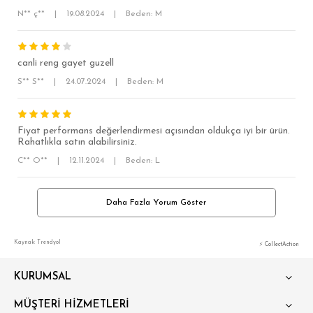
N** ç**
|
19.08.2024
|
Beden: M
canli reng gayet guzell
S** S**
|
24.07.2024
|
Beden: M
Fiyat performans değerlendirmesi açısından oldukça iyi bir ürün.
Rahatlıkla satın alabilirsiniz.
C** O**
|
12.11.2024
|
Beden: L
Daha Fazla Yorum Göster
Kaynak: Trendyol
⚡ CollectAction
KURUMSAL
MÜŞTERİ HİZMETLERİ