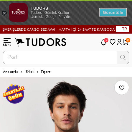
TUDORS
Görüntüle
Tudors | Gömlek Krallığı
Ücretsiz -Google Play'de
TR
RİŞLERDE KARGO BEDAVA! - HAFTA İÇİ 24 SAATTE KARGODA! - MAĞAZADAN 
9
0
Anasayfa
Erkek
Tişört