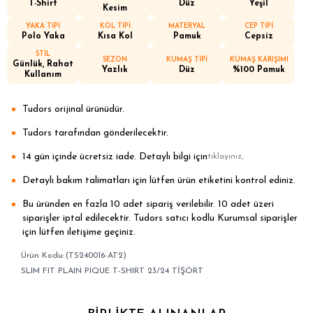
T-Shirt
Düz
Yeşil
Kesim
YAKA TİPİ
KOL TİPİ
MATERYAL
CEP TİPİ
Polo Yaka
Kısa Kol
Pamuk
Cepsiz
STİL
SEZON
KUMAŞ TİPİ
KUMAŞ KARIŞIMI
Günlük, Rahat
Yazlık
Düz
%100 Pamuk
Kullanım
Tudors orijinal ürünüdür.
Tudors tarafından gönderilecektir.
14 gün içinde ücretsiz iade. Detaylı bilgi için
.
tıklayınız
Detaylı bakım talimatları için lütfen ürün etiketini kontrol ediniz.
Bu üründen en fazla 10 adet sipariş verilebilir. 10 adet üzeri
siparişler iptal edilecektir. Tudors satıcı kodlu Kurumsal siparişler
için lütfen iletişime geçiniz.
(TS240016-AT2)
SLIM FIT PLAIN PIQUE T-SHIRT 23/24 TİŞÖRT