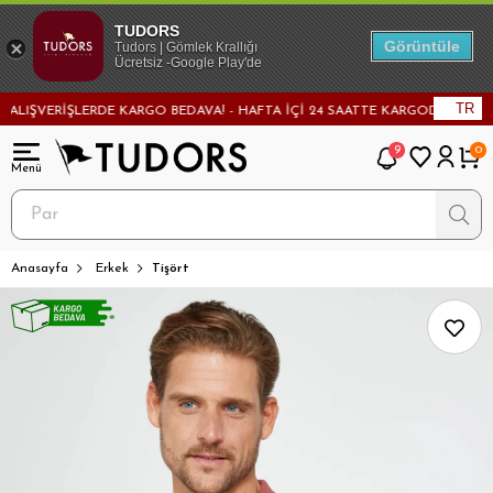
TUDORS
Görüntüle
Tudors | Gömlek Krallığı
Ücretsiz -Google Play'de
TR
IŞVERİŞLERDE KARGO BEDAVA! - HAFTA İÇİ 24 SAATTE KARGODA! - MAĞAZAD
9
0
Anasayfa
Erkek
Tişört