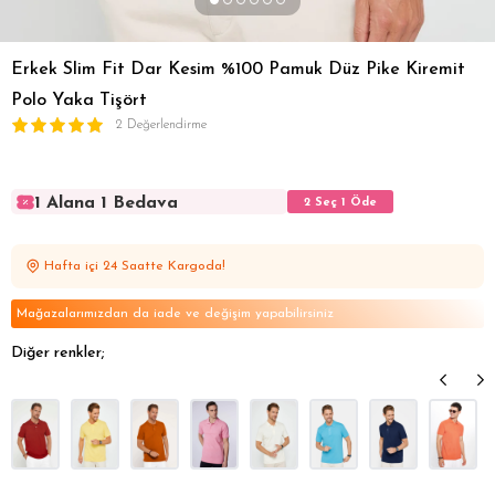
Erkek Slim Fit Dar Kesim %100 Pamuk Düz Pike Kiremit
Polo Yaka Tişört
2 Değerlendirme
1 Alana 1 Bedava
2 Seç 1 Öde
1 Alana 1 Bedava
2 Seç 1 Öde
1 Alana 1 Bedava
2 Seç 1 Öde
Hafta içi 24 Saatte Kargoda!
1 Alana 1 Bedava
2 Seç 1 Öde
1 Alana 1 Bedava
2 Seç 1 Öde
Mağazalarımızdan da iade ve değişim yapabilirsiniz
Diğer renkler;