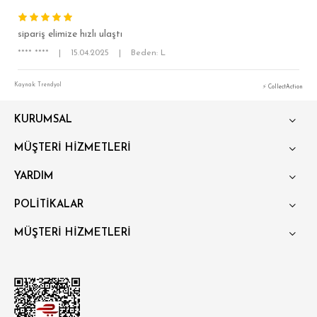
sipariş elimize hızlı ulaştı
**** ****
|
15.04.2025
|
Beden: L
Kaynak: Trendyol
⚡ CollectAction
KURUMSAL
SÜPER SLİM FİT
MÜŞTERİ HİZMETLERİ
MODERN SLİM FİT
YARDIM
KLASİK FİT
POLİTİKALAR
RELAX FİT
MÜŞTERİ HİZMETLERİ
OVERSİZE
BÜYÜK BEDEN