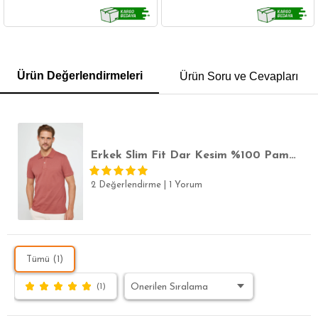
GÖMLEK
SWEATSHIRT
TRİKO
TSHIRT
Ürün Değerlendirmeleri
Ürün Soru ve Cevapları
POLO YAKA T-SHIRT
KEMER
BOXER
SLİM FİT
Erkek Slim Fit Dar Kesim %100 Pamuk Düz Pike Kiremit Polo Yaka Tişört
2 Değerlendirme
|
1 Yorum
Tümü (1)
(1)