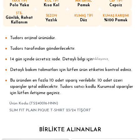
YAKA TİPİ
KOL TİPİ
MATERYAL
CEP TİPİ
Polo Yaka
Kısa Kol
Pamuk
Cepsiz
STİL
SEZON
KUMAŞ TİPİ
KUMAŞ KARIŞIMI
Günlük, Rahat
Yazlık
Düz
%100 Pamuk
Kullanım
Tudors orijinal ürünüdür.
Tudors tarafından gönderilecektir.
14 gün içinde ücretsiz iade. Detaylı bilgi için
.
tıklayınız
Detaylı bakım talimatları için lütfen ürün etiketini kontrol ediniz.
Bu üründen en fazla 10 adet sipariş verilebilir. 10 adet üzeri
siparişler iptal edilecektir. Tudors satıcı kodlu Kurumsal siparişler
için lütfen iletişime geçiniz.
(TS240016-HNN)
SLIM FIT PLAIN PIQUE T-SHIRT 23/24 TİŞÖRT
BIRLIKTE ALINANLAR