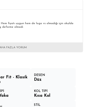
. Hem fiyatı uygun hem de logo vs olmadığı için okulda
hiç deforme olmadı
AHA FAZLA YORUM
DESEN
ar Fit - Klasik
Düz
m
İPİ
KOL TİPİ
Yaka
Kısa Kol
STİL