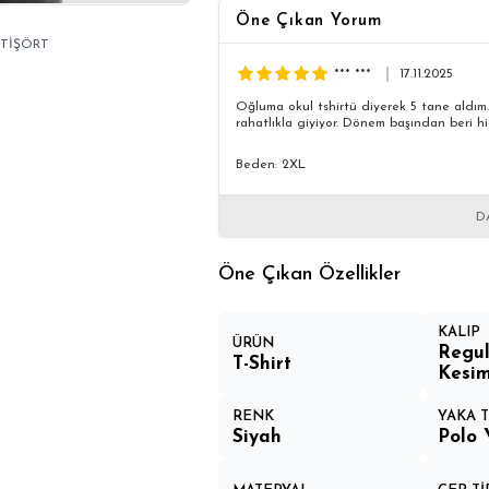
Öne Çıkan Yorum
 TİŞÖRT
*** ***
17.11.2025
Oğluma okul tshirtü diyerek 5 tane aldım
rahatlıkla giyiyor. Dönem başından beri 
Beden: 2XL
D
Öne Çıkan Özellikler
KALIP
ÜRÜN
Regul
T-Shirt
Kesi
RENK
YAKA T
Siyah
Polo 