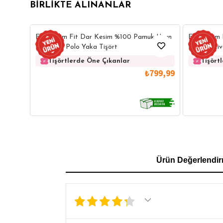
BIRLIKTE ALINANLAR
Erkek Slim Fit Dar Kesim %100 Pamuk Uzun
Erkek Slim
Kollu Taş Polo Yaka Tişört
Kollu Laciv
Tişörtlerde Öne Çıkanlar
Tişört
₺799,99
GÖMLEK
SWEATSHIRT
TRİKO
TSH
Ürün Değerlendir
SL