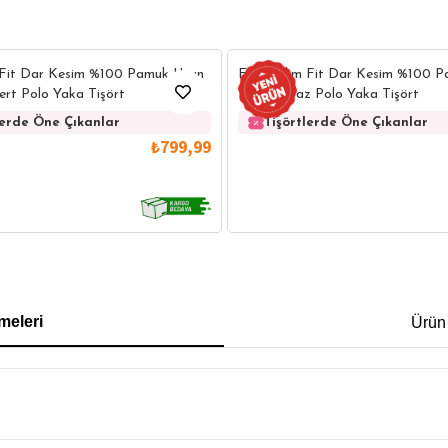
 Fit Dar Kesim %100 Pamuk Uzun
Erkek Slim Fit Dar Kesim %100 
ert Polo Yaka Tişört
Kollu Beyaz Polo Yaka Tişört
lerde Öne Çıkanlar
Tişörtlerde Öne Çıkanlar
₺799,99
IRT
POLO YAKA T-SHIRT
KEMER
BOXER
meleri
Ürün
İM FİT