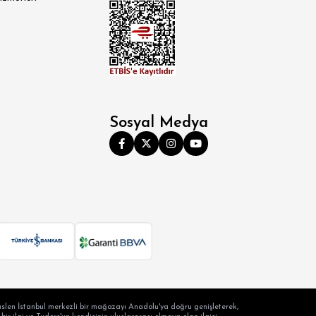
Sosyal Medya
slen İstanbul merkezli bir mağazayı Anadolu'ya doğru genişleterek,