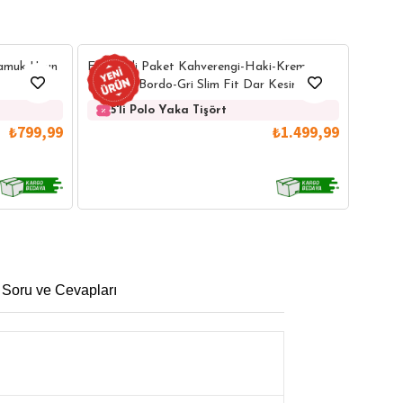
35
Erkek 5
Pamuk Uzun
Erkek 5'li Paket Kahverengi-Haki-Krem-
Lacive
Lacivert-Bordo-Gri Slim Fit Dar Kesim
Düz Pi
Pamuklu Düz Pike Polo Yaka Tişört
5'
5'li Polo Yaka Tişört
₺799,99
₺1.499,99
 Soru ve Cevapları