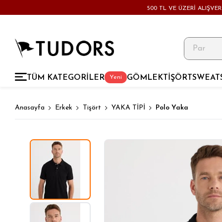
500 TL VE ÜZERİ ALIŞVE
TÜM KATEGORİLER
GÖMLEK
TİŞÖRT
SWEAT
Yeni
Anasayfa
Erkek
Tişört
YAKA TİPİ
Polo Yaka