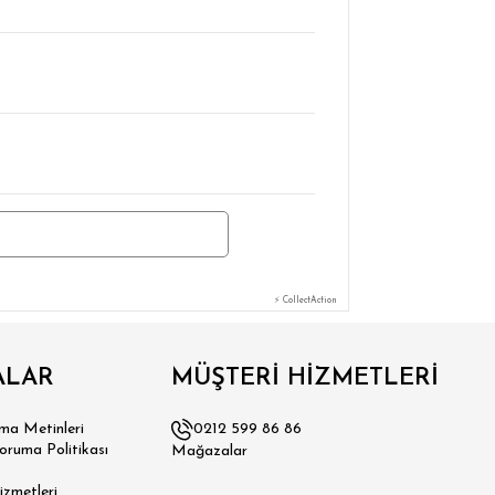
⚡ CollectAction
ALAR
MÜŞTERİ HİZMETLERİ
a Metinleri
0212 599 86 86
Koruma Politikası
Mağazalar
izmetleri