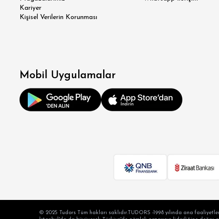
Kariyer
Kişisel Verilerin Korunması
RE
OV
BÜY
Mobil Uygulamalar
© 2025 Tudors Tüm hakları saklıdır.TUDORS -1998 yılında ana faaliyetler