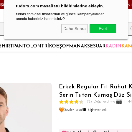
RİŞLERDE KARGO BEDAVA! - HAFTA İÇİ 24 SAATTE KARGODA! - MAĞAZADAN 
tudors.com masaüstü bildirimlerine ekleyin.
tudors.com özel fırsatlardan ve güncel kampanyalardan
anında haberiniz ister misiniz?
Daha Sonra
Evet
SHIRT
PANTOLON
TRİKO
EŞOFMAN
AKSESUAR
KADIN
KAM
Erkek Regular Fit Rahat
Serin Tutan Kumaş Düz Si
72+ Değerlendirme
44
Sevilen ürün!
1B kişi
favoriledi!