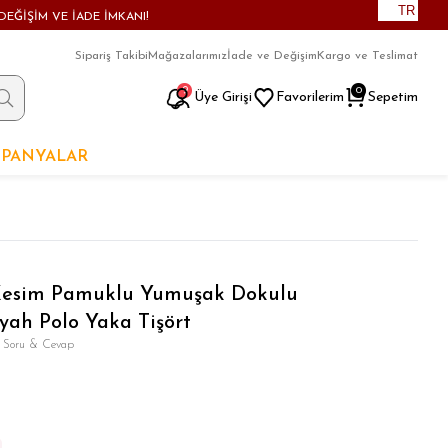
TR
DEĞİŞİM VE İADE İMKANI!
Sipariş Takibi
Mağazalarımız
İade ve Değişim
Kargo ve Teslimat
9
0
Üye Girişi
Favorilerim
Sepetim
PANYALAR
 Kesim Pamuklu Yumuşak Dokulu
yah Polo Yaka Tişört
 Soru & Cevap