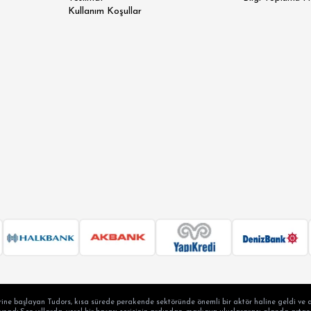
Kullanım Koşullar
LAX FİT
ERSİZE
ÜK BEDEN
ine başlayan Tudors, kısa sürede perakende sektöründe önemli bir aktör haline geldi ve a