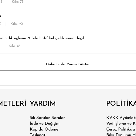
175
|
Kilo: 75
i
70
|
Kilo: 90
n aldık oğluma 70 kilo hafif bol geldi sorun değil
5
|
Kilo: 65
Daha Fazla Yorum Göster
 SLİM FİT
METLERİ
YARDIM
POLİTİK
N SLİM FİT
Sık Sorulan Sorular
KVKK Aydınlatm
İade ve Değişim
Veri İşleme ve 
Kapıda Ödeme
Çerez Politikası
SİK FİT
Teslimat
Bilgi Toplumu H