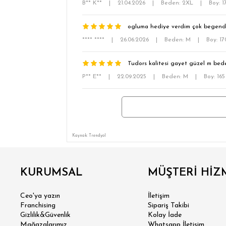
B** K**
|
21.04.2026
|
Beden: 2XL
|
Boy: 
ogluma hediye verdim çok begend
**** ****
|
26.06.2026
|
Beden: M
|
Boy: 1
Tudors kalitesi gayet güzel m bede
P** E**
|
22.09.2025
|
Beden: M
|
Boy: 16
Kaynak: Trendyol
SÜPER
KURUMSAL
MÜŞTERİ HİZ
MODER
Ceo'ya yazın
İletişim
Franchising
Sipariş Takibi
Gizlilik&Güvenlik
Kolay İade
KLA
Mağazalarımız
Whatsapp İletişim