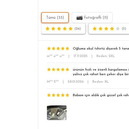
Tümü (33)
fotoğraflı (11)
(26)
(3)
Oğluma okul tshirtü diyerek 5 tane
m** a** u**
|
17.11.2025
|
Beden: 2XL
ürünün hızlı ve özenli kargolaması
yalnız çok rahat ben çeker diye bi
M** E**
|
28.01.2026
|
Beden: XL
Babam için aldık çok güzel çok raha