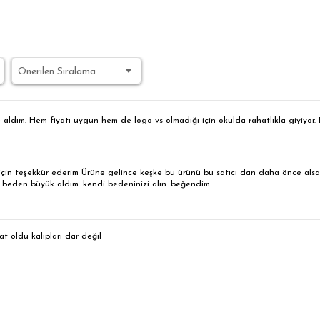
 aldım. Hem fiyatı uygun hem de logo vs olmadığı için okulda rahatlıkla giyiyo
 için teşekkür ederim Ürüne gelince keşke bu ürünü bu satıcı dan daha önce als
r beden büyük aldım. kendi bedeninizi alın. beğendim.
t oldu kalıpları dar değil