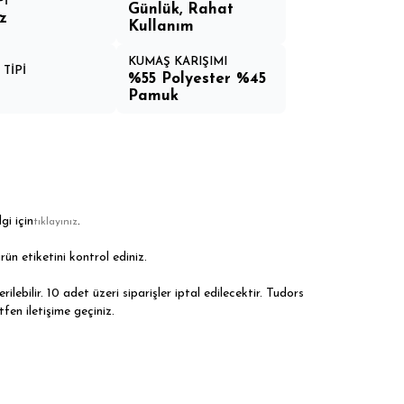
Pİ
Günlük, Rahat
z
Kullanım
KUMAŞ KARIŞIMI
TİPİ
%55 Polyester %45
Pamuk
gi için
.
tıklayınız
rün etiketini kontrol ediniz.
ilebilir. 10 adet üzeri siparişler iptal edilecektir. Tudors
tfen iletişime geçiniz.