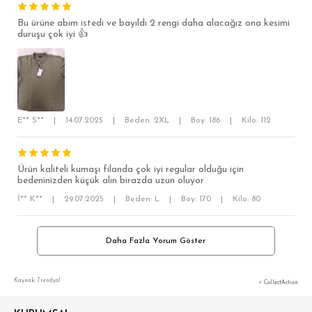
Bu ürüne abim istedi ve bayıldı 2 rengi daha alacağız ona kesimi
duruşu çok iyi 👍
E** S**
|
14.07.2025
|
Beden: 2XL
|
Boy: 186
|
Kilo: 112
Ürün kaliteli kumaşı filanda çok iyi regular olduğu için
bedeninizden küçük alın birazda uzun oluyor
İ** K**
|
29.07.2025
|
Beden: L
|
Boy: 170
|
Kilo: 80
Daha Fazla Yorum Göster
Kaynak: Trendyol
⚡ CollectAction