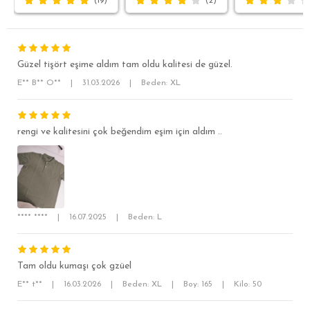
(19)
(2)
Güzel tişört eşime aldım tam oldu kalitesi de güzel.
E** B** O**
|
31.03.2026
|
Beden: XL
rengi ve kalitesini çok beğendim eşim için aldım ..
SÜPER SLİM FİT
MODERN SLİM FİT
KLASİK FİT
RELAX FİT
**** ****
|
16.07.2025
|
Beden: L
OVERSİZE
BÜYÜK BEDEN
Tam oldu kumaşı çok gzüel
E** t**
|
16.03.2026
|
Beden: XL
|
Boy: 165
|
Kilo: 50