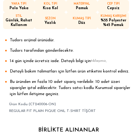
YAKA TİPİ
KOL TİPİ
MATERYAL
CEP TİPİ
Polo Yaka
Kısa Kol
Pamuk
Cepsiz
STİL
KUMAŞ KARIŞIMI
SEZON
KUMAŞ TİPİ
Günlük, Rahat
%55 Polyester
Yazlık
Düz
Kullanım
%45 Pamuk
Tudors orijinal ürünüdür.
Tudors tarafından gönderilecektir.
14 gün içinde ücretsiz iade. Detaylı bilgi için
.
tıklayınız
Detaylı bakım talimatları için lütfen ürün etiketini kontrol ediniz.
Bu üründen en fazla 10 adet sipariş verilebilir. 10 adet üzeri
siparişler iptal edilecektir. Tudors satıcı kodlu Kurumsal siparişler
için lütfen iletişime geçiniz.
(CT240006-ON)
REGULAR FIT PLAIN PIQUE ONL T-SHIRT TİŞÖRT
BIRLIKTE ALINANLAR