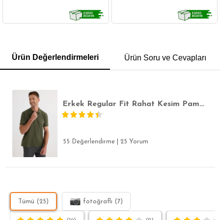
GÖMLEK
SWEATSHIRT
TRİKO
TSHIRT
Ürün Değerlendirmeleri
Ürün Soru ve Cevapları
POLO YAKA T-SHIRT
KEMER
BOXER
SLİM FİT
Erkek Regular Fit Rahat Kesim Pamuklu Yumuşak Dokulu Serin Tutan Kumaş Düz Pike Haki Polo Yaka Tişört
55 Değerlendirme
|
25 Yorum
Tümü (25)
fotoğraflı (7)