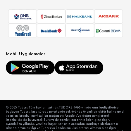
Mobil Uygulamalar
© 2025 Tudors Tüm hakları saklıdır.TUDORS -1998 yılında ana faaliyetlerine
başlayan Tudors, kısa sürede perakende sektöründe önemli bir aktör haline geldi
ve aslen İstanbul merkezli bir mağazayı Anadolu'ya doğru genişleterek,
İstanbul'da da büyüyerek Türkiye'de gömlek pazarının liderliğine doğru
oynadı.Son yıllarda, yerel bir başarı serisinin ardından, markaya uluslararası
alanda artan bir ilgi ve Tudors'un kendisinin uluslararası olmaya olan ilgisi