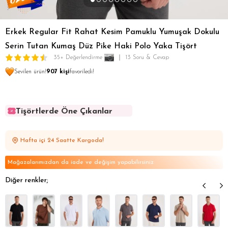
Erkek Regular Fit Rahat Kesim Pamuklu Yumuşak Dokulu
Serin Tutan Kumaş Düz Pike Haki Polo Yaka Tişört
35+ Değerlendirme
13 Soru & Cevap
Sevilen ürün!
907 kişi
favoriledi!
Tişörtlerde Öne Çıkanlar
Tişörtlerde Öne Çıkanlar
Tişörtlerde Öne Çıkanlar
Hafta içi 24 Saatte Kargoda!
Tişörtlerde Öne Çıkanlar
Tişörtlerde Öne Çıkanlar
Mağazalarımızdan da iade ve değişim yapabilirsiniz
Diğer renkler;