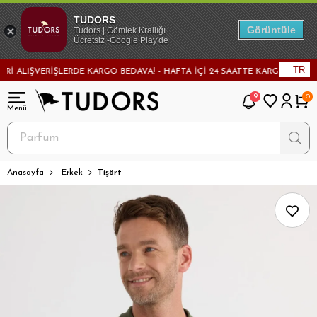
TUDORS
Görüntüle
Tudors | Gömlek Krallığı
Ücretsiz -Google Play'de
TR
ALIŞVERİŞLERDE KARGO BEDAVA! - HAFTA İÇİ 24 SAATTE KARGODA! - MAĞA
9
0
Anasayfa
Erkek
Tişört