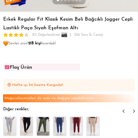
Erkek Regular Fit Klasik Kesim Beli Bağcıklı Jogger Cepli
Lastikli Paça Siyah Eşofman Altı
811 Değerlendirme
326 Soru & Cevap
Sevilen ürün!
21B kişi
favoriledi!
Flaş Ürün
Flaş Ürün
Flaş Ürün
Hafta içi 24 Saatte Kargoda!
Flaş Ürün
Flaş Ürün
Mağazalarımızdan da iade ve değişim yapabilirsiniz
Diğer renkler;