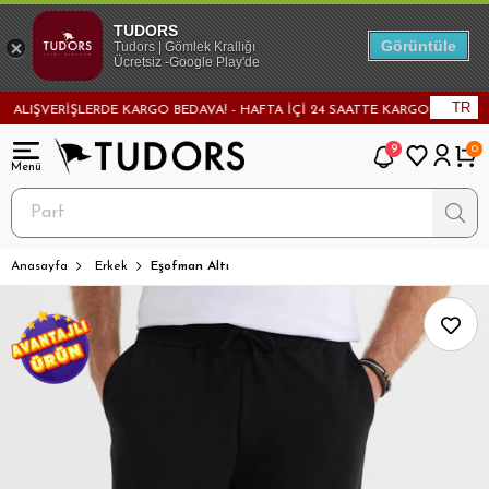
TUDORS
Görüntüle
Tudors | Gömlek Krallığı
Ücretsiz -Google Play'de
TR
IŞVERİŞLERDE KARGO BEDAVA! - HAFTA İÇİ 24 SAATTE KARGODA! - MAĞAZA
9
0
Anasayfa
Erkek
Eşofman Altı