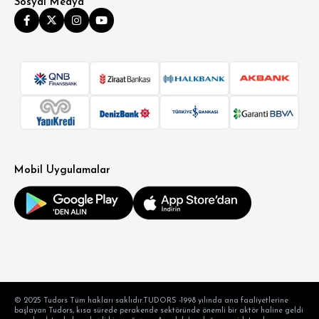
Sosyal Medya
Mobil Uygulamalar
© 2025 Tudors Tüm hakları saklıdır.TUDORS -1998 yılında ana faaliyetlerine
başlayan Tudors, kısa sürede perakende sektöründe önemli bir aktör haline geldi