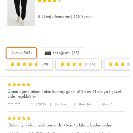
811 Değerlendirme
|
365 Yorum
Tümü (365)
fotoğraflı (63)
(218)
(38)
Ürünü eşime aldım kalıbı kumaşı güzel 180 boy 81 kiloya l güzel
oldu teşekkürler
**** ****
|
23.12.2025
|
Beden: L
|
Boy: 164
|
Kilo: 56
SÜPER SLİM FİT
Oğlum için aldım çok beğendi 175cm75 kilo L beden aldım