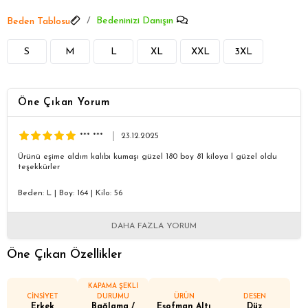
Bedeninizi Danışın
Beden Tablosu
S
M
L
XL
XXL
3XL
Öne Çıkan Yorum
*** ***
23.12.2025
Ürünü eşime aldım kalıbı kumaşı güzel 180 boy 81 kiloya l güzel oldu
teşekkürler
Beden: L
|
Boy: 164
|
Kilo: 56
DAHA FAZLA YORUM
Öne Çıkan Özellikler
KAPAMA ŞEKLİ
CİNSİYET
DURUMU
ÜRÜN
DESEN
Erkek
Bağlama /
Eşofman Altı
Düz