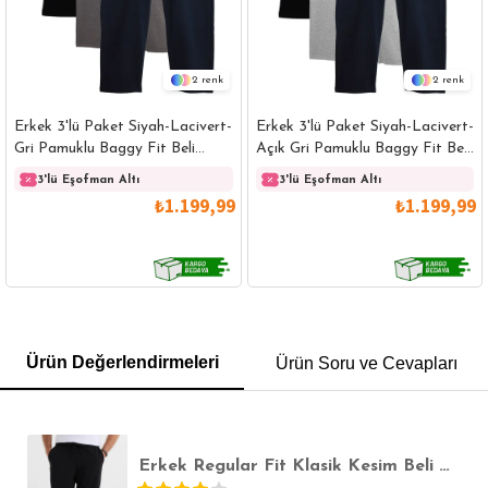
2
2
Erkek 3'lü Paket Siyah-Lacivert-
Erkek 3'lü Paket Siyah-Lacivert-
Gri Pamuklu Baggy Fit Beli
Açık Gri Pamuklu Baggy Fit Beli
Bağcıklı Yan Cepli Örme
Bağcıklı Yan Cepli Örme
3'lü Eşofman Altı
3'lü Eşofman Altı
Eşofman Altı
Eşofman Altı
₺1.199,99
₺1.199,99
GÖMLEK
SWEATSHIRT
TRİKO
TSHIRT
Ürün Değerlendirmeleri
Ürün Soru ve Cevapları
POLO YAKA T-SHIRT
KEMER
BOXER
SLİM FİT
Erkek Regular Fit Klasik Kesim Beli Bağcıklı Jogger Cepli Lastikli Paça Siyah Eşofman Altı