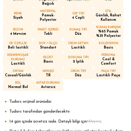
Bağcık
MATERYAL
STİL
RENK
CEP TİPİ
Pamuk-
Günlük, Rahat
Siyah
4 Cepli
Polyester
Kullanım
KUMAŞ KARIŞIMI
SEZON
PAKET İÇERİĞİ
KUMAŞ TİPİ
%65 Pamuk
4 Mevsim
Tekli
Düz
%35 Polyester
EK ÖZELLİK
BOY / ÖLÇÜ
ÜRÜN DETAYI
KOLEKSİYON
Beli lastikli
Standart
Lastikli
Basic
KEMER/KUŞAK
PERSONA
SİLÜET
DOKUMA TİPİ
Cool &
DURUMU
Basic
2 İplik
Lastikli
Comfort
ORTAM
MENŞEİ
ÜRÜN TİPİ
PAÇA TİPİ
Casual/Günlük
TR
Düz
Lastikli Paça
BEL
ASTAR DURUMU
Normal Bel
Astarsız
Tudors orijinal ürünüdür.
Tudors tarafından gönderilecektir.
14 gün içinde ücretsiz iade. Detaylı bilgi için
.
tıklayınız