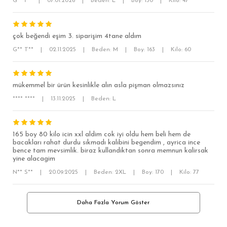
G** İ**
|
07.01.2026
|
Beden: L
|
Boy: 150
|
Kilo: 47
MODERN SLİM FİT
KLASİK FİT
çok beğendi eşim 3. siparişim 4tane aldım
RELAX FİT
G** T**
|
02.11.2025
|
Beden: M
|
Boy: 163
|
Kilo: 60
OVERSİZE
BÜYÜK BEDEN
mükemmel bir ürün kesinlikle alın asla pişman olmazsınız
**** ****
|
13.11.2025
|
Beden: L
165 boy 80 kilo icin xxl aldim cok iyi oldu hem beli hem de
bacakları rahat durdu sıkmadı kalıbini begendim , ayrica ince
bence tam mevsimlik. biraz kullandiktan sonra memnun kalirsak
yine alacagim
N** S**
|
20.09.2025
|
Beden: 2XL
|
Boy: 170
|
Kilo: 77
Daha Fazla Yorum Göster