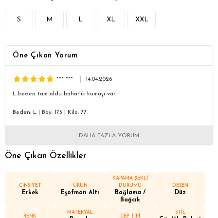
S
M
L
XL
XXL
Öne Çıkan Yorum
*** ***
14.04.2026
L beden tam oldu baharlık kumaşı var
Beden: L
|
Boy: 173
|
Kilo: 77
DAHA FAZLA YORUM
Öne Çıkan Özellikler
KAPAMA ŞEKLİ
CİNSİYET
ÜRÜN
DURUMU
DESEN
Erkek
Eşofman Altı
Bağlama /
Düz
Bağcık
MATERYAL
STİL
RENK
CEP TİPİ