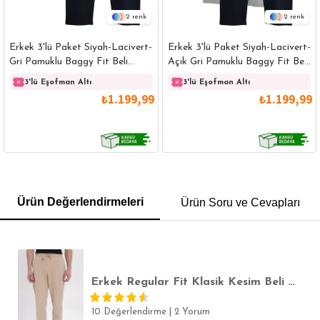
2
2
Erkek 3'lü Paket Siyah-Lacivert-
Erkek 3'lü Paket Siyah-Lacivert-
Gri Pamuklu Baggy Fit Beli
Açık Gri Pamuklu Baggy Fit Beli
Bağcıklı Yan Cepli Örme
Bağcıklı Yan Cepli Örme
3'lü Eşofman Altı
3'lü Eşofman Altı
Eşofman Altı
Eşofman Altı
₺1.199,99
₺1.199,99
GÖMLEK
SWEATSHIRT
TRİKO
TSHIRT
Ürün Değerlendirmeleri
Ürün Soru ve Cevapları
POLO YAKA T-SHIRT
KEMER
BOXER
SLİM FİT
Erkek Regular Fit Klasik Kesim Beli Bağcıklı Jogger Cepli Lastikli Paça Bej Eşofman Altı
10 Değerlendirme
|
2 Yorum