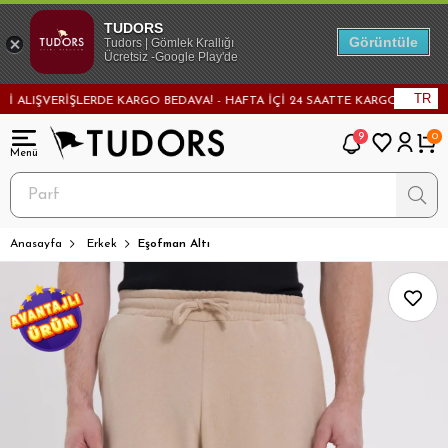
TUDORS
Görüntüle
Tudors | Gömlek Krallığı
Ücretsiz -Google Play'de
TR
LIŞVERİŞLERDE KARGO BEDAVA! - HAFTA İÇİ 24 SAATTE KARGODA! - MAĞAZ
9
0
Anasayfa
Erkek
Eşofman Altı