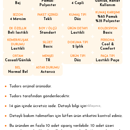
Pamuk-
Günlük, Rahat
Bej
4 Cepli
Polyester
Kullanım
KUMAŞ KARIŞIMI
SEZON
PAKET İÇERİĞİ
KUMAŞ TİPİ
%65 Pamuk
4 Mevsim
Tekli
Düz
%35 Polyester
EK ÖZELLİK
BOY / ÖLÇÜ
ÜRÜN DETAYI
KOLEKSİYON
Beli lastikli
Standart
Lastikli
Basic
KEMER/KUŞAK
PERSONA
SİLÜET
DOKUMA TİPİ
Cool &
DURUMU
Basic
2 İplik
Lastikli
Comfort
ORTAM
MENŞEİ
ÜRÜN TİPİ
PAÇA TİPİ
Casual/Günlük
TR
Düz
Lastikli Paça
BEL
ASTAR DURUMU
Normal Bel
Astarsız
Tudors orijinal ürünüdür.
Tudors tarafından gönderilecektir.
14 gün içinde ücretsiz iade. Detaylı bilgi için
.
tıklayınız
Detaylı bakım talimatları için lütfen ürün etiketini kontrol ediniz.
Bu üründen en fazla 10 adet sipariş verilebilir. 10 adet üzeri