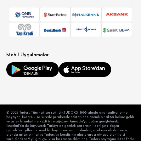
Mobil Uygulamalar
© 2025 Tudors Tüm hakları saklıdır.TUDORS -1998 yılında ana faaliyetlerine
başlayan Tudors, kısa sürede perakende sektöründe önemli bir aktör haline geldi
ve aslen İstanbul merkezli bir mağazayı Anadolu'ya doğru genişleterek,
İstanbul'da da büyüyerek Türkiye'de gömlek pazarının liderliğine doğru
oynadı.Son yıllarda, yerel bir başarı serisinin ardından, markaya uluslararası
alanda artan bir ilgi ve Tudors'un kendisinin uluslararası olmaya olan ilgisi
vardı.Sadece 2 yıl gibi çok kısa bir zaman diliminde, Tudors bayrağını 14'ten fazla