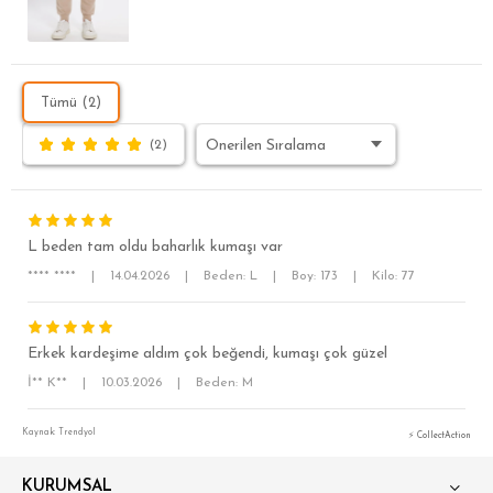
Tümü (2)
(2)
L beden tam oldu baharlık kumaşı var
**** ****
|
14.04.2026
|
Beden: L
|
Boy: 173
|
Kilo: 77
Erkek kardeşime aldım çok beğendi, kumaşı çok güzel
İ** K**
|
10.03.2026
|
Beden: M
SÜPER SLİM FİT
Kaynak: Trendyol
⚡ CollectAction
MODERN SLİM FİT
KLASİK FİT
KURUMSAL