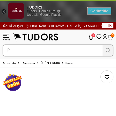
TUDORS
Görüntüle
Tudors | Gömlek Krallığı
Ücretsiz -Google Play'de
TR
ERİ ALIŞVERİŞLERDE KARGO BEDAVA! - HAFTA İÇİ 24 SAATTE KARGODA! - 
9
0
Anasayfa
Aksesuar
ÜRÜN GRUBU
Boxer