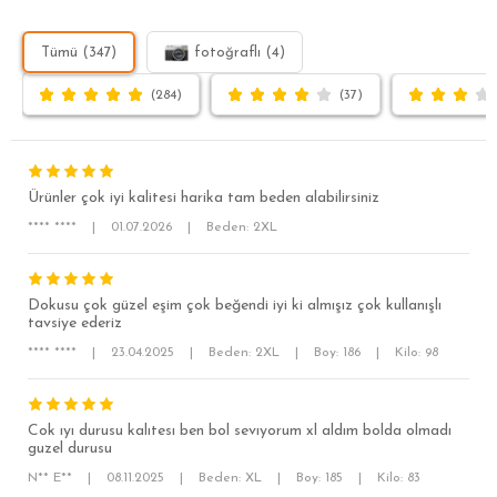
Tümü (347)
fotoğraflı (4)
(284)
(37)
Ürünler çok iyi kalitesi harika tam beden alabilirsiniz
**** ****
|
01.07.2026
|
Beden: 2XL
Dokusu çok güzel eşim çok beğendi iyi ki almışız çok kullanışlı
SÜPER SLİM FİT
tavsiye ederiz
**** ****
|
23.04.2025
|
Beden: 2XL
|
Boy: 186
|
Kilo: 98
MODERN SLİM FİT
KLASİK FİT
Cok ıyı durusu kalıtesı ben bol sevıyorum xl aldım bolda olmadı
RELAX FİT
guzel durusu
OVERSİZE
N** E**
|
08.11.2025
|
Beden: XL
|
Boy: 185
|
Kilo: 83