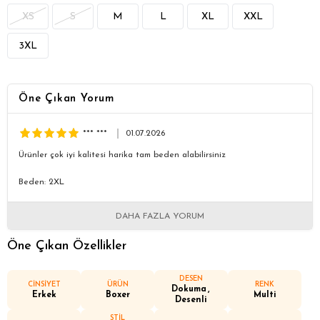
XS
S
M
L
XL
XXL
3XL
Öne Çıkan Yorum
*** ***
01.07.2026
Ürünler çok iyi kalitesi harika tam beden alabilirsiniz
Beden: 2XL
DAHA FAZLA YORUM
Öne Çıkan Özellikler
DESEN
CİNSİYET
ÜRÜN
RENK
Dokuma
Erkek
Boxer
Multi
Desenli
STİL