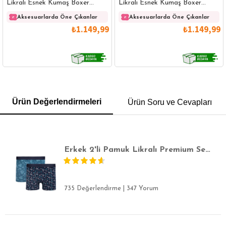
Likralı Esnek Kumaş Boxer
Likralı Esnek Kumaş Boxer
(Damat Bohçası Çeyiz Seti)
(Damat Bohçası Çeyiz Seti)
Aksesuarlarda Öne Çıkanlar
Aksesuarlarda Öne Çıkanlar
₺1.149,99
₺1.149,99
GÖMLEK
SWEATSHIRT
TRİKO
TSHIRT
Ürün Değerlendirmeleri
Ürün Soru ve Cevapları
POLO YAKA T-SHIRT
KEMER
BOXER
SLİM FİT
Erkek 2'li Pamuk Likralı Premium Seri Esnek Kumaş Boxer
735 Değerlendirme
|
347 Yorum