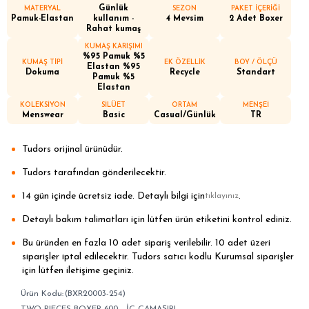
Günlük
MATERYAL
SEZON
PAKET İÇERİĞİ
Pamuk-Elastan
kullanım -
4 Mevsim
2 Adet Boxer
Rahat kumaş
KUMAŞ KARIŞIMI
%95 Pamuk %5
KUMAŞ TİPİ
EK ÖZELLİK
BOY / ÖLÇÜ
Elastan %95
Dokuma
Recycle
Standart
Pamuk %5
Elastan
KOLEKSİYON
SİLÜET
ORTAM
MENŞEİ
Menswear
Basic
Casual/Günlük
TR
Tudors orijinal ürünüdür.
Tudors tarafından gönderilecektir.
14 gün içinde ücretsiz iade. Detaylı bilgi için
.
tıklayınız
Detaylı bakım talimatları için lütfen ürün etiketini kontrol ediniz.
Bu üründen en fazla 10 adet sipariş verilebilir. 10 adet üzeri
siparişler iptal edilecektir. Tudors satıcı kodlu Kurumsal siparişler
için lütfen iletişime geçiniz.
(BXR20003-254)