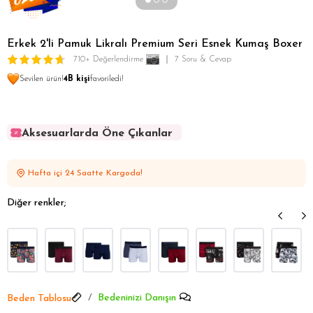
Erkek 2'li Pamuk Likralı Premium Seri Esnek Kumaş Boxer
710+ Değerlendirme
7 Soru & Cevap
Sevilen ürün!
4B kişi
favoriledi!
Aksesuarlarda Öne Çıkanlar
Aksesuarlarda Öne Çıkanlar
Aksesuarlarda Öne Çıkanlar
Hafta içi 24 Saatte Kargoda!
Aksesuarlarda Öne Çıkanlar
Aksesuarlarda Öne Çıkanlar
Diğer renkler;
Bedeninizi Danışın
Beden Tablosu