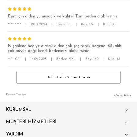
BÜYÜK BEDEN
Eşim için aldım yumuşacık ve kaliteli.Tam beden alabilirsiniz
**** ****
|
18.09.2024
|
Beden: L
|
Boy: 174
|
Kilo: 80
Nişanlıma hediye olarak aldım çok şaşırarak beğendi 😂kalıbı
çok büyük değil kendi bedeninizi alabilirsiniz
M** G**
|
14.09.2025
|
Beden: 2XL
|
Boy: 160
|
Kilo: 48
Daha Fazla Yorum Göster
Kaynak: Trendyol
⚡ CollectAction
KURUMSAL
MÜŞTERİ HİZMETLERİ
YARDIM