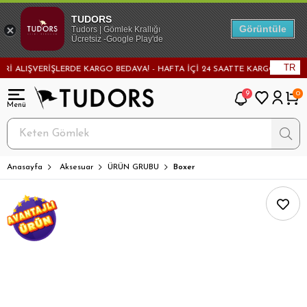
TUDORS
Görüntüle
Tudors | Gömlek Krallığı
Ücretsiz -Google Play'de
TR
ALIŞVERİŞLERDE KARGO BEDAVA! - HAFTA İÇİ 24 SAATTE KARGODA! - MAĞA
9
0
Anasayfa
Aksesuar
ÜRÜN GRUBU
Boxer