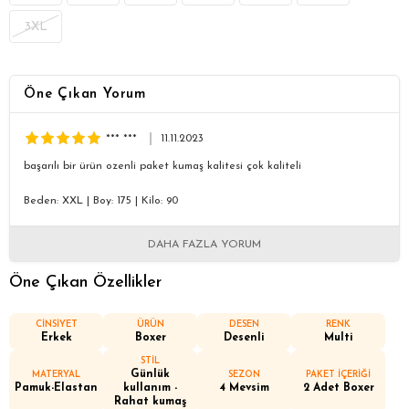
3XL
Öne Çıkan Yorum
*** ***
11.11.2023
başarılı bir ürün ozenli paket kumaş kalitesi çok kaliteli
Beden: XXL
|
Boy: 175
|
Kilo: 90
DAHA FAZLA YORUM
Öne Çıkan Özellikler
CİNSİYET
ÜRÜN
DESEN
RENK
Erkek
Boxer
Desenli
Multi
STİL
Günlük
MATERYAL
SEZON
PAKET İÇERİĞİ
Pamuk-Elastan
kullanım -
4 Mevsim
2 Adet Boxer
Rahat kumaş