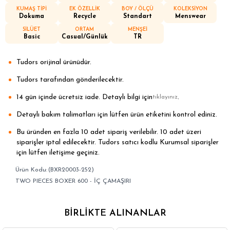
KUMAŞ TİPİ
EK ÖZELLİK
BOY / ÖLÇÜ
KOLEKSİYON
Dokuma
Recycle
Standart
Menswear
SİLÜET
ORTAM
MENŞEİ
Basic
Casual/Günlük
TR
Tudors orijinal ürünüdür.
Tudors tarafından gönderilecektir.
14 gün içinde ücretsiz iade. Detaylı bilgi için
.
tıklayınız
Detaylı bakım talimatları için lütfen ürün etiketini kontrol ediniz.
Bu üründen en fazla 10 adet sipariş verilebilir. 10 adet üzeri
siparişler iptal edilecektir. Tudors satıcı kodlu Kurumsal siparişler
için lütfen iletişime geçiniz.
(BXR20003-252)
TWO PIECES BOXER 600 - İÇ ÇAMAŞIRI
BIRLIKTE ALINANLAR