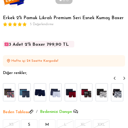
Erkek 2'li Pamuk Likralı Premium Seri Esnek Kumaş Boxer
5 Değerlendirme
3 Adet 2'li Boxer 799,90 TL
3 Adet 2'li Boxer 799,90 TL
3 Adet 2'li Boxer 799,90 TL
Hafta içi 24 Saatte Kargoda!
3 Adet 2'li Boxer 799,90 TL
3 Adet 2'li Boxer 799,90 TL
Diğer renkler;
Bedeninizi Danışın
Beden Tablosu
XS
S
M
L
XL
XXL