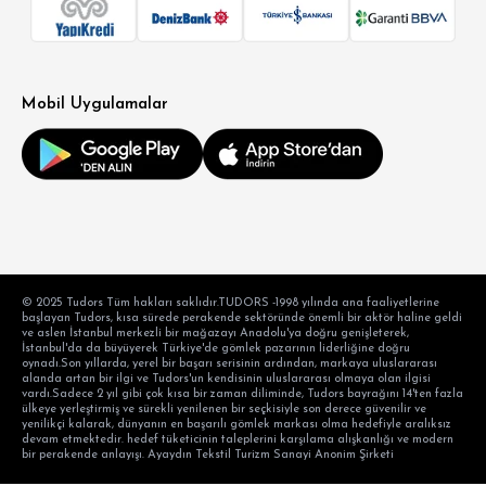
Mobil Uygulamalar
© 2025 Tudors Tüm hakları saklıdır.TUDORS -1998 yılında ana faaliyetlerine
başlayan Tudors, kısa sürede perakende sektöründe önemli bir aktör haline geldi
ve aslen İstanbul merkezli bir mağazayı Anadolu'ya doğru genişleterek,
İstanbul'da da büyüyerek Türkiye'de gömlek pazarının liderliğine doğru
oynadı.Son yıllarda, yerel bir başarı serisinin ardından, markaya uluslararası
alanda artan bir ilgi ve Tudors'un kendisinin uluslararası olmaya olan ilgisi
vardı.Sadece 2 yıl gibi çok kısa bir zaman diliminde, Tudors bayrağını 14'ten fazla
ülkeye yerleştirmiş ve sürekli yenilenen bir seçkisiyle son derece güvenilir ve
yenilikçi kalarak, dünyanın en başarılı gömlek markası olma hedefiyle aralıksız
devam etmektedir. hedef tüketicinin taleplerini karşılama alışkanlığı ve modern
bir perakende anlayışı. Ayaydın Tekstil Turizm Sanayi Anonim Şirketi