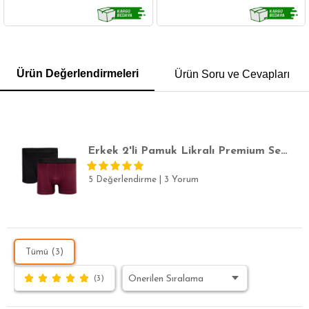
GÖMLEK
SWEATSHIRT
TRİKO
TSHIRT
Ürün Değerlendirmeleri
Ürün Soru ve Cevapları
POLO YAKA T-SHIRT
KEMER
BOXER
SLİM FİT
Erkek 2'li Pamuk Likralı Premium Seri Esnek Kumaş Boxer
5 Değerlendirme
|
3 Yorum
Tümü (3)
(3)