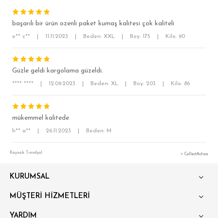
başarılı bir ürün ozenli paket kumaş kalitesi çok kaliteli
e** c**
|
11.11.2023
|
Beden: XXL
|
Boy: 175
|
Kilo: 90
Güzle geldi kargolama güzeldi.
**** ****
|
12.09.2023
|
Beden: XL
|
Boy: 203
|
Kilo: 86
SÜPER SLİM FİT
MODERN SLİM FİT
mükemmel kalitede
KLASİK FİT
h** a**
|
26.11.2023
|
Beden: M
RELAX FİT
Kaynak: Trendyol
⚡ CollectAction
OVERSİZE
KURUMSAL
BÜYÜK BEDEN
MÜŞTERİ HİZMETLERİ
YARDIM