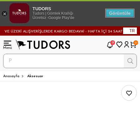
TUDORS
Görüntüle
Tudors | Gömlek Krallığı
Ücretsiz -Google Play'de
TR
E ÜZERİ ALIŞVERİŞLERDE KARGO BEDAVA! - HAFTA İÇİ 24 SAATTE KARGODA
9
0
Anasayfa
Aksesuar