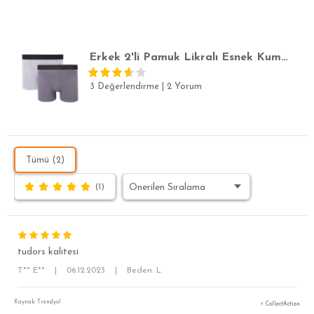
SLİM FİT
Erkek 2'li Pamuk Likralı Esnek Kumaş Boxer
3 Değerlendirme
|
2 Yorum
Tümü (2)
(1)
tudors kalitesi
T** E**
|
06.12.2023
|
Beden: L
Kaynak: Trendyol
⚡ CollectAction