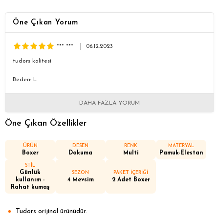
Öne Çıkan Yorum
*** ***
06.12.2023
tudors kalitesi
Beden: L
DAHA FAZLA YORUM
Öne Çıkan Özellikler
ÜRÜN
DESEN
RENK
MATERYAL
Boxer
Dokuma
Multi
Pamuk-Elestan
STİL
Günlük
SEZON
PAKET İÇERİĞİ
kullanım -
4 Mevsim
2 Adet Boxer
Rahat kumaş
Tudors orijinal ürünüdür.