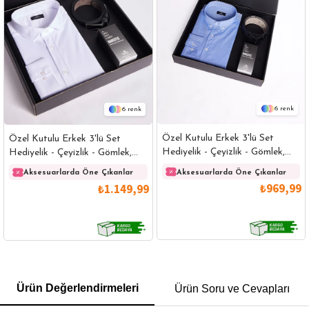
6
6
Özel Kutulu Erkek 3'lü Set
Özel Kutulu Erkek 3'lü Set
Hediyelik - Çeyizlik - Gömlek,
Hediyelik - Çeyizlik - Gömlek,
Parfüm Ve Kemer Seti
Parfüm Ve Kemer Seti
Aksesuarlarda Öne Çıkanlar
Aksesuarlarda Öne Çıkanlar
₺969,99
₺1.149,99
GÖMLEK
SWEATSHIRT
TRİKO
TSHIRT
Ürün Değerlendirmeleri
Ürün Soru ve Cevapları
POLO YAKA T-SHIRT
KEMER
BOXER