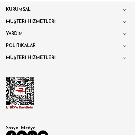
KURUMSAL
SÜPER SLİM FİT
MÜŞTERİ HİZMETLERİ
MODERN SLİM FİT
YARDIM
KLASİK FİT
POLİTİKALAR
RELAX FİT
MÜŞTERİ HİZMETLERİ
OVERSİZE
BÜYÜK BEDEN
Sosyal Medya