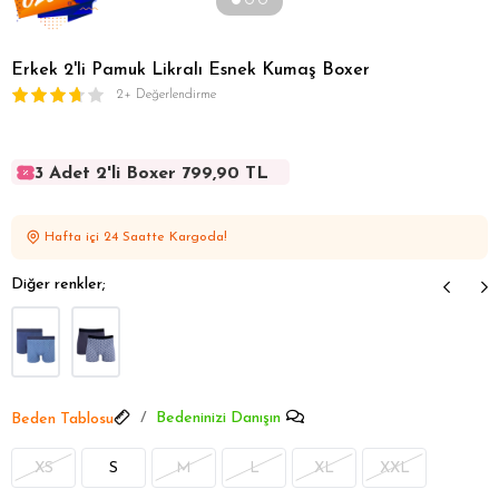
Erkek 2'li Pamuk Likralı Esnek Kumaş Boxer
2+ Değerlendirme
3 Adet 2'li Boxer 799,90 TL
3 Adet 2'li Boxer 799,90 TL
3 Adet 2'li Boxer 799,90 TL
Hafta içi 24 Saatte Kargoda!
3 Adet 2'li Boxer 799,90 TL
3 Adet 2'li Boxer 799,90 TL
Diğer renkler;
Bedeninizi Danışın
Beden Tablosu
XS
S
M
L
XL
XXL