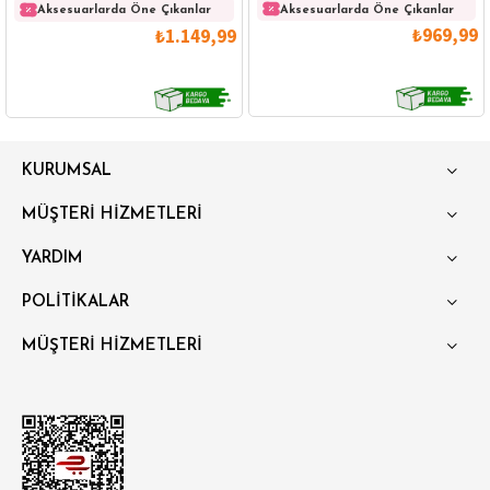
Parfüm Ve Kemer Seti
Aksesuarlarda Öne Çıkanlar
Aksesuarlarda Öne Çıkanlar
₺969,99
₺1.149,99
GÖMLEK
SWEATSHIRT
TRİKO
TSHIRT
KURUMSAL
POLO YAKA T-SHIRT
KEMER
BOXER
MÜŞTERİ HİZMETLERİ
SLİM FİT
YARDIM
POLİTİKALAR
MÜŞTERİ HİZMETLERİ