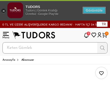
TUDORS
Görüntüle
Tudors | Gömlek Krallığı
Ücretsiz -Google Play'de
TR
TL VE ÜZERİ ALIŞVERİŞLERDE KARGO BEDAVA! - HAFTA İÇİ 24 SAATTE KAR
9
0
Anasayfa
Aksesuar