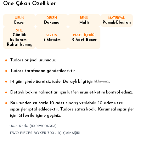
Öne Çıkan Özellikler
ÜRÜN
DESEN
RENK
MATERYAL
Boxer
Dokuma
Multi
Pamuk-Elestan
STİL
Günlük
SEZON
PAKET İÇERİĞİ
kullanım -
4 Mevsim
2 Adet Boxer
Rahat kumaş
Tudors orijinal ürünüdür.
Tudors tarafından gönderilecektir.
14 gün içinde ücretsiz iade. Detaylı bilgi için
.
tıklayınız
Detaylı bakım talimatları için lütfen ürün etiketini kontrol ediniz.
Bu üründen en fazla 10 adet sipariş verilebilir. 10 adet üzeri
siparişler iptal edilecektir. Tudors satıcı kodlu Kurumsal siparişler
için lütfen iletişime geçiniz.
(BXR22001-308)
TWO PIECES BOXER 700 - İÇ ÇAMAŞIRI