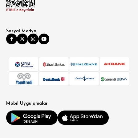
Sosyal Medya
SÜPER SLİM FİT
MODERN SLİM FİT
KLASİK FİT
Mobil Uygulamalar
RELAX FİT
OVERSİZE
BÜYÜK BEDEN