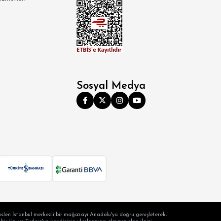
Sosyal Medya
slen İstanbul merkezli bir mağazayı Anadolu'ya doğru genişleterek,