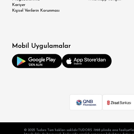
Kariyer
Kişisel Verilerin Korunması
Mobil Uygulamalar
© 2025 Tudors Tüm hakları saklıdır.TUDORS -1998 yılında ana faaliyetler