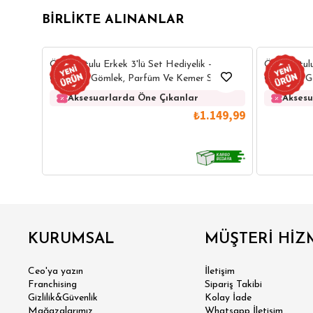
BIRLIKTE ALINANLAR
6
Özel Kutulu Erkek 3'lü Set Hediyelik -
Özel Kutulu
Çeyizlik - Gömlek, Parfüm Ve Kemer Seti
Çeyizlik -
Aksesuarlarda Öne Çıkanlar
Aksesu
₺1.149,99
GÖMLEK
SWEATSHIRT
TRİKO
TSH
KURUMSAL
MÜŞTERİ HİZ
SL
Ceo'ya yazın
İletişim
Franchising
Sipariş Takibi
Gizlilik&Güvenlik
Kolay İade
Mağazalarımız
Whatsapp İletişim