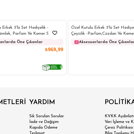
6
 Erkek 3'lü Set Hediyelik -
Özel Kutulu Erkek 3'lü Set Hediyel
 Gömlek, Parfüm Ve Kemer Seti
Çeyizlik -Parfüm,Cüzdan Ve Kemer
arlarda Öne Çıkanlar
Aksesuarlarda Öne Çıkanla
₺969,99
IRT
POLO YAKA T-SHIRT
KEMER
BOXER
METLERİ
YARDIM
POLİTİK
İM FİT
Sık Sorulan Sorular
KVKK Aydınlatm
İade ve Değişim
Veri İşleme ve 
Kapıda Ödeme
Çerez Politikası
Teslimat
Bilgi Toplumu H