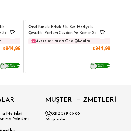
2
2
Özel Ku
ik -
Özel Kutulu Erkek 3'lü Set Hediyelik -
Çeyizl
 Seti
Çeyizlik -Parfüm,Cüzdan Ve Kemer Seti
Ak
r
Aksesuarlarda Öne Çıkanlar
₺944,99
₺944,99
ALAR
MÜŞTERİ HİZMETLERİ
a Metinleri
0212 599 86 86
Koruma Politikası
Mağazalar
izmetleri