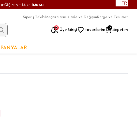
TR
DEĞİŞİM VE İADE İMKANI!
Sipariş Takibi
Mağazalarımız
İade ve Değişim
Kargo ve Teslimat
9
0
Üye Girişi
Favorilerim
Sepetim
PANYALAR