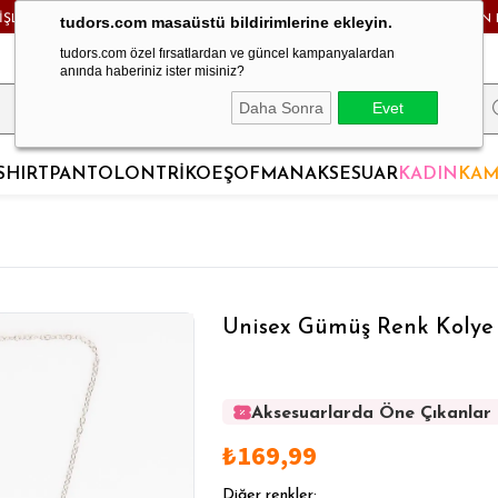
RİŞLERDE KARGO BEDAVA! - HAFTA İÇİ 24 SAATTE KARGODA! - MAĞAZADAN 
tudors.com masaüstü bildirimlerine ekleyin.
tudors.com özel fırsatlardan ve güncel kampanyalardan
anında haberiniz ister misiniz?
Daha Sonra
Evet
SHIRT
PANTOLON
TRİKO
EŞOFMAN
AKSESUAR
KADIN
KAM
Unisex Gümüş Renk Kolye
Aksesuarlarda Öne Çıkanlar
Aksesuarlarda Öne Çıkanlar
₺169,99
Aksesuarlarda Öne Çıkanlar
Aksesuarlarda Öne Çıkanlar
Diğer renkler;