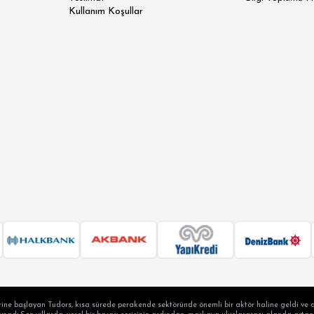
Kullanım Koşullar
ine başlayan Tudors, kısa sürede perakende sektöründe önemli bir aktör haline geldi ve a