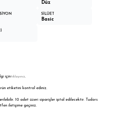
Düz
SİYON
SİLÜET
Basic
İ
gi için
.
tıklayınız
rün etiketini kontrol ediniz.
ilebilir. 10 adet üzeri siparişler iptal edilecektir. Tudors
tfen iletişime geçiniz.