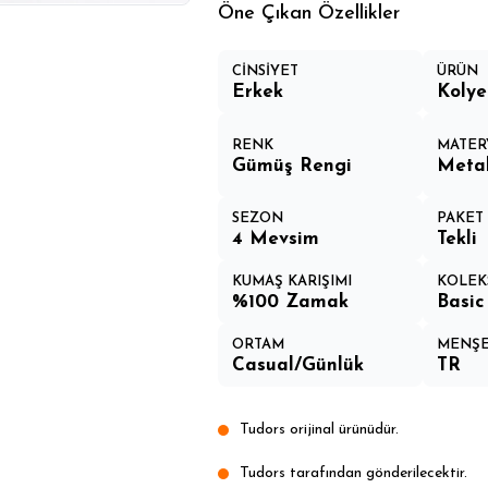
Öne Çıkan Özellikler
CİNSİYET
ÜRÜN
Erkek
Kolye
RENK
MATER
Gümüş Rengi
Meta
SEZON
PAKET 
4 Mevsim
Tekli
KUMAŞ KARIŞIMI
KOLEK
%100 Zamak
Basic
ORTAM
MENŞE
Casual/Günlük
TR
Tudors orijinal ürünüdür.
Tudors tarafından gönderilecektir.