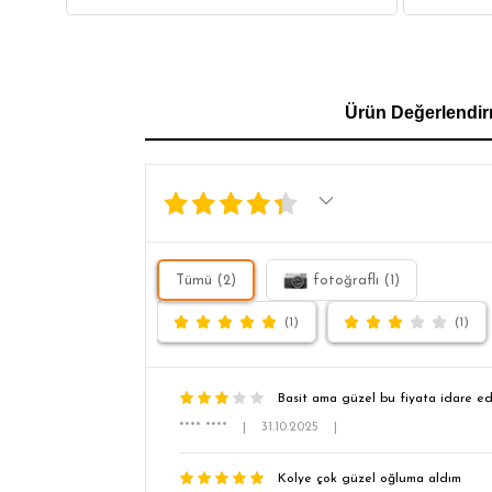
GÖMLEK
SWEATSHIRT
TRİKO
TSH
Ürün Değerlendir
SL
Tümü (2)
fotoğraflı (1)
(1)
(1)
Basit ama güzel bu fiyata idare e
**** ****
|
31.10.2025
|
Kolye çok güzel oğluma aldım