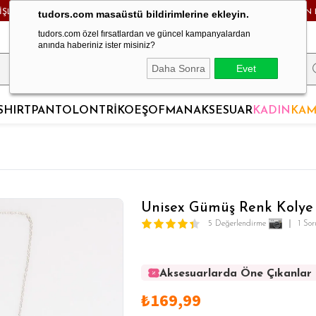
RİŞLERDE KARGO BEDAVA! - HAFTA İÇİ 24 SAATTE KARGODA! - MAĞAZADAN 
tudors.com masaüstü bildirimlerine ekleyin.
tudors.com özel fırsatlardan ve güncel kampanyalardan
anında haberiniz ister misiniz?
Daha Sonra
Evet
SHIRT
PANTOLON
TRİKO
EŞOFMAN
AKSESUAR
KADIN
KAM
Unisex Gümüş Renk Kolye
5 Değerlendirme
1 So
Aksesuarlarda Öne Çıkanlar
Aksesuarlarda Öne Çıkanlar
₺169,99
Aksesuarlarda Öne Çıkanlar