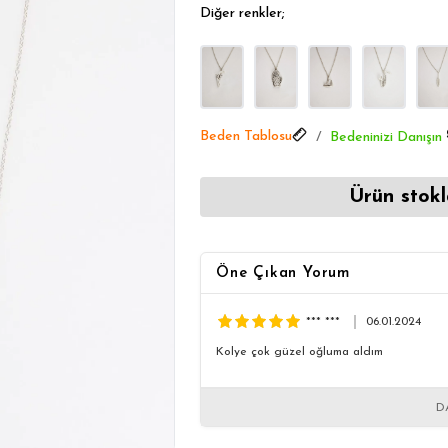
Aksesuarlarda Öne Çıkanlar
Diğer renkler;
Aksesuarlarda Öne Çıkanlar
Beden Tablosu
Bedeninizi Danışın
Ürün stokl
Öne Çıkan Yorum
*** ***
06.01.2024
Kolye çok güzel oğluma aldım
D