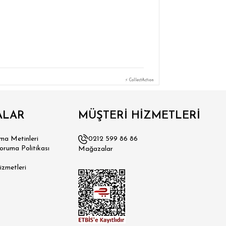
⚡ CollectAction
ALAR
MÜŞTERİ HİZMETLERİ
a Metinleri
0212 599 86 86
Koruma Politikası
Mağazalar
izmetleri