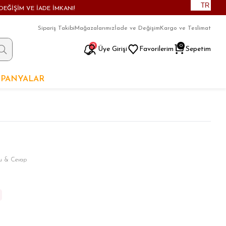
TR
DEĞİŞİM VE İADE İMKANI!
Sipariş Takibi
Mağazalarımız
İade ve Değişim
Kargo ve Teslimat
9
0
Üye Girişi
Favorilerim
Sepetim
PANYALAR
ru & Cevap