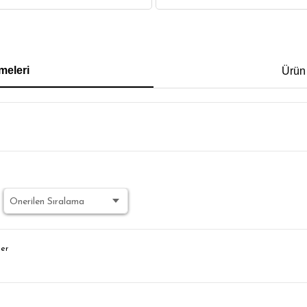
IRT
POLO YAKA T-SHIRT
KEMER
BOXER
meleri
Ürün
İM FİT
der