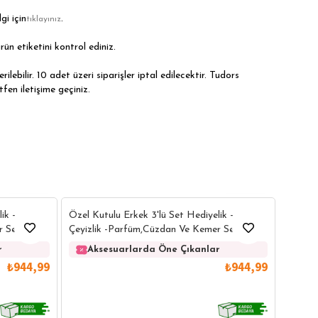
gi için
.
tıklayınız
rün etiketini kontrol ediniz.
ilebilir. 10 adet üzeri siparişler iptal edilecektir. Tudors
tfen iletişime geçiniz.
2
2
Özel Ku
ik -
Özel Kutulu Erkek 3'lü Set Hediyelik -
Çeyizl
 Seti
Çeyizlik -Parfüm,Cüzdan Ve Kemer Seti
Ak
r
Aksesuarlarda Öne Çıkanlar
₺944,99
₺944,99