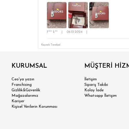
F** k**
|
06.01.2024
|
Kaynak: Trendyol
KURUMSAL
MÜŞTERİ HİZ
Ceo'ya yazın
İletişim
Franchising
Sipariş Takibi
Gizlilik&Güvenlik
Kolay İade
Mağazalarımız
Whatsapp İletişim
Kariyer
Kişisel Verilerin Korunması