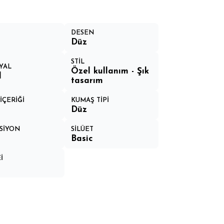
DESEN
Düz
STİL
YAL
Özel kullanım - Şık
l
tasarım
İÇERİĞİ
KUMAŞ TİPİ
Düz
SİYON
SİLÜET
Basic
İ