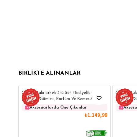
BIRLIKTE ALINANLAR
6
Özel Kutulu Erkek 3'lü Set Hediyelik -
Özel Kutulu
Çeyizlik - Gömlek, Parfüm Ve Kemer Seti
Çeyizlik -
Aksesuarlarda Öne Çıkanlar
Aksesu
₺1.149,99