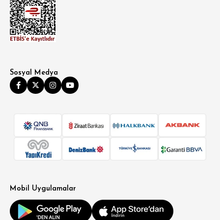
Sosyal Medya
SÜPER SLİM FİT
MODERN SLİM FİT
KLASİK FİT
Mobil Uygulamalar
RELAX FİT
OVERSİZE