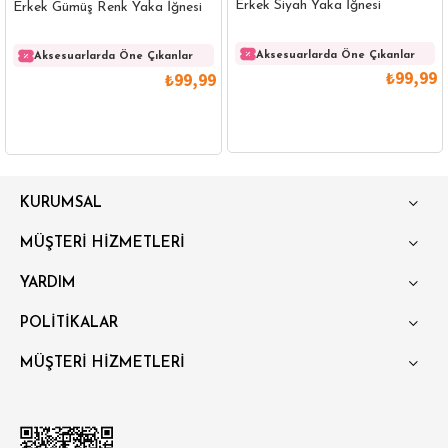
Erkek Siyah Yaka İğnesi
Erkek Gümüş Renk Yaka İğnesi
Aksesuarlarda Öne Çıkanlar
Aksesuarlarda Öne Çıkanlar
₺99,99
₺99,99
GÖMLEK
SWEATSHIRT
TRİKO
TSHIRT
KURUMSAL
POLO YAKA T-SHIRT
KEMER
BOXER
MÜŞTERİ HİZMETLERİ
SLİM FİT
YARDIM
POLİTİKALAR
MÜŞTERİ HİZMETLERİ