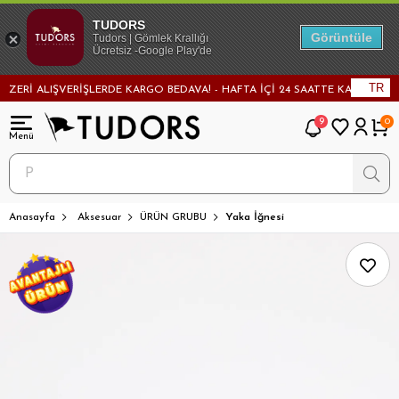
TUDORS
Görüntüle
Tudors | Gömlek Krallığı
Ücretsiz -Google Play'de
TR
ZERİ ALIŞVERİŞLERDE KARGO BEDAVA! - HAFTA İÇİ 24 SAATTE KARGODA! - 
9
0
Anasayfa
Aksesuar
ÜRÜN GRUBU
Yaka İğnesi