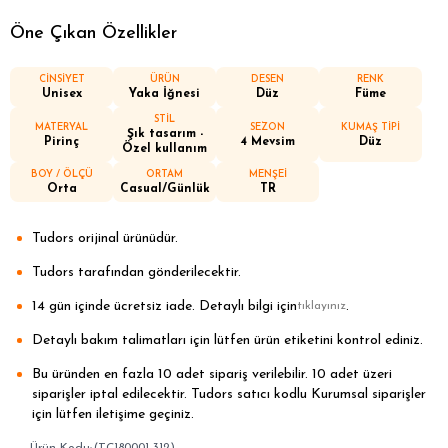
Öne Çıkan Özellikler
CİNSİYET
ÜRÜN
DESEN
RENK
Unisex
Yaka İğnesi
Düz
Füme
STİL
MATERYAL
SEZON
KUMAŞ TİPİ
Şık tasarım -
Pirinç
4 Mevsim
Düz
Özel kullanım
BOY / ÖLÇÜ
ORTAM
MENŞEİ
Orta
Casual/Günlük
TR
Tudors orijinal ürünüdür.
Tudors tarafından gönderilecektir.
14 gün içinde ücretsiz iade. Detaylı bilgi için
.
tıklayınız
Detaylı bakım talimatları için lütfen ürün etiketini kontrol ediniz.
Bu üründen en fazla 10 adet sipariş verilebilir. 10 adet üzeri
siparişler iptal edilecektir. Tudors satıcı kodlu Kurumsal siparişler
için lütfen iletişime geçiniz.