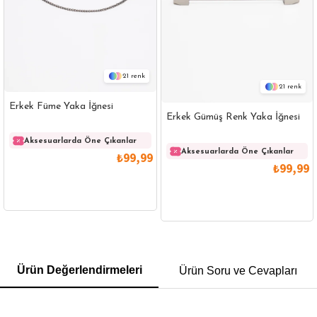
21
21
Erkek Füme Yaka İğnesi
Erkek Gümüş Renk Yaka İğnesi
Aksesuarlarda Öne Çıkanlar
Aksesuarlarda Öne Çıkanlar
₺99,99
₺99,99
GÖMLEK
SWEATSHIRT
TRİKO
TSHIRT
Ürün Değerlendirmeleri
Ürün Soru ve Cevapları
POLO YAKA T-SHIRT
KEMER
BOXER
SLİM FİT