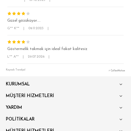
SÜPER SLİM FİT
MODERN SLİM FİT
Güzel gözüküyor….
KLASİK FİT
G** K**
|
09.11.2023
|
RELAX FİT
OVERSİZE
Göstermelik takmak için ideal fakat kalitesiz
BÜYÜK BEDEN
L** A**
|
29.07.2026
|
Kaynak: Trendyol
⚡ CollectAction
KURUMSAL
MÜŞTERİ HİZMETLERİ
YARDIM
POLİTİKALAR