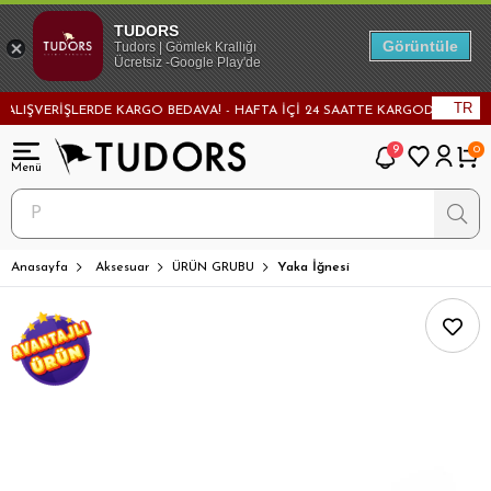
TUDORS
Görüntüle
Tudors | Gömlek Krallığı
Ücretsiz -Google Play'de
TR
LIŞVERİŞLERDE KARGO BEDAVA! - HAFTA İÇİ 24 SAATTE KARGODA! - MAĞAZA
9
0
Anasayfa
Aksesuar
ÜRÜN GRUBU
Yaka İğnesi