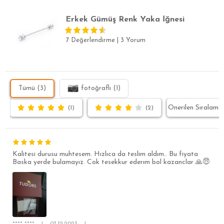
Erkek Gümüş Renk Yaka İğnesi
7 Değerlendirme
|
3 Yorum
Tümü (3)
fotoğraflı (1)
(1)
(2)
Kalitesi durusu muhtesem. Hızlıca da teslim aldım.. Bu fiyata
Baska yerde bulamayız. Cok tesekkur ederım bol kazanclar 🙏😇
**** ****
|
07.12.2023
|