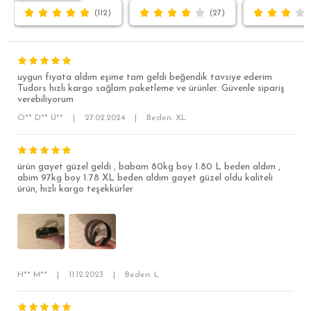
(112)
(27)
uygun fiyata aldım eşime tam geldi beğendik tavsiye ederim
Tudors hızlı kargo sağlam paketleme ve ürünler. Güvenle sipariş
verebiliyorum
Ö** D** Ü**
|
27.02.2024
|
Beden: XL
ürün gayet güzel geldi , babam 80kg boy 1.80 L beden aldım ,
SÜPER SLİM FİT
abim 97kg boy 1.78 XL beden aldım gayet güzel oldu kaliteli
ürün, hızlı kargo teşekkürler
MODERN SLİM FİT
KLASİK FİT
RELAX FİT
OVERSİZE
H** M**
|
11.12.2023
|
Beden: L
BÜYÜK BEDEN