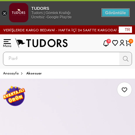
TUDORS
Görüntüle
Tudors | Gömlek Krallığı
Ücretsiz -Google Play'de
TR
RİŞLERDE KARGO BEDAVA! - HAFTA İÇİ 24 SAATTE KARGODA! - MAĞAZADAN 
9
0
Anasayfa
Aksesuar