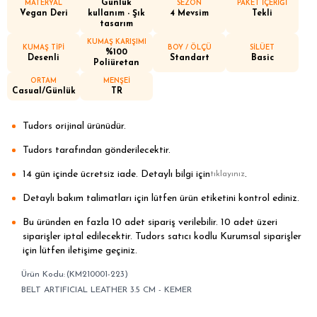
Günlük
MATERYAL
SEZON
PAKET İÇERİĞİ
Vegan Deri
kullanım - Şık
4 Mevsim
Tekli
tasarım
KUMAŞ KARIŞIMI
KUMAŞ TİPİ
BOY / ÖLÇÜ
SİLÜET
%100
Desenli
Standart
Basic
Poliüretan
ORTAM
MENŞEİ
Casual/Günlük
TR
Tudors orijinal ürünüdür.
Tudors tarafından gönderilecektir.
14 gün içinde ücretsiz iade. Detaylı bilgi için
.
tıklayınız
Detaylı bakım talimatları için lütfen ürün etiketini kontrol ediniz.
Bu üründen en fazla 10 adet sipariş verilebilir. 10 adet üzeri
siparişler iptal edilecektir. Tudors satıcı kodlu Kurumsal siparişler
için lütfen iletişime geçiniz.
(KM210001-223)
BELT ARTIFICIAL LEATHER 3.5 CM - KEMER