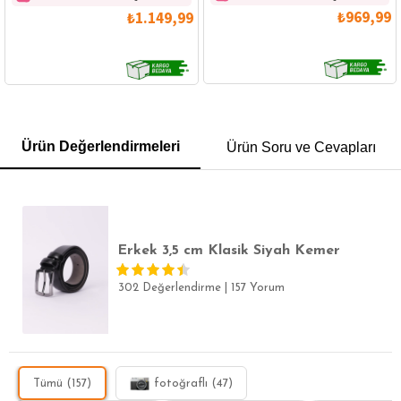
₺969,99
₺1.149,99
GÖMLEK
SWEATSHIRT
TRİKO
TSHIRT
Ürün Değerlendirmeleri
Ürün Soru ve Cevapları
POLO YAKA T-SHIRT
KEMER
BOXER
SLİM FİT
Erkek 3,5 cm Klasik Siyah Kemer
302 Değerlendirme
|
157 Yorum
Tümü (157)
fotoğraflı (47)