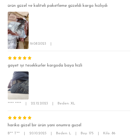
ürün güzel ve kaliteli paketleme güzeldi kargo hızlıydı
A** A**
|
19.08.2023
|
gayet iyi tesekkurler kargoda baya hizli
**** ****
|
22.12.2023
|
Beden: XL
harika güzel bir ürün yani onumra guzel
B** T**
|
20.10.2023
|
Beden: L
|
Boy: 175
|
Kilo: 86