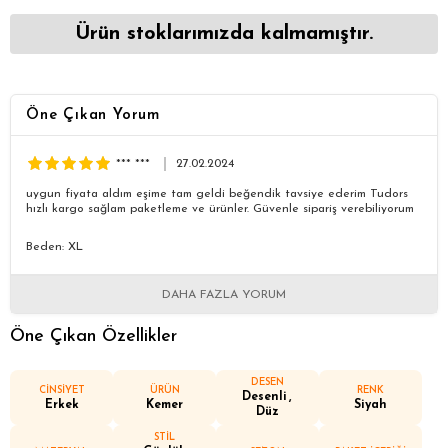
Ürün stoklarımızda kalmamıştır.
Öne Çıkan Yorum
*** ***
27.02.2024
uygun fiyata aldım eşime tam geldi beğendik tavsiye ederim Tudors
hızlı kargo sağlam paketleme ve ürünler. Güvenle sipariş verebiliyorum
Beden: XL
DAHA FAZLA YORUM
Öne Çıkan Özellikler
DESEN
CİNSİYET
ÜRÜN
RENK
Desenli
Erkek
Kemer
Siyah
Düz
STİL