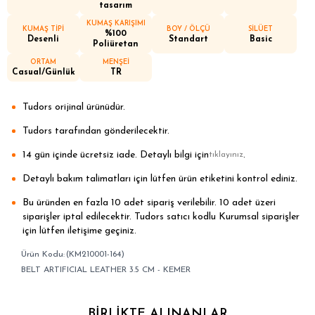
tasarım
KUMAŞ KARIŞIMI
KUMAŞ TİPİ
BOY / ÖLÇÜ
SİLÜET
%100
Desenli
Standart
Basic
Poliüretan
ORTAM
MENŞEİ
Casual/Günlük
TR
Tudors orijinal ürünüdür.
Tudors tarafından gönderilecektir.
14 gün içinde ücretsiz iade. Detaylı bilgi için
.
tıklayınız
Detaylı bakım talimatları için lütfen ürün etiketini kontrol ediniz.
Bu üründen en fazla 10 adet sipariş verilebilir. 10 adet üzeri
siparişler iptal edilecektir. Tudors satıcı kodlu Kurumsal siparişler
için lütfen iletişime geçiniz.
(KM210001-164)
BELT ARTIFICIAL LEATHER 3.5 CM - KEMER
BIRLIKTE ALINANLAR