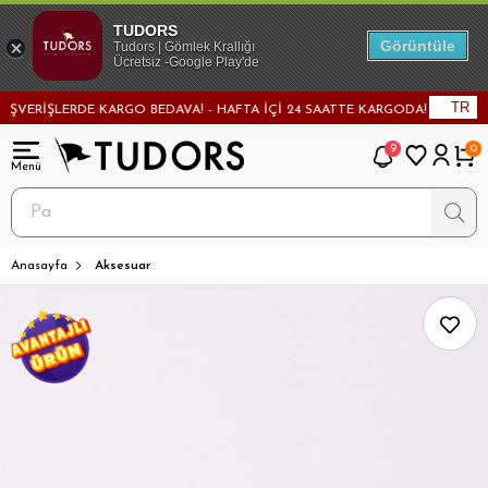
TUDORS
Görüntüle
Tudors | Gömlek Krallığı
Ücretsiz -Google Play'de
TR
VERİŞLERDE KARGO BEDAVA! - HAFTA İÇİ 24 SAATTE KARGODA! - MAĞAZADA
9
0
Anasayfa
Aksesuar