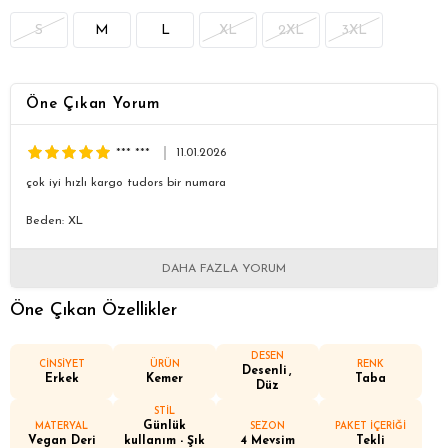
S
M
L
XL
2XL
3XL
Öne Çıkan Yorum
*** ***
11.01.2026
çok iyi hızlı kargo tudors bir numara
Beden: XL
DAHA FAZLA YORUM
Öne Çıkan Özellikler
DESEN
CİNSİYET
ÜRÜN
RENK
Desenli
Erkek
Kemer
Taba
Düz
STİL
Günlük
MATERYAL
SEZON
PAKET İÇERİĞİ
Vegan Deri
kullanım - Şık
4 Mevsim
Tekli