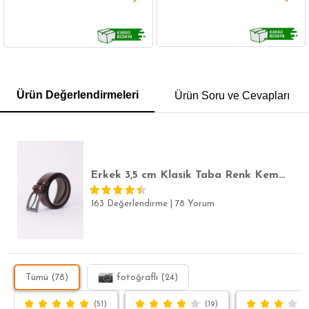
GÖMLEK
SWEATSHIRT
TRİKO
TSHIRT
Ürün Değerlendirmeleri
Ürün Soru ve Cevapları
POLO YAKA T-SHIRT
KEMER
BOXER
SLİM FİT
Erkek 3,5 cm Klasik Taba Renk Kemer
163 Değerlendirme
|
78 Yorum
Tümü (78)
fotoğraflı (24)
(51)
(19)