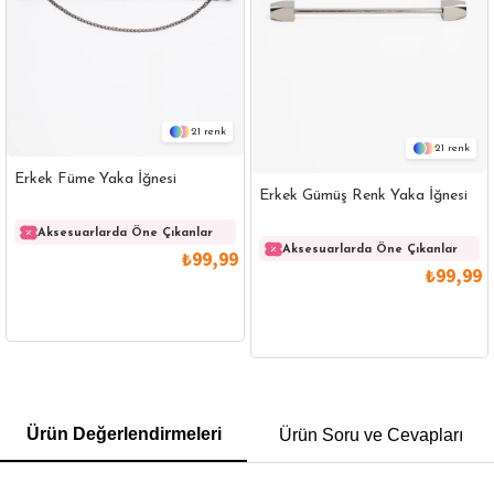
21
21
Erkek Füme Yaka İğnesi
Erkek Gümüş Renk Yaka İğnesi
Aksesuarlarda Öne Çıkanlar
Aksesuarlarda Öne Çıkanlar
₺99,99
₺99,99
GÖMLEK
SWEATSHIRT
TRİKO
TSHIRT
Ürün Değerlendirmeleri
Ürün Soru ve Cevapları
POLO YAKA T-SHIRT
KEMER
BOXER
SLİM FİT