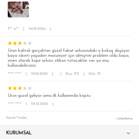
SÜPER SLİM FİT
MODERN SLİM FİT
f** a**
|
19.02.2024
|
KLASİK FİT
RELAX FİT
Ürün kaliteli gerçekten güzel fakat arkasındaki o kıskaç düşüyor
OVERSİZE
baya sıkıntı yaşadım mezuniyet için almıştım problem oldu baya,
öneri olarak küpe arkası silikon tutacaklar var ya onu
BÜYÜK BEDEN
kullanabilirsiniz
**** ****
|
18.06.2025
|
|
Boy: 172
|
Kilo: 75
Urun guzel geliyor ama ilk kullanimda koptu
**** ****
|
04.12.2025
|
Kaynak: Trendyol
⚡ CollectAction
KURUMSAL