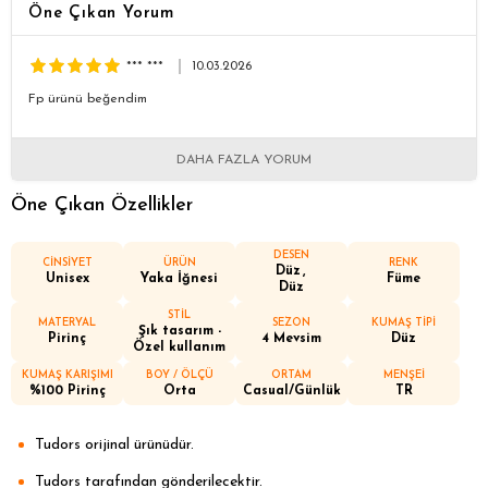
Öne Çıkan Yorum
*** ***
10.03.2026
Fp ürünü beğendim
DAHA FAZLA YORUM
Öne Çıkan Özellikler
DESEN
CİNSİYET
ÜRÜN
RENK
Düz
Unisex
Yaka İğnesi
Füme
Düz
STİL
MATERYAL
SEZON
KUMAŞ TİPİ
Şık tasarım -
Pirinç
4 Mevsim
Düz
Özel kullanım
KUMAŞ KARIŞIMI
BOY / ÖLÇÜ
ORTAM
MENŞEİ
%100 Pirinç
Orta
Casual/Günlük
TR
Tudors orijinal ürünüdür.
Tudors tarafından gönderilecektir.