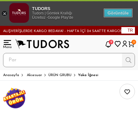
TUDORS
Görüntüle
Tudors | Gömlek Krallığı
Ücretsiz -Google Play'de
TR
LIŞVERİŞLERDE KARGO BEDAVA! - HAFTA İÇİ 24 SAATTE KARGODA! - MAĞAZ
9
0
Anasayfa
Aksesuar
ÜRÜN GRUBU
Yaka İğnesi