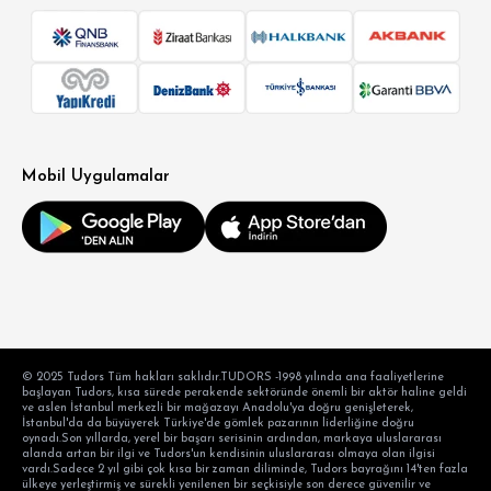
Mobil Uygulamalar
© 2025 Tudors Tüm hakları saklıdır.TUDORS -1998 yılında ana faaliyetlerine
başlayan Tudors, kısa sürede perakende sektöründe önemli bir aktör haline geldi
ve aslen İstanbul merkezli bir mağazayı Anadolu'ya doğru genişleterek,
İstanbul'da da büyüyerek Türkiye'de gömlek pazarının liderliğine doğru
oynadı.Son yıllarda, yerel bir başarı serisinin ardından, markaya uluslararası
alanda artan bir ilgi ve Tudors'un kendisinin uluslararası olmaya olan ilgisi
vardı.Sadece 2 yıl gibi çok kısa bir zaman diliminde, Tudors bayrağını 14'ten fazla
ülkeye yerleştirmiş ve sürekli yenilenen bir seçkisiyle son derece güvenilir ve