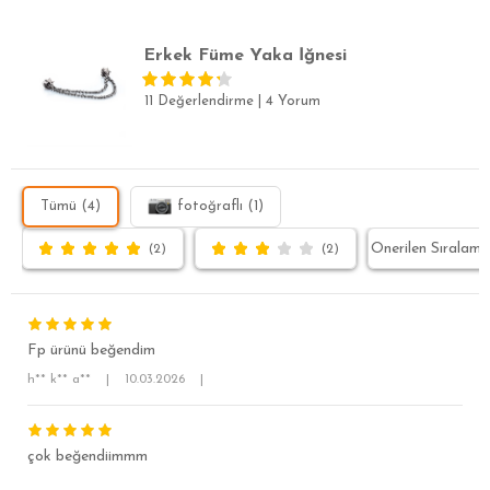
Erkek Füme Yaka İğnesi
11 Değerlendirme
|
4 Yorum
Tümü (4)
fotoğraflı (1)
(2)
(2)
Fp ürünü beğendim
h** k** a**
|
10.03.2026
|
çok beğendiimmm