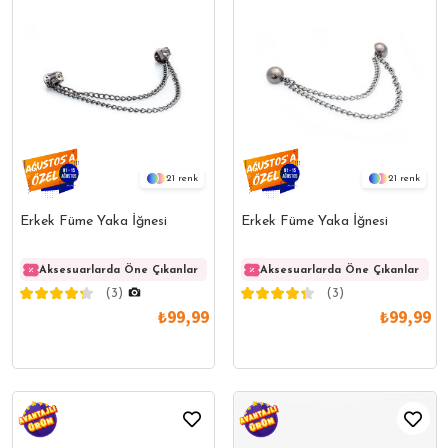
21
21
Erkek Füme Yaka İğnesi
Erkek Füme Yaka İğnesi
Aksesuarlarda Öne Çıkanlar
Aksesuarlarda Öne Çıkanlar
Aksesuarlarda Öne Çıkanlar
Akses
(3)
(3)
₺99,99
₺99,99