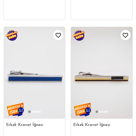
Erkek Kravat İğnesi
Erkek Kravat İğnesi