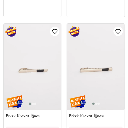
Erkek Kravat İğnesi
Erkek Kravat İğnesi