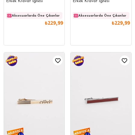
Erkek Kravat İğnesi
Erkek Kravat İğnesi
Aksesuarlarda Öne Çıkanlar
Aksesuarlarda Öne Çıkanlar
Aksesuarlarda Öne Çıkanlar
Akses
₺229,99
₺229,99