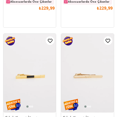
Aksesuarlarda Öne Çıkanlar
Aksesuarlarda Öne Çıkanlar
Aksesuarlarda Öne Çıkanlar
Akses
₺229,99
₺229,99