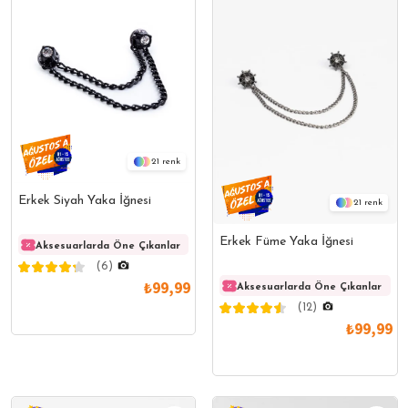
21
Erkek Siyah Yaka İğnesi
21
Erkek Füme Yaka İğnesi
Aksesuarlarda Öne Çıkanlar
Aksesuarlarda Öne Çıkanlar
Akses
(6)
₺99,99
Aksesuarlarda Öne Çıkanlar
(12)
₺99,99