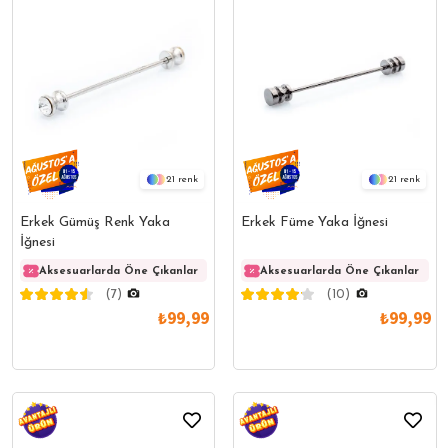
21
21
Erkek Gümüş Renk Yaka
Erkek Füme Yaka İğnesi
İğnesi
Aksesuarlarda Öne Çıkanlar
Aksesuarlarda Öne Çıkanlar
Aksesuarlarda Öne Çıkanlar
Akses
(7)
(10)
₺99,99
₺99,99