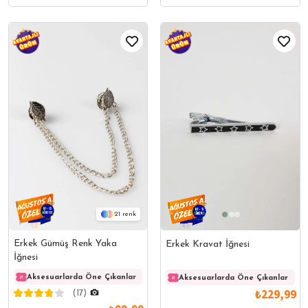
21
Erkek Gümüş Renk Yaka
Erkek Kravat İğnesi
İğnesi
Aksesuarlarda Öne Çıkanlar
Aksesuarlarda Öne Çıkanlar
Akses
Aksesuarlarda Öne Çıkanlar
₺229,99
(17)