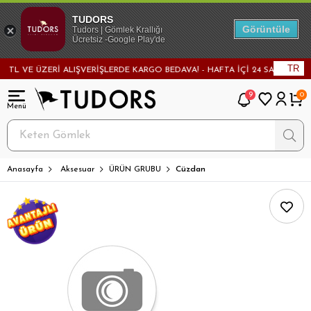
TUDORS
Görüntüle
Tudors | Gömlek Krallığı
Ücretsiz -Google Play'de
TR
L VE ÜZERİ ALIŞVERİŞLERDE KARGO BEDAVA! - HAFTA İÇİ 24 SAATTE KARG
9
0
Anasayfa
Aksesuar
ÜRÜN GRUBU
Cüzdan