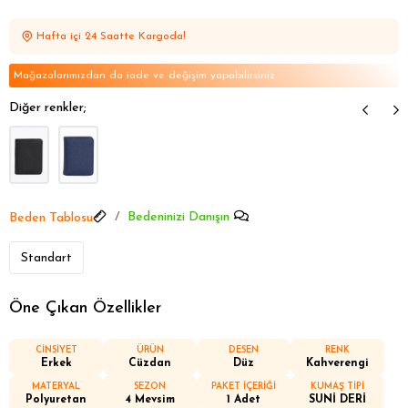
Aksesuarlarda Öne Çıkanlar
Aksesuarlarda Öne Çıkanlar
Hafta içi 24 Saatte Kargoda!
Aksesuarlarda Öne Çıkanlar
Aksesuarlarda Öne Çıkanlar
Mağazalarımızdan da iade ve değişim yapabilirsiniz
Diğer renkler;
Bedeninizi Danışın
Beden Tablosu
Standart
Öne Çıkan Özellikler
CİNSİYET
ÜRÜN
DESEN
RENK
Erkek
Cüzdan
Düz
Kahverengi
MATERYAL
SEZON
PAKET İÇERİĞİ
KUMAŞ TİPİ
Polyuretan
4 Mevsim
1 Adet
SUNİ DERİ