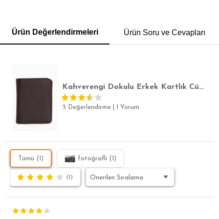
GÖMLEK
SWEATSHIRT
TRİKO
TSHIRT
Ürün Değerlendirmeleri
Ürün Soru ve Cevapları
POLO YAKA T-SHIRT
KEMER
BOXER
SLİM FİT
Kahverengi Dokulu Erkek Kartlık Cüzdan
5 Değerlendirme
|
1 Yorum
Tümü (1)
fotoğraflı (1)
(1)