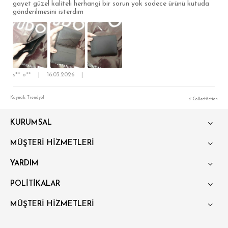
gayet güzel kaliteli herhangi bir sorun yok sadece ürünü kutuda
gönderilmesini isterdim
s** ö**
|
16.03.2026
|
SÜPER SLİM FİT
MODERN SLİM FİT
Kaynak: Trendyol
⚡ CollectAction
KLASİK FİT
KURUMSAL
RELAX FİT
MÜŞTERİ HİZMETLERİ
OVERSİZE
YARDIM
BÜYÜK BEDEN
POLİTİKALAR
MÜŞTERİ HİZMETLERİ