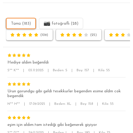
Tümü (183)
fotoğraflı (28)
(109)
(25)
Hediye aldım beğenildi
S** K**
|
03.11.2025
|
Beden: S
|
Boy: 157
|
Kilo: 55
Urun gorundgu gibi geldi tesekkurler begendım esime aldm cok
SÜPER SLİM FİT
begendık
N** H**
|
17.09.2025
|
Beden: XL
|
Boy: 158
|
Kilo: 55
MODERN SLİM FİT
KLASİK FİT
eşim için aldım.tam istediği gibi beğenerek giyiyor
RELAX FİT
S** D**
|
29.11.2025
|
Beden: L
|
Boy: 180
|
Kilo: 75