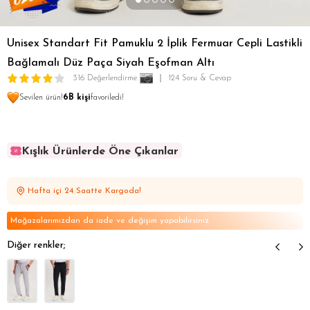
Unisex Standart Fit Pamuklu 2 İplik Fermuar Cepli Lastikli
Bağlamalı Düz Paça Siyah Eşofman Altı
316 Değerlendirme
124 Soru & Cevap
Sevilen ürün!
6B kişi
favoriledi!
Kışlık Ürünlerde Öne Çıkanlar
Kışlık Ürünlerde Öne Çıkanlar
Kışlık Ürünlerde Öne Çıkanlar
Hafta içi 24 Saatte Kargoda!
Kışlık Ürünlerde Öne Çıkanlar
Kışlık Ürünlerde Öne Çıkanlar
Mağazalarımızdan da iade ve değişim yapabilirsiniz
Diğer renkler;