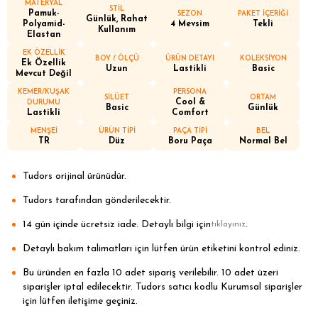
MATERYAL
STİL
Pamuk-
SEZON
PAKET İÇERİĞİ
Günlük, Rahat
Polyamid-
4 Mevsim
Tekli
Kullanım
Elastan
EK ÖZELLİK
BOY / ÖLÇÜ
ÜRÜN DETAYI
KOLEKSİYON
Ek Özellik
Uzun
Lastikli
Basic
Mevcut Değil
KEMER/KUŞAK
PERSONA
SİLÜET
ORTAM
Cool &
DURUMU
Basic
Günlük
Lastikli
Comfort
MENŞEİ
ÜRÜN TİPİ
PAÇA TİPİ
BEL
TR
Düz
Boru Paça
Normal Bel
Tudors orijinal ürünüdür.
Tudors tarafından gönderilecektir.
14 gün içinde ücretsiz iade. Detaylı bilgi için
.
tıklayınız
Detaylı bakım talimatları için lütfen ürün etiketini kontrol ediniz.
Bu üründen en fazla 10 adet sipariş verilebilir. 10 adet üzeri
siparişler iptal edilecektir. Tudors satıcı kodlu Kurumsal siparişler
için lütfen iletişime geçiniz.