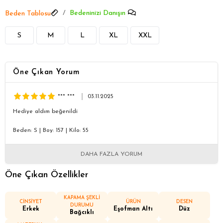
Bedeninizi Danışın
Beden Tablosu
S
M
L
XL
XXL
Öne Çıkan Yorum
*** ***
03.11.2025
Hediye aldım beğenildi
Beden: S
|
Boy: 157
|
Kilo: 55
DAHA FAZLA YORUM
Öne Çıkan Özellikler
KAPAMA ŞEKLİ
CİNSİYET
ÜRÜN
DESEN
DURUMU
Erkek
Eşofman Altı
Düz
Bağcıklı