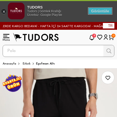
TUDORS
Görüntüle
Tudors | Gömlek Krallığı
Ücretsiz -Google Play'de
TR
RDE KARGO BEDAVA! - HAFTA İÇİ 24 SAATTE KARGODA! - MAĞAZADAN DEĞİŞİ
9
0
Anasayfa
Erkek
Eşofman Altı