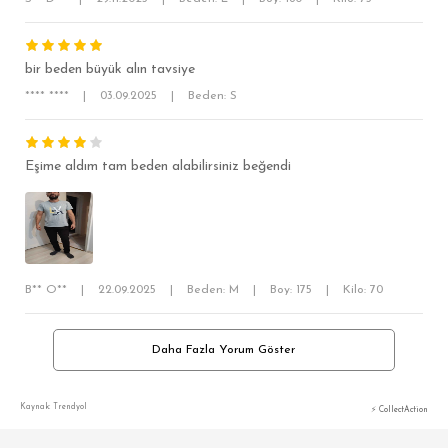
OVERSİZE
BÜYÜK BEDEN
bir beden büyük alın tavsiye
**** ****
|
03.09.2025
|
Beden: S
Eşime aldım tam beden alabilirsiniz beğendi
B** O**
|
22.09.2025
|
Beden: M
|
Boy: 175
|
Kilo: 70
Daha Fazla Yorum Göster
Kaynak: Trendyol
⚡ CollectAction