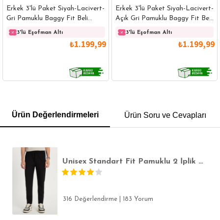
Erkek 3'lü Paket Siyah-Lacivert-
Erkek 3'lü Paket Siyah-Lacivert-
Gri Pamuklu Baggy Fit Beli
Açık Gri Pamuklu Baggy Fit Beli
Bağcıklı Yan Cepli Örme
Bağcıklı Yan Cepli Örme
3'lü Eşofman Altı
3'lü Eşofman Altı
Eşofman Altı
Eşofman Altı
₺1.199,99
₺1.199,99
GÖMLEK
SWEATSHIRT
TRİKO
TSHIRT
Ürün Değerlendirmeleri
Ürün Soru ve Cevapları
POLO YAKA T-SHIRT
KEMER
BOXER
SLİM FİT
Unisex Standart Fit Pamuklu 2 İplik Fermuar Cepli Lastikli Bağlamalı Düz Paça Siyah Eşofman Altı
316 Değerlendirme
|
183 Yorum