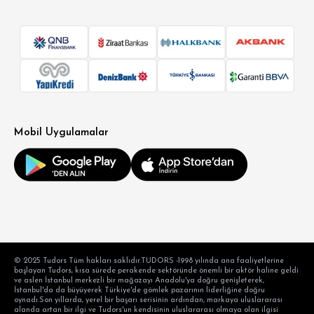
Mobil Uygulamalar
© 2025 Tudors Tüm hakları saklıdır.TUDORS -1998 yılında ana faaliyetlerine
başlayan Tudors, kısa sürede perakende sektöründe önemli bir aktör haline geldi
ve aslen İstanbul merkezli bir mağazayı Anadolu'ya doğru genişleterek,
İstanbul'da da büyüyerek Türkiye'de gömlek pazarının liderliğine doğru
oynadı.Son yıllarda, yerel bir başarı serisinin ardından, markaya uluslararası
alanda artan bir ilgi ve Tudors'un kendisinin uluslararası olmaya olan ilgisi