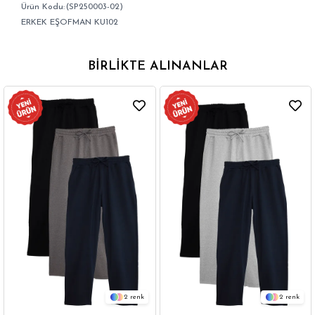
(SP250003-02)
ERKEK EŞOFMAN KU102
BIRLIKTE ALINANLAR
2
2