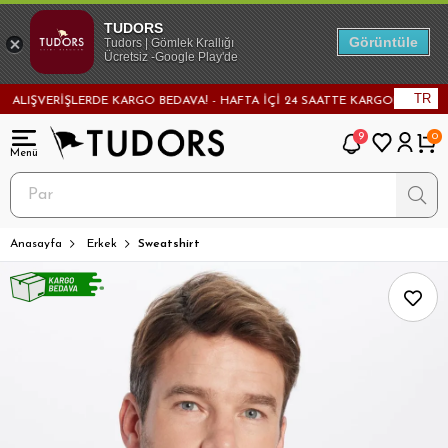
TUDORS
Görüntüle
Tudors | Gömlek Krallığı
Ücretsiz -Google Play'de
TR
IŞVERİŞLERDE KARGO BEDAVA! - HAFTA İÇİ 24 SAATTE KARGODA! - MAĞAZAD
9
0
Anasayfa
Erkek
Sweatshirt