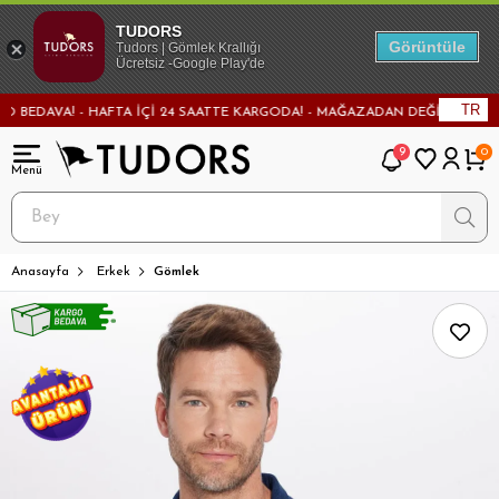
TUDORS
Görüntüle
Tudors | Gömlek Krallığı
Ücretsiz -Google Play'de
TR
DAVA! - HAFTA İÇİ 24 SAATTE KARGODA! - MAĞAZADAN DEĞİŞİM VE İADE İM
9
0
Anasayfa
Erkek
Gömlek