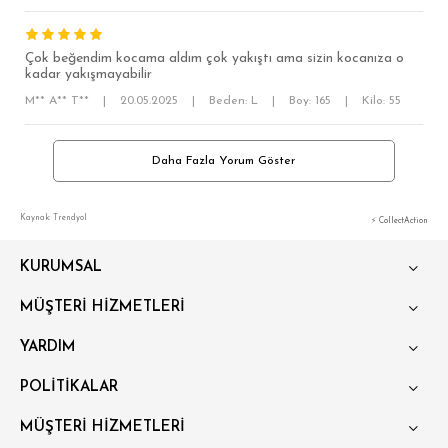
Çok beğendim kocama aldım çok yakıştı ama sizin kocanıza o
kadar yakışmayabilir
M** A** T**
|
20.05.2025
|
Beden: L
|
Boy: 165
|
Kilo: 55
Daha Fazla Yorum Göster
Kaynak: Trendyol
⚡ CollectAction
KURUMSAL
MÜŞTERİ HİZMETLERİ
YARDIM
POLİTİKALAR
MÜŞTERİ HİZMETLERİ