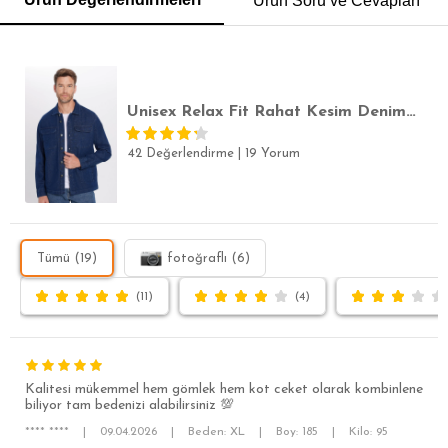
Ürün Soru ve Cevapları
SLİM FİT
Unisex Relax Fit Rahat Kesim Denim Kot Kapaklı Çift Cepli Lacivert Overshirt Ceket Tarzı Gömlek
42 Değerlendirme
|
19 Yorum
Tümü (19)
fotoğraflı (6)
(11)
(4)
Kalitesi mükemmel hem gömlek hem kot ceket olarak kombinlene
biliyor tam bedenizi alabilirsiniz 💯
**** ****
|
09.04.2026
|
Beden: XL
|
Boy: 185
|
Kilo: 95