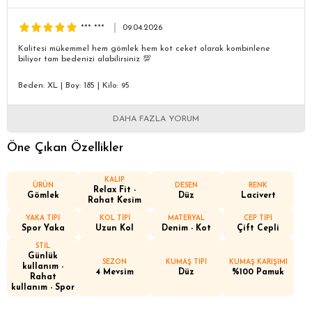
*** ***
09.04.2026
Kalitesi mükemmel hem gömlek hem kot ceket olarak kombinlene
biliyor tam bedenizi alabilirsiniz 💯
Beden: XL
|
Boy: 185
|
Kilo: 95
DAHA FAZLA YORUM
Öne Çıkan Özellikler
KALIP
ÜRÜN
DESEN
RENK
Relax Fit -
Gömlek
Düz
Lacivert
Rahat Kesim
YAKA TİPİ
KOL TİPİ
MATERYAL
CEP TİPİ
Spor Yaka
Uzun Kol
Denim - Kot
Çift Cepli
STİL
Günlük
SEZON
KUMAŞ TİPİ
KUMAŞ KARIŞIMI
kullanım -
4 Mevsim
Düz
%100 Pamuk
Rahat
kullanım - Spor