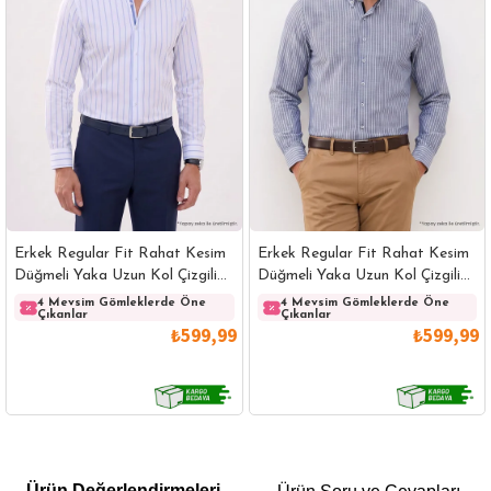
Erkek Regular Fit Rahat Kesim
Erkek Regular Fit Rahat Kesim
Düğmeli Yaka Uzun Kol Çizgili
Düğmeli Yaka Uzun Kol Çizgili
Pamuklu Beyaz Gömlek
Pamuklu Lacivert Gömlek
4 Mevsim Gömleklerde Öne
4 Mevsim Gömleklerde Öne
Çıkanlar
Çıkanlar
₺599,99
₺599,99
GÖMLEK
SWEATSHIRT
TRİKO
TSHIRT
Ürün Değerlendirmeleri
POLO YAKA T-SHIRT
KEMER
BOXER