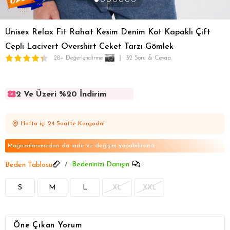
Unisex Relax Fit Rahat Kesim Denim Kot Kapaklı Çift
Cepli Lacivert Overshirt Ceket Tarzı Gömlek
28+ Değerlendirme
32 Soru & Cevap
2 Ve Üzeri %20 İndirim
2 Ve Üzeri %20 İndirim
2 Ve Üzeri %20 İndirim
Hafta içi 24 Saatte Kargoda!
2 Ve Üzeri %20 İndirim
2 Ve Üzeri %20 İndirim
Mağazalarımızdan da iade ve değişim yapabilirsiniz
Bedeninizi Danışın
Beden Tablosu
S
M
L
XL
XXL
Öne Çıkan Yorum