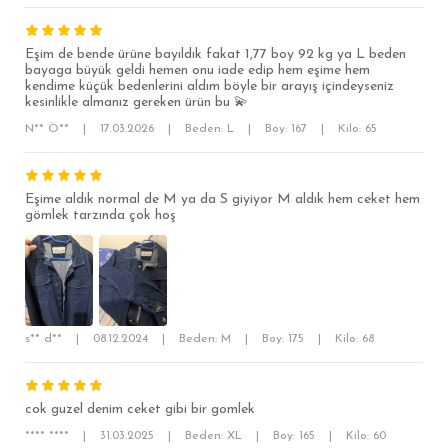
Eşim de bende ürüne bayıldık fakat 1,77 boy 92 kg ya L beden
bayaga büyük geldi hemen onu iade edip hem eşime hem
SÜPER SLİM FİT
kendime küçük bedenlerini aldım böyle bir arayış içindeyseniz
kesinlikle almanız gereken ürün bu 💫
MODERN SLİM FİT
N** Ö**
|
17.03.2026
|
Beden: L
|
Boy: 167
|
Kilo: 65
KLASİK FİT
RELAX FİT
Eşime aldık normal de M ya da S giyiyor M aldık hem ceket hem
gömlek tarzında çok hoş
OVERSİZE
BÜYÜK BEDEN
s** d**
|
08.12.2024
|
Beden: M
|
Boy: 175
|
Kilo: 68
cok guzel denim ceket gibi bir gomlek
**** ****
|
31.03.2025
|
Beden: XL
|
Boy: 165
|
Kilo: 60