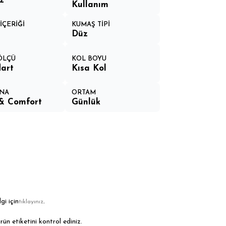
z
Kullanım
İÇERİĞİ
KUMAŞ TİPİ
Düz
 ÖLÇÜ
KOL BOYU
art
Kısa Kol
NA
ORTAM
& Comfort
Günlük
gi için
.
tıklayınız
rün etiketini kontrol ediniz.