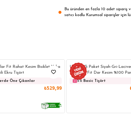
Bu üründen en fazla 10 adet sipariş ver
satıcı kodlu Kurumsal siparişler için lü
lar Fit Rahat Kesim Bisiklet Yaka
Unisex 5'li Paket Siyah-Gri-Laciv
ili Ekru Tişört
Yeşil Slim Fit Dar Kesim %100 Pam
Yaka Tişört
lerde Öne Çıkanlar
5'li Basic Tişört
₺529,99