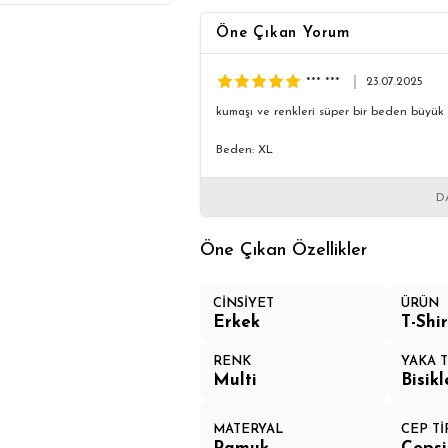
Öne Çıkan Yorum
*** ***
23.07.2025
kumaşı ve renkleri süper bir beden büyük 
Beden: XL
D
Öne Çıkan Özellikler
CİNSİYET
ÜRÜN
Erkek
T-Shir
RENK
YAKA T
Multi
Bisik
MATERYAL
CEP Tİ