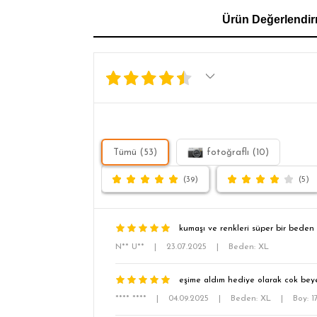
GÖMLEK
SWEATSHIRT
TRİKO
TSH
Ürün Değerlendir
SL
Tümü (53)
fotoğraflı (10)
(39)
(5)
kumaşı ve renkleri süper bir beden 
N** U**
|
23.07.2025
|
Beden: XL
eşime aldım hediye olarak cok beye
**** ****
|
04.09.2025
|
Beden: XL
|
Boy: 