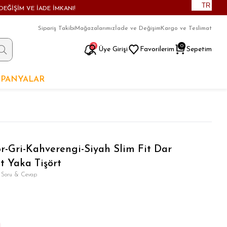
TR
DEĞİŞİM VE İADE İMKANI!
Sipariş Takibi
Mağazalarımız
İade ve Değişim
Kargo ve Teslimat
9
0
Üye Girişi
Favorilerim
Sepetim
PANYALAR
or-Gri-Kahverengi-Siyah Slim Fit Dar
t Yaka Tişört
 Soru & Cevap