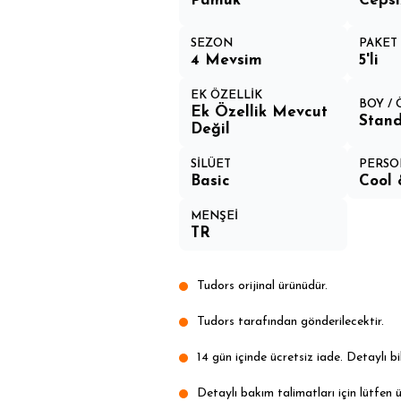
Pamuk
Cepsi
SEZON
PAKET 
4 Mevsim
5'li
EK ÖZELLİK
BOY /
Ek Özellik Mevcut
Stand
Değil
SİLÜET
PERSO
Basic
Cool 
MENŞEİ
TR
Tudors orijinal ürünüdür.
Tudors tarafından gönderilecektir.
14 gün içinde ücretsiz iade. Detaylı bil
Detaylı bakım talimatları için lütfen ü