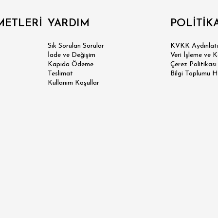
 SLİM FİT
METLERİ
YARDIM
POLİTİK
N SLİM FİT
Sık Sorulan Sorular
KVKK Aydınlatm
İade ve Değişim
Veri İşleme ve 
Kapıda Ödeme
Çerez Politikası
SİK FİT
Teslimat
Bilgi Toplumu H
Kullanım Koşullar
LAX FİT
ERSİZE
ÜK BEDEN