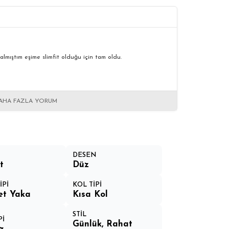
almıştım eşime slimfit olduğu için tam oldu.
AHA FAZLA YORUM
DESEN
t
Düz
İPİ
KOL TİPİ
let Yaka
Kısa Kol
STİL
Pİ
Günlük, Rahat