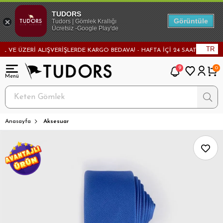
TUDORS
Görüntüle
Tudors | Gömlek Krallığı
Ücretsiz -Google Play'de
TR
VE ÜZERİ ALIŞVERİŞLERDE KARGO BEDAVA! - HAFTA İÇİ 24 SAATTE KARGODA
9
0
Anasayfa
Aksesuar