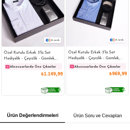
6
6
Özel Kutulu Erkek 3'lü Set
Özel Kutulu Erkek 3'lü Set
Hediyelik - Çeyizlik - Gömlek,
Hediyelik - Çeyizlik - Gömlek,
Parfüm Ve Kemer Seti
Parfüm Ve Kemer Seti
Aksesuarlarda Öne Çıkanlar
Aksesuarlarda Öne Çıkanlar
₺969,99
₺1.149,99
GÖMLEK
SWEATSHIRT
TRİKO
TSHIRT
Ürün Değerlendirmeleri
Ürün Soru ve Cevapları
POLO YAKA T-SHIRT
KEMER
BOXER
SLİM FİT