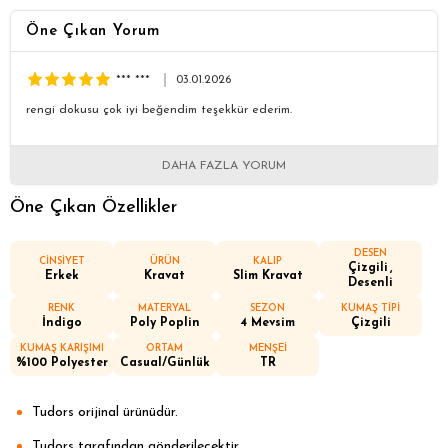
Öne Çıkan Yorum
*** ***
03.01.2026
rengi dokusu çok iyi beğendim teşekkür ederim.
DAHA FAZLA YORUM
Öne Çıkan Özellikler
DESEN
CİNSİYET
ÜRÜN
KALIP
Çizgili
Erkek
Kravat
Slim Kravat
Desenli
RENK
MATERYAL
SEZON
KUMAŞ TİPİ
İndigo
Poly Poplin
4 Mevsim
Çizgili
KUMAŞ KARIŞIMI
ORTAM
MENŞEİ
%100 Polyester
Casual/Günlük
TR
Tudors orijinal ürünüdür.
Tudors tarafından gönderilecektir.