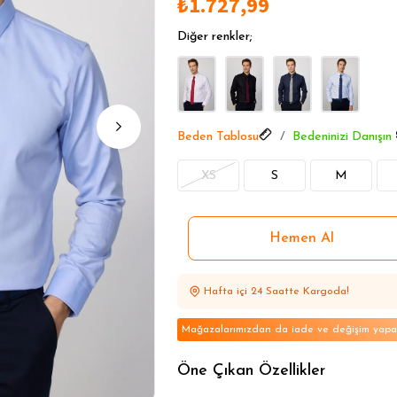
₺1.727,99
Non-Iron Gömleklerde Öne Ç
Non-Iron Gömleklerde Öne Ç
Diğer renkler;
Non-Iron Gömleklerde Öne Ç
Beden Tablosu
Bedeninizi Danışın
XS
S
M
Hafta içi 24 Saatte Kargoda!
Mağazalarımızdan da iade ve değişim yapabi
Öne Çıkan Özellikler