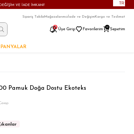
TR
DEĞİŞİM VE İADE İMKANI!
Sipariş Takibi
Mağazalarımız
İade ve Değişim
Kargo ve Teslimat
9
0
Üye Girişi
Favorilerim
Sepetim
PANYALAR
100 Pamuk Doğa Dostu Ekoteks
Cevap
ıkanlar
ıkanlar