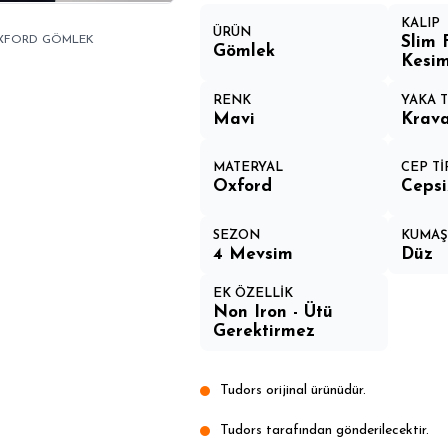
KALIP
ÜRÜN
Slim 
 OXFORD GÖMLEK
Gömlek
Kesi
RENK
YAKA T
Mavi
Krava
MATERYAL
CEP Tİ
Oxford
Cepsi
SEZON
KUMAŞ 
4 Mevsim
Düz
EK ÖZELLİK
Non Iron - Ütü
Gerektirmez
Tudors orijinal ürünüdür.
Tudors tarafından gönderilecektir.