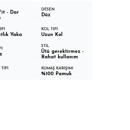
DESEN
Fit - Dar
Düz
m
İPİ
KOL TİPİ
tlık Yaka
Uzun Kol
STİL
Pİ
Ütü gerektirmez -
z
Rahat kullanım
TİPİ
KUMAŞ KARIŞIMI
%100 Pamuk