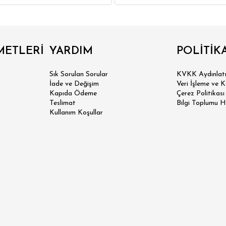
IRT
POLO YAKA T-SHIRT
KEMER
BOXER
METLERİ
YARDIM
POLİTİK
İM FİT
Sık Sorulan Sorular
KVKK Aydınlatm
İade ve Değişim
Veri İşleme ve 
Kapıda Ödeme
Çerez Politikası
Teslimat
Bilgi Toplumu H
Kullanım Koşullar