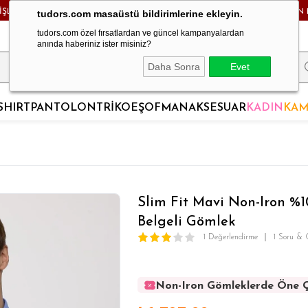
RİŞLERDE KARGO BEDAVA! - HAFTA İÇİ 24 SAATTE KARGODA! - MAĞAZADAN 
tudors.com masaüstü bildirimlerine ekleyin.
tudors.com özel fırsatlardan ve güncel kampanyalardan
anında haberiniz ister misiniz?
Daha Sonra
Evet
SHIRT
PANTOLON
TRİKO
EŞOFMAN
AKSESUAR
KADIN
KAM
Slim Fit Mavi Non-Iron %
Belgeli Gömlek
1 Değerlendirme
1 Soru & 
Non-Iron Gömleklerde Öne Ç
Non-Iron Gömleklerde Öne Ç