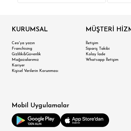
GÖMLEK
SWEATSHIRT
TRİKO
TSH
KURUMSAL
MÜŞTERİ HİZ
SL
Ceo'ya yazın
İletişim
Franchising
Sipariş Takibi
Gizlilik&Güvenlik
Kolay İade
Mağazalarımız
Whatsapp İletişim
Kariyer
Kişisel Verilerin Korunması
Mobil Uygulamalar