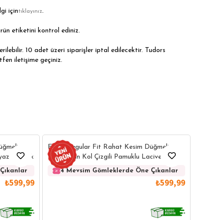
gi için
.
tıklayınız
rün etiketini kontrol ediniz.
ilebilir. 10 adet üzeri siparişler iptal edilecektir. Tudors
tfen iletişime geçiniz.
Erkek 
üğmeli
Erkek Regular Fit Rahat Kesim Düğmeli
Kolay 
eyaz Gömlek
Yaka Uzun Kol Çizgili Pamuklu Lacivert
Gömlek
4 
Çıkanlar
4 Mevsim Gömleklerde Öne Çıkanlar
₺599,99
₺599,99