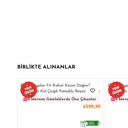
BIRLIKTE ALINANLAR
Erkek Regular Fit Rahat Kesim Düğmeli
Erkek Regu
Yaka Uzun Kol Çizgili Pamuklu Beyaz Gömlek
Yaka Uzun 
Gömlek
4 Mevsim Gömleklerde Öne Çıkanlar
4 Mevs
₺599,99