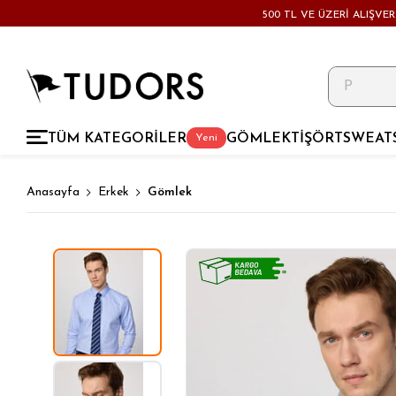
500 TL VE ÜZERİ ALIŞVE
TÜM KATEGORİLER
GÖMLEK
TİŞÖRT
SWEAT
Yeni
Anasayfa
Erkek
Gömlek