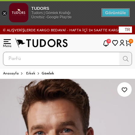
TUDORS
Görüntüle
Tudors | Gömlek Krallığı
Ücretsiz -Google Play'de
TR
LIŞVERİŞLERDE KARGO BEDAVA! - HAFTA İÇİ 24 SAATTE KARGODA! - MAĞAZA
9
0
Anasayfa
Erkek
Gömlek