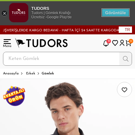
TUDORS
Görüntüle
Tudors | Gömlek Krallığı
Ücretsiz -Google Play'de
TR
ŞVERİŞLERDE KARGO BEDAVA! - HAFTA İÇİ 24 SAATTE KARGODA! - MAĞAZADA
9
0
Anasayfa
Erkek
Gömlek