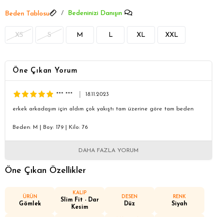
Bedeninizi Danışın
Beden Tablosu
XS
S
M
L
XL
XXL
Öne Çıkan Yorum
*** ***
18.11.2023
erkek arkadaşım için aldım çok yakıştı tam üzerine göre tam beden
Beden: M
|
Boy: 179
|
Kilo: 76
DAHA FAZLA YORUM
Öne Çıkan Özellikler
KALIP
ÜRÜN
DESEN
RENK
Slim Fit - Dar
Gömlek
Düz
Siyah
Kesim