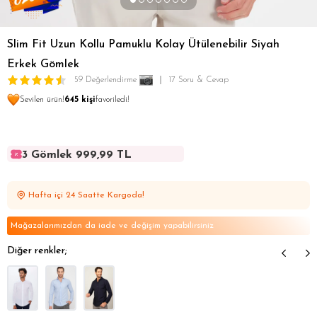
Slim Fit Uzun Kollu Pamuklu Kolay Ütülenebilir Siyah
Erkek Gömlek
59 Değerlendirme
17 Soru & Cevap
Sevilen ürün!
645 kişi
favoriledi!
3 Gömlek 999,99 TL
3 Gömlek 999,99 TL
3 Gömlek 999,99 TL
Hafta içi 24 Saatte Kargoda!
3 Gömlek 999,99 TL
3 Gömlek 999,99 TL
Mağazalarımızdan da iade ve değişim yapabilirsiniz
Diğer renkler;