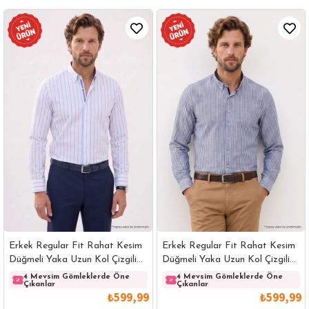
Erkek Regular Fit Rahat Kesim
Erkek Regular Fit Rahat Kesim
Düğmeli Yaka Uzun Kol Çizgili
Düğmeli Yaka Uzun Kol Çizgili
Pamuklu Beyaz Gömlek
Pamuklu Lacivert Gömlek
4 Mevsim Gömleklerde Öne
4 Mevsim Gömleklerde Öne
Çıkanlar
Çıkanlar
₺599,99
₺599,99