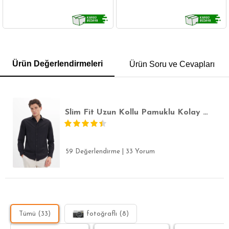
GÖMLEK
SWEATSHIRT
TRİKO
TSHIRT
Ürün Değerlendirmeleri
Ürün Soru ve Cevapları
POLO YAKA T-SHIRT
KEMER
BOXER
SLİM FİT
Slim Fit Uzun Kollu Pamuklu Kolay Ütülenebilir Siyah Erkek Gömlek
59 Değerlendirme
|
33 Yorum
Tümü (33)
fotoğraflı (8)