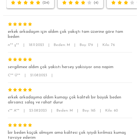
(24)
(4)
erkek arkadaşım için aldım çok yakıştı tam üzerine göre tam
beden
n** ş**
|
18.11.2023
|
Beden: M
|
Boy: 179
|
Kilo: 76
SÜPER SLİM FİT
sevgilimee aldım çok yakistı hersey yakisiyor ona napim
C** Ü**
|
21.08.2023
|
MODERN SLİM FİT
KLASİK FİT
erkek arkadaşıma aldım kumaşı çok kaliteli bir büyük beden
RELAX FİT
alırsanız salaş ve rahat durur
OVERSİZE
s** A**
|
23.08.2023
|
Beden: M
|
Boy: 165
|
Kilo: 60
BÜYÜK BEDEN
bir beden küçük almışım ama kalitesi çok iyiydi kırılmaz kumaş
tavsiye ederim