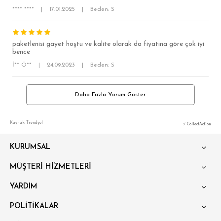
**** ****
|
17.01.2025
|
Beden: S
paketlenisi gayet hoştu ve kalite olarak da fiyatına göre çok iyi
bence
İ** Ö**
|
24.09.2023
|
Beden: S
Daha Fazla Yorum Göster
Kaynak: Trendyol
⚡ CollectAction
KURUMSAL
MÜŞTERİ HİZMETLERİ
YARDIM
POLİTİKALAR