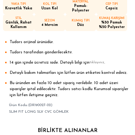
MATERYAL
YAKA TİPİ
KOL TİPİ
CEP TİPİ
Pamuk-
Kravatlık Yaka
Uzun Kol
Cepsiz
Polyester
STİL
KUMAŞ KARIŞIMI
SEZON
KUMAŞ TİPİ
Günlük, Rahat
%50 Pamuk
4 Mevsim
Düz
Kullanım
%50 Polyester
Tudors orijinal ürünüdür.
Tudors tarafından gönderilecektir.
14 gün içinde ücretsiz iade. Detaylı bilgi için
.
tıklayınız
Detaylı bakım talimatları için lütfen ürün etiketini kontrol ediniz.
Bu üründen en fazla 10 adet sipariş verilebilir. 10 adet üzeri
siparişler iptal edilecektir. Tudors satıcı kodlu Kurumsal siparişler
için lütfen iletişime geçiniz.
(DR190027-02)
SLIM FIT LONG SLV CVC GÖMLEK
BIRLIKTE ALINANLAR