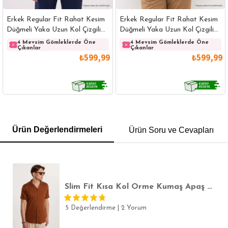
Erkek Regular Fit Rahat Kesim
Erkek Regular Fit Rahat Kesim
Düğmeli Yaka Uzun Kol Çizgili
Düğmeli Yaka Uzun Kol Çizgili
Pamuklu Beyaz Gömlek
Pamuklu Lacivert Gömlek
4 Mevsim Gömleklerde Öne
4 Mevsim Gömleklerde Öne
Çıkanlar
Çıkanlar
₺599,99
₺599,99
GÖMLEK
SWEATSHIRT
TRİKO
TSHIRT
Ürün Değerlendirmeleri
Ürün Soru ve Cevapları
POLO YAKA T-SHIRT
KEMER
BOXER
SLİM FİT
Slim Fit Kısa Kol Örme Kumaş Apaş Yaka Rahat Armürlü Doku Kahverengi Erkek Gömlek
5 Değerlendirme
|
2 Yorum