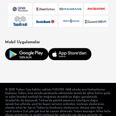
Mobil Uygulamalar
© 2025 Tudors Tüm hakları saklıdır.TUDORS -1998 yılında ana faaliyetlerine
başlayan Tudors, kısa sürede perakende sektöründe önemli bir aktör haline geldi
ve aslen İstanbul merkezli bir mağazayı Anadolu'ya doğru genişleterek,
İstanbul'da da büyüyerek Türkiye'de gömlek pazarının liderliğine doğru
oynadı.Son yıllarda, yerel bir başarı serisinin ardından, markaya uluslararası
alanda artan bir ilgi ve Tudors'un kendisinin uluslararası olmaya olan ilgisi
vardı.Sadece 2 yıl gibi çok kısa bir zaman diliminde, Tudors bayrağını 14'ten fazla
ülkeye yerleştirmiş ve sürekli yenilenen bir seçkisiyle son derece güvenilir ve