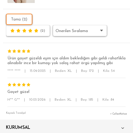
Tümü (2)
(2)
Ürün gayet güzeldi eşim için aldım beklediğim gibi geldi rahatlıkla
alınabilir ince bir kumaşı yok salaş rahat örgü yapılmış gibi
**** ****
|
15.09.2025
|
Beden: XL
|
Boy: 172
|
Kilo: 54
Gayet güzel
H** G**
|
10.03.2026
|
Beden: XL
|
Boy: 185
|
Kilo: 84
SÜPER SLİM FİT
MODERN SLİM FİT
Kaynak: Trendyol
⚡ CollectAction
KLASİK FİT
KURUMSAL
RELAX FİT