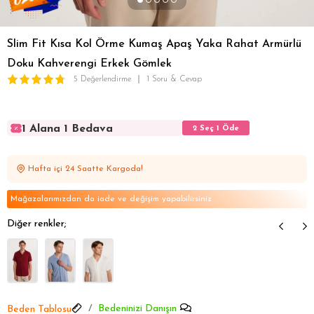
Slim Fit Kısa Kol Örme Kumaş Apaş Yaka Rahat Armürlü
Doku Kahverengi Erkek Gömlek
5 Değerlendirme
1 Soru & Cevap
1 Alana 1 Bedava
2 Seç 1 Öde
1 Alana 1 Bedava
2 Seç 1 Öde
1 Alana 1 Bedava
2 Seç 1 Öde
Hafta içi 24 Saatte Kargoda!
1 Alana 1 Bedava
2 Seç 1 Öde
1 Alana 1 Bedava
2 Seç 1 Öde
Mağazalarımızdan da iade ve değişim yapabilirsiniz
Diğer renkler;
Bedeninizi Danışın
Beden Tablosu