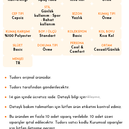
Kahverengi
Apaş Yaka
Kısa Kol
Örme
STİL
Günlük
CEP TİPİ
SEZON
KUMAŞ TİPİ
kullanım - Spor
Cepsiz
Yazlık
Örme
- Rahat
kullanım
KUMAŞ KARIŞIMI
BOY / ÖLÇÜ
KOLEKSİYON
KOL BOYU
%100 Polyester
Standart
Basic
Kısa Kol
PERSONA
SİLÜET
DOKUMA TİPİ
ORTAM
Cool &
Basic
Örme
Casual/Günlük
Comfort
MENŞEİ
TR
Tudors orijinal ürünüdür.
Tudors tarafından gönderilecektir.
14 gün içinde ücretsiz iade. Detaylı bilgi için
.
tıklayınız
Detaylı bakım talimatları için lütfen ürün etiketini kontrol ediniz.
Bu üründen en fazla 10 adet sipariş verilebilir. 10 adet üzeri
siparişler iptal edilecektir. Tudors satıcı kodlu Kurumsal siparişler
için lütfen iletişime geçiniz.