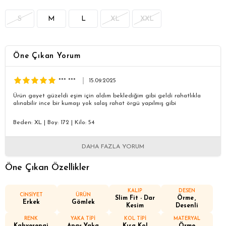
S
M
L
XL
XXL
Öne Çıkan Yorum
*** ***
15.09.2025
Ürün gayet güzeldi eşim için aldım beklediğim gibi geldi rahatlıkla
alınabilir ince bir kumaşı yok salaş rahat örgü yapılmış gibi
Beden: XL
|
Boy: 172
|
Kilo: 54
DAHA FAZLA YORUM
Öne Çıkan Özellikler
KALIP
DESEN
CİNSİYET
ÜRÜN
Slim Fit - Dar
Örme
Erkek
Gömlek
Kesim
Desenli
RENK
YAKA TİPİ
KOL TİPİ
MATERYAL