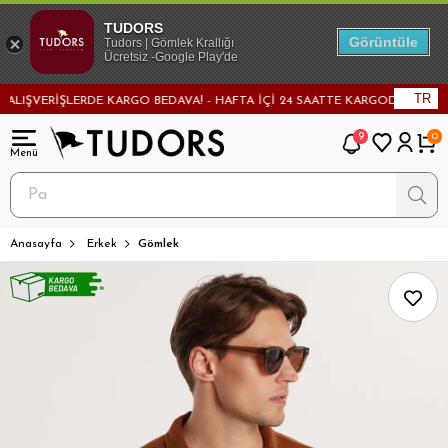
TUDORS
Görüntüle
Tudors | Gömlek Krallığı
Ücretsiz -Google Play'de
TR
IŞVERİŞLERDE KARGO BEDAVA! - HAFTA İÇİ 24 SAATTE KARGODA! - MAĞAZA
9
0
Anasayfa
Erkek
Gömlek