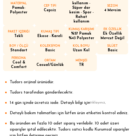
kullanım -
MATERYAL
CEP TİPİ
SEZON
Pamuk-
Süper dar
Cepsiz
4 Mevsim
Polyester
kesim - Spor -
Rahat
kullanım
KUMAŞ KARIŞIMI
EK ÖZELLİK
PAKET İÇERİĞİ
KUMAŞ TİPİ
%57 Pamuk
Ek Özellik
Tekli
Ekose - Kareli
%43 Polyester
Mevcut Değil
BOY / ÖLÇÜ
KOLEKSİYON
KOL BOYU
SİLÜET
Standart
Basic
Uzun Kol
Basic
PERSONA
ORTAM
MENŞEİ
Cool &
Casual/Günlük
TR
Comfort
Tudors orijinal ürünüdür.
Tudors tarafından gönderilecektir.
14 gün içinde ücretsiz iade. Detaylı bilgi için
.
tıklayınız
Detaylı bakım talimatları için lütfen ürün etiketini kontrol ediniz.
Bu üründen en fazla 10 adet sipariş verilebilir. 10 adet üzeri
siparişler iptal edilecektir. Tudors satıcı kodlu Kurumsal siparişler
için lütfen iletişime geçiniz.