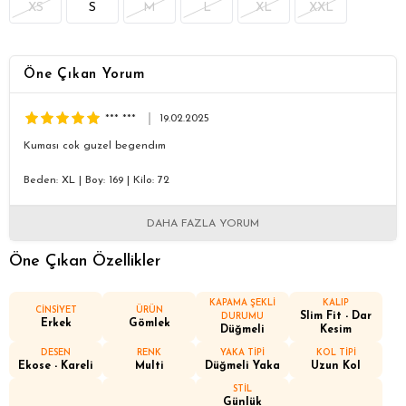
XS
S
M
L
XL
XXL
Öne Çıkan Yorum
*** ***
19.02.2025
Kuması cok guzel begendım
Beden: XL
|
Boy: 169
|
Kilo: 72
DAHA FAZLA YORUM
Öne Çıkan Özellikler
KAPAMA ŞEKLİ
KALIP
CİNSİYET
ÜRÜN
Slim Fit - Dar
DURUMU
Erkek
Gömlek
Düğmeli
Kesim
DESEN
RENK
YAKA TİPİ
KOL TİPİ
Ekose - Kareli
Multi
Düğmeli Yaka
Uzun Kol
STİL
Günlük