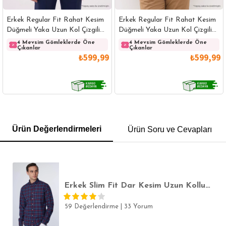
Erkek Regular Fit Rahat Kesim
Erkek Regular Fit Rahat Kesim
Düğmeli Yaka Uzun Kol Çizgili
Düğmeli Yaka Uzun Kol Çizgili
Pamuklu Beyaz Gömlek
Pamuklu Lacivert Gömlek
4 Mevsim Gömleklerde Öne
4 Mevsim Gömleklerde Öne
Çıkanlar
Çıkanlar
₺599,99
₺599,99
GÖMLEK
SWEATSHIRT
TRİKO
TSHIRT
Ürün Değerlendirmeleri
Ürün Soru ve Cevapları
POLO YAKA T-SHIRT
KEMER
BOXER
SLİM FİT
Erkek Slim Fit Dar Kesim Uzun Kollu Pamuklu Kolay Ütülenebilir Kareli Düğmeli Yaka Gömlek
59 Değerlendirme
|
33 Yorum