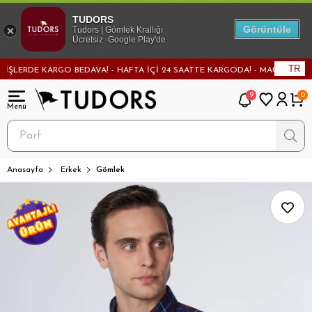
TUDORS
Görüntüle
Tudors | Gömlek Krallığı
Ücretsiz -Google Play'de
TR
ERDE KARGO BEDAVA! - HAFTA İÇİ 24 SAATTE KARGODA! - MAĞAZADAN DEĞİŞ
9
0
Anasayfa
Erkek
Gömlek