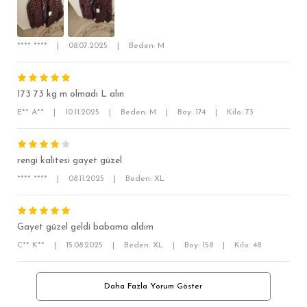
OVERSİZE
BÜYÜK BEDEN
**** ****
|
08.07.2025
|
Beden: M
173 73 kg m olmadı L alın
E** A**
|
10.11.2025
|
Beden: M
|
Boy: 174
|
Kilo: 73
rengi kalitesi gayet güzel
**** ****
|
08.11.2025
|
Beden: XL
Gayet güzel geldi babama aldım
C** K**
|
15.08.2025
|
Beden: XL
|
Boy: 158
|
Kilo: 48
Daha Fazla Yorum Göster