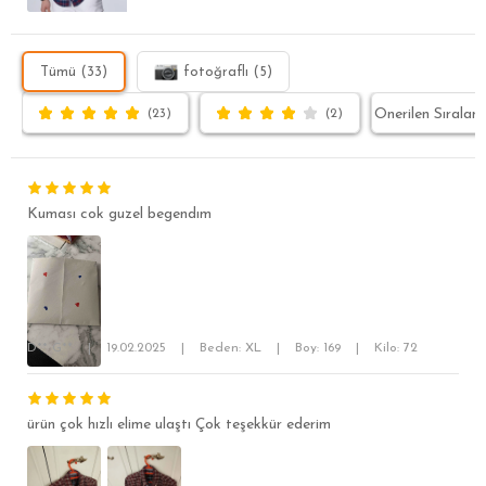
Tümü (33)
fotoğraflı (5)
(23)
(2)
Kuması cok guzel begendım
D** G**
|
19.02.2025
|
Beden: XL
|
Boy: 169
|
Kilo: 72
SÜPER SLİM FİT
MODERN SLİM FİT
ürün çok hızlı elime ulaştı Çok teşekkür ederim
KLASİK FİT
RELAX FİT